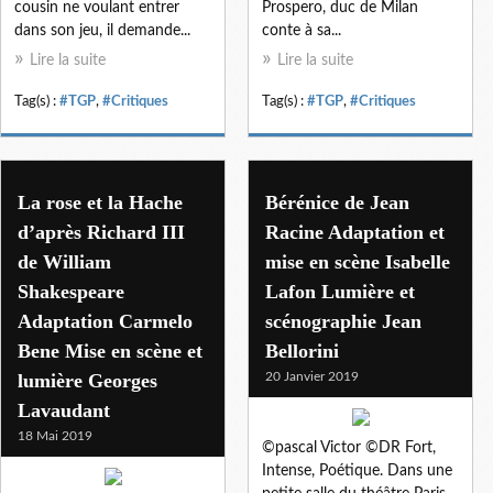
cousin ne voulant entrer
Prospero, duc de Milan
dans son jeu, il demande...
conte à sa...
Lire la suite
Lire la suite
Tag(s) :
#TGP
,
#Critiques
Tag(s) :
#TGP
,
#Critiques
La rose et la Hache
Bérénice de Jean
d’après Richard III
Racine Adaptation et
de William
mise en scène Isabelle
Shakespeare
Lafon Lumière et
Adaptation Carmelo
scénographie Jean
Bene Mise en scène et
Bellorini
lumière Georges
20 Janvier 2019
Lavaudant
18 Mai 2019
©pascal Victor ©DR Fort,
Intense, Poétique. Dans une