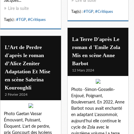
Jacques...
Lire la suite
Lire la suite
Tag(s) :
#TGP
,
#Critiques
Tag(s) :
#TGP
,
#Critiques
La Terre D'après Le
L’Art de Perdre
roman d 'Emile Zola
d'après le roman
Mis en scène Anne
d’Alice Zeniter
Barbot
Adaptation Et Mise
12 Mars 2024
en scène Sabrina
Kouroughli
Photo -Simon-Gosselin-
2 Février 2024
Enjoué, Poignant,
Bouleversant. En 2022, Anne
Barbot nous avait enchanté
Photo Gaetan Vassar
en adaptant L’assommoir,
Émouvant, Puissant,
aujourd’hui elle continue le
Éloquent. L’art de perdre,
cycle de Zola avec le
prix Goncourt des lycéens
quinzième volume La terre.