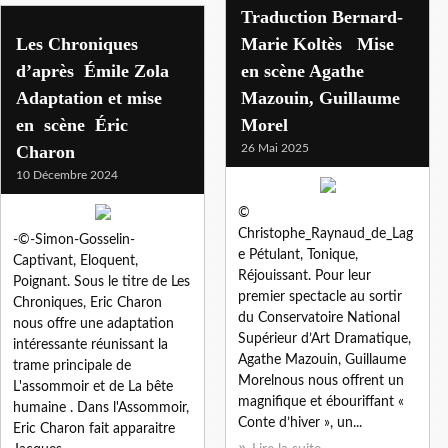
Traduction Bernard-
Les Chroniques
Marie Koltès Mise
d’après Émile Zola
en scène Agathe
Adaptation et mise
Mazouin, Guillaume
en scène Éric
Morel
Charon
26 Mai 2025
10 Décembre 2024
©
Christophe_Raynaud_de_Lag
-©-Simon-Gosselin-
e Pétulant, Tonique,
Captivant, Eloquent,
Réjouissant. Pour leur
Poignant. Sous le titre de Les
premier spectacle au sortir
Chroniques, Eric Charon
du Conservatoire National
nous offre une adaptation
Supérieur d’Art Dramatique,
intéressante réunissant la
Agathe Mazouin, Guillaume
trame principale de
Morelnous nous offrent un
L'assommoir et de La bête
magnifique et ébouriffant «
humaine . Dans l'Assommoir,
Conte d’hiver », un...
Eric Charon fait apparaitre