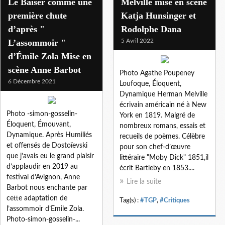
Le Baiser comme une
Melville mise en scène
première chute
Katja Hunsinger et
d’après "
Rodolphe Dana
L’assommoir "
5 Avril 2022
d’Émile Zola Mise en
scène Anne Barbot
Photo Agathe Poupeney
6 Décembre 2021
Loufoque, Éloquent,
Dynamique Herman Melville
écrivain américain né à New
Photo -simon-gosselin-
York en 1819. Malgré de
Éloquent, Émouvant,
nombreux romans, essais et
Dynamique. Après Humiliés
recueils de poèmes. Célèbre
et offensés de Dostoïevski
pour son chef-d’œuvre
que j’avais eu le grand plaisir
littéraire "Moby Dick" 1851,il
d’applaudir en 2019 au
écrit Bartleby en 1853....
festival d’Avignon, Anne
Lire la suite
Barbot nous enchante par
cette adaptation de
Tag(s) :
#TGP
,
#Critiques
l’assommoir d’Emile Zola.
Photo-simon-gosselin-...