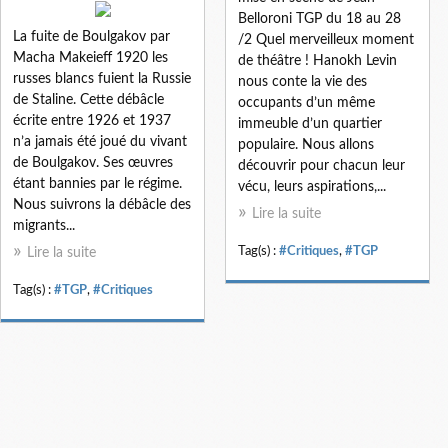
Belloroni TGP du 18 au 28
La fuite de Boulgakov par
/2 Quel merveilleux moment
Macha Makeieff 1920 les
de théâtre ! Hanokh Levin
russes blancs fuient la Russie
nous conte la vie des
de Staline. Cette débâcle
occupants d’un même
écrite entre 1926 et 1937
immeuble d’un quartier
n’a jamais été joué du vivant
populaire. Nous allons
de Boulgakov. Ses œuvres
découvrir pour chacun leur
étant bannies par le régime.
vécu, leurs aspirations,...
Nous suivrons la débâcle des
Lire la suite
migrants...
Tag(s) :
#Critiques
,
#TGP
Lire la suite
Tag(s) :
#TGP
,
#Critiques