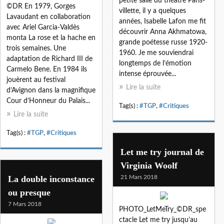
petite salle du théâtre Paris-
©DR En 1979, Gorges
villette, il y a quelques
Lavaudant en collaboration
années, Isabelle Lafon me fit
avec Ariel Garcia-Valdès
découvrir Anna Akhmatowa,
monta La rose et la hache en
grande poétesse russe 1920-
trois semaines. Une
1960. Je me souviendrai
adaptation de Richard III de
longtemps de l’émotion
Carmelo Bene. En 1984 ils
intense éprouvée...
jouèrent au festival
Lire la suite
d’Avignon dans la magnifique
Cour d’Honneur du Palais...
Tag(s) :
#TGP
,
#Critiques
Lire la suite
Tag(s) :
#TGP
,
#Critiques
Let me try journal de
Virginia Woolf
La double inconstance
21 Mars 2018
ou presque
7 Mars 2018
PHOTO_LetMeTry_©DR_spe
ctacle Let me try jusqu’au