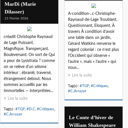
MarDi (Marie
Dilasser)
A-condition-..c-Christophe-
21 Février 2026
Raynaud-de-Lage Troublant,
Questionnant, Eloquent. À
travers À condition d’avoir
créadit Christophe Raynaud
une table dans un jardin,
de Lage Puissant.
Gérard Watkins renverse le
Magnifique. Transperçant.
regard colonial : ce n’est plus
Bouleversant. On sort de Qui
l’Occident qui observe «
a peur de Lysistrata ? comme
l’autre », mais « l’autre » qui
on se relève d’un séisme
nous...
intérieur : ébranlé, traversé,
Lire la suite
étrangement debout. Nous
sommes accueillis par les
Tag(s) :
#TGP
,
#Critiques
,
Immortelles — interprétées...
#C.Arrazat
Lire la suite
Tag(s) :
#TGP
,
#D.C
,
#Critiques
,
#C.Arrazat
Le Conte d’hiver de
William Shakespeare