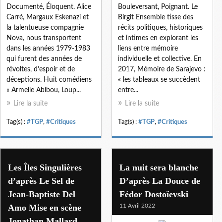
Documenté, Éloquent. Alice
Bouleversant, Poignant. Le
Carré, Margaux Eskenazi et
Birgit Ensemble tisse des
la talentueuse compagnie
récits politiques, historiques
Nova, nous transportent
et intimes en explorant les
dans les années 1979-1983
liens entre mémoire
qui furent des années de
individuelle et collective. En
révoltes, d’espoir et de
2017, Mémoire de Sarajevo :
déceptions. Huit comédiens
« les tableaux se succèdent
« Armelle Abibou, Loup...
entre...
Lire la suite
Lire la suite
Tag(s) :
#TGP
,
#Critiques
Tag(s) :
#TGP
,
#Critiques
Les Îles Singulières
La nuit sera blanche
d’après Le Sel de
D’après La Douce de
Jean-Baptiste Del
Fédor Dostoïevski
Amo Mise en scène
11 Avril 2022
Jonathan Mallard.