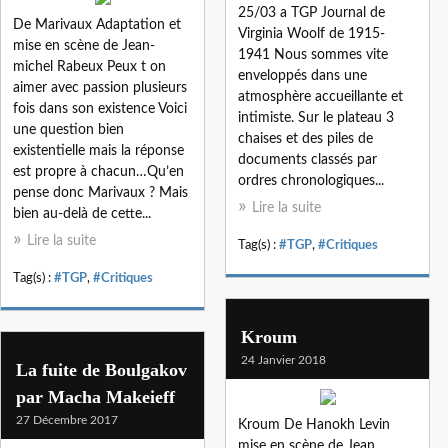
25/03 a TGP Journal de
De Marivaux Adaptation et
Virginia Woolf de 1915-
mise en scène de Jean-
1941 Nous sommes vite
michel Rabeux Peux t on
enveloppés dans une
aimer avec passion plusieurs
atmosphère accueillante et
fois dans son existence Voici
intimiste. Sur le plateau 3
une question bien
chaises et des piles de
existentielle mais la réponse
documents classés par
est propre à chacun…Qu’en
ordres chronologiques...
pense donc Marivaux ? Mais
Lire la suite
bien au-delà de cette...
Lire la suite
Tag(s) :
#TGP
,
#Critiques
Tag(s) :
#TGP
,
#Critiques
Kroum
24 Janvier 2018
La fuite de Boulgakov
par Macha Makeieff
27 Décembre 2017
Kroum De Hanokh Levin
mise en scène de Jean