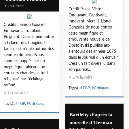
18 Mai 2022
Crédit Pascal Victor
Émouvant, Captivant,
Innovant. Merci à Lionel
Crédits : Simon Gosselin
Gonzalez de nous conter
Émouvant, Troublant,
cette magnifique et
Poignant. Dans la pénombre
émouvante nouvelle de
à la lueur des bougies, la
Dostoïevski publiée aux
famille est réunie autour des
alentours des années 1875
cendres du père. Nous
dans le Journal d’un écrivain.
sommes happés par un
C’est un fait divers lu dans
magnifique tableau aux
son journal...
couleurs chaudes, le tout
Lire la suite
rehaussé par l'éclairage
raffiné...
Tag(s) :
#TGP
,
#Critiques
Lire la suite
Tag(s) :
#TGP
,
#Critiques
Bartleby d’après la
nouvelle d’Herman