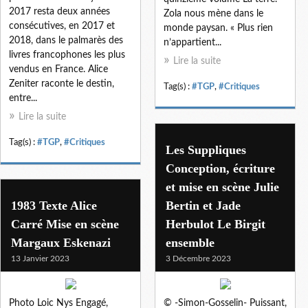
2017 resta deux années
Zola nous mène dans le
consécutives, en 2017 et
monde paysan. « Plus rien
2018, dans le palmarès des
n’appartient...
livres francophones les plus
Lire la suite
vendus en France. Alice
Zeniter raconte le destin,
Tag(s) :
#TGP
,
#Critiques
entre...
Lire la suite
Tag(s) :
#TGP
,
#Critiques
Les Suppliques
Conception, écriture
et mise en scène Julie
1983 Texte Alice
Bertin et Jade
Carré Mise en scène
Herbulot Le Birgit
Margaux Eskenazi
ensemble
13 Janvier 2023
3 Décembre 2023
Photo Loic Nys Engagé,
© -Simon-Gosselin- Puissant,