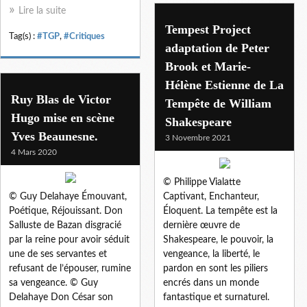
Lire la suite
Tempest Project
Tag(s) :
#TGP
,
#Critiques
adaptation de Peter
Brook et Marie-
Hélène Estienne de La
Ruy Blas de Victor
Tempête de William
Hugo mise en scène
Shakespeare
Yves Beaunesne.
3 Novembre 2021
4 Mars 2020
© Philippe Vialatte
© Guy Delahaye Émouvant,
Captivant, Enchanteur,
Poétique, Réjouissant. Don
Éloquent. La tempête est la
Salluste de Bazan disgracié
dernière œuvre de
par la reine pour avoir séduit
Shakespeare, le pouvoir, la
une de ses servantes et
vengeance, la liberté, le
refusant de l’épouser, rumine
pardon en sont les piliers
sa vengeance. © Guy
encrés dans un monde
Delahaye Don César son
fantastique et surnaturel.