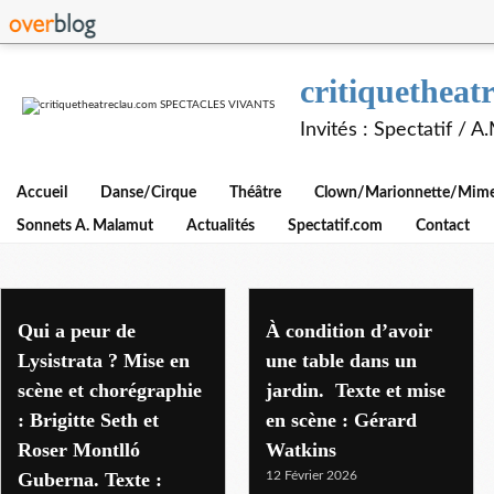
critiquethe
Invités : Spectatif / 
Accueil
Danse/Cirque
Théâtre
Clown/Marionnette/Mime/
Sonnets A. Malamut
Actualités
Spectatif.com
Contact
tgp
Qui a peur de
À condition d’avoir
Lysistrata ? Mise en
une table dans un
scène et chorégraphie
jardin. Texte et mise
: Brigitte Seth et
en scène : Gérard
Roser Montlló
Watkins
Guberna. Texte :
12 Février 2026