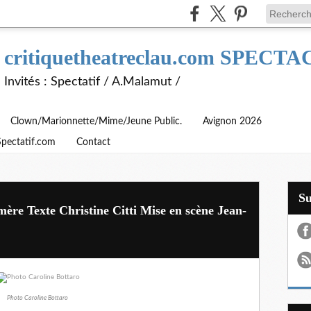
critiquetheatreclau.com SPEC
Invités : Spectatif / A.Malamut /
Clown/Marionnette/Mime/Jeune Public.
Avignon 2026
Spectatif.com
Contact
S
mère Texte Christine Citti Mise en scène Jean-
Photo Caroline Bottaro