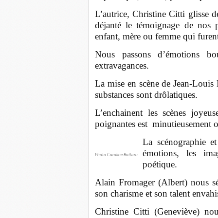
L’autrice, Christine Citti glisse 
déjanté le témoignage de nos p
enfant, mère ou femme qui furent
Nous passons d’émotions boul
extravagances.
La mise en scène de Jean-Louis Ma
substances sont drôlatiques.
L’enchainent les scènes joyeus
poignantes est minutieusement o
La scénographie et
émotions, les ima
Photo Caroline Bottaro
poétique.
Alain Fromager (Albert) nous sé
son charisme et son talent envahi
Christine Citti (Geneviève) n