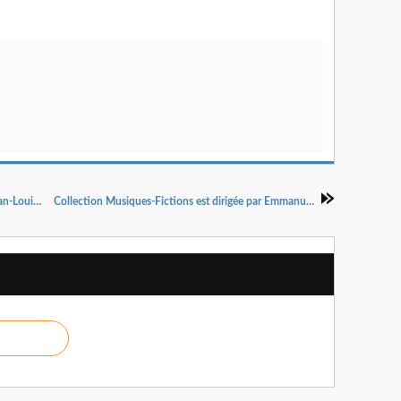
HUIS CLOS Jean-Paul Sartre Mise en scène Jean-Louis Benoit
Collection Musiques-Fictions est dirigée par Emmanuelle Zoll.