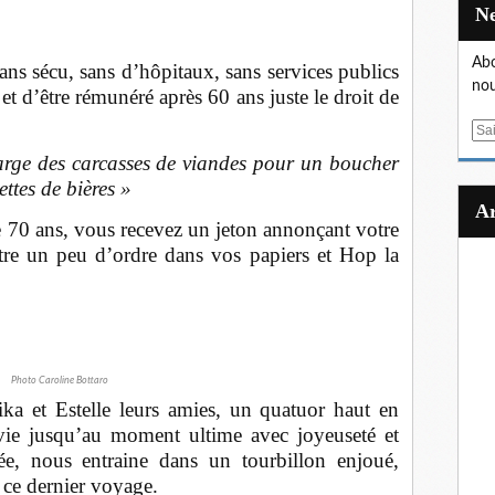
Abo
s sécu, sans d’hôpitaux, sans services publics
nou
r et d’être rémunéré après 60 ans juste le droit de
E
m
arge des carcasses de viandes pour un boucher
a
ettes de bières »
i
l
de 70 ans, vous recevez un jeton annonçant votre
e un peu d’ordre dans vos papiers et Hop la
Photo Caroline Bottaro
ka et Estelle leurs amies, un quatuor haut en
 vie jusqu’au moment ultime avec joyeuseté et
e, nous entraine dans un tourbillon enjoué,
 ce dernier voyage.