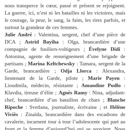
nous transperce le cœur, passé et présent se rejoignent.
La guerre, ici, n’est ni les batailles ni les victoires, mais
le courage, la peur, le sang, la faim, les rires parfois, et
surtout la grandeur de ces femmes.
Julie André
: Valentina, sergent, chef d’une pièce de
DCA ;
Astrid Bayiha
: Olga, brancardière d’une
compagnie de fusiliers-voltigeurs ;
Évelyne Didi
:
Antonina, agente de renseignement d’une brigade de
partisans ;
Marina Keltchewsky
: Tamara, sergent de la
Garde, brancardière ;
Odja Llorca
: Alexandra,
lieutenant de la Garde, pilote ;
Marie Payen
:
Lioudmila, médecin, résistante ;
Amandine Pudlo
:
Klavdia, tireuse d’élite ;
Agnès Ramy
: Nina, adjudant-
chef, brancardière d’un bataillon de chars ;
Blanche
Ripoche
: Svetlana, journaliste, écrivaine ; et
Hélène
Viviès
: Zinaïda, brancardière dans des escadrons de
cavalerie, incarnent tour à tour l’adolescente qui part au
front et la femme d’aujourd’hui qui se souvient.
Nous