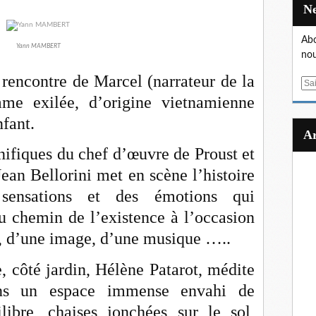
Abo
Yann MAMBERT
nou
 rencontre de Marcel (narrateur de la
E
me exilée, d’origine vietnamienne
m
a
nfant.
i
l
gnifiques du chef d’œuvre de Proust et
Jean Bellorini met en scène l’histoire
ensations et des émotions qui
u chemin de l’existence à l’occasion
r, d’une image, d’une musique …..
 côté jardin, Hélène Patarot, médite
ns un espace immense envahi de
libre, chaises jonchées sur le sol,