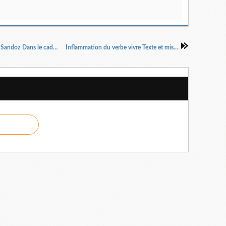
Stück Plastik de Marius Von Mayenburg- Maïa Sandoz Dans le cadre des théâtrales Charles Dullin, Edition 2018
Inflammation du verbe vivre Texte et mise en scène Wajdi Mouawad2