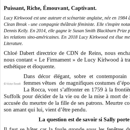
Puissant, Riche, Émouvant, Captivant.
Lucy Kirkwood est une auteure et scénariste anglaise, née en 1984 à 
Clean Break - une compagnie théâtrale féministe. Elle s'inspire not
Dennis Kelly. En 2014, elle gagne le Susan Smith Blackburn Prize 
les relations sino-américaines. En 2018 Lucy Kirkwood est élue me
Literature.
Chloé Dabert directrice de CDN de Reins, nous encha
nous contant « Le Firmament » de Lucy Kirlwood à tra
esthétique et éloquente.
Dans décor élégant, sobre et contemporain
femmes vêtues de magnifiques costumes d’épo
© Victor-Tonelli
La Rocca, vont s’affronter en 1759 à la frontièr
Suffolk pour décider de la vie ou de la mise à mort de
accusée du meurtre de la fille de ses patrons. Meurtre
son amant qui lui, vient d’être pendu.
La question est de savoir si Sally port
Il faut se hâter car la foule gronde sous les fenêtres du