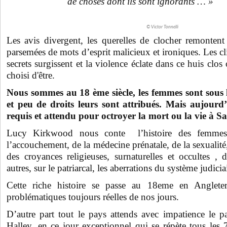
de choses dont ils sont ignorants … »
© Victor Tonnelli
Les avis divergent, les querelles de clocher remonten
parsemées de mots d’esprit malicieux et ironiques. Les cli
secrets surgissent et la violence éclate dans ce huis clos
choisi d'être.
Nous sommes au 18 ème siècle, les femmes sont sous 
et peu de droits leurs sont attribués. Mais aujourd
requis et attendu pour octroyer la mort ou la vie à Sa
Lucy Kirkwood nous conte l’histoire des femmes,
l’accouchement, de la médecine prénatale, de la sexualité
des croyances religieuses, surnaturelles et occultes , 
autres, sur le patriarcal, les aberrations du système judici
Cette riche histoire se passe au 18eme en Anglet
problématiques toujours réelles de nos jours.
D’autre part tout le pays attends avec impatience le 
Halley, en ce jour exceptionnel qui se répète tous les