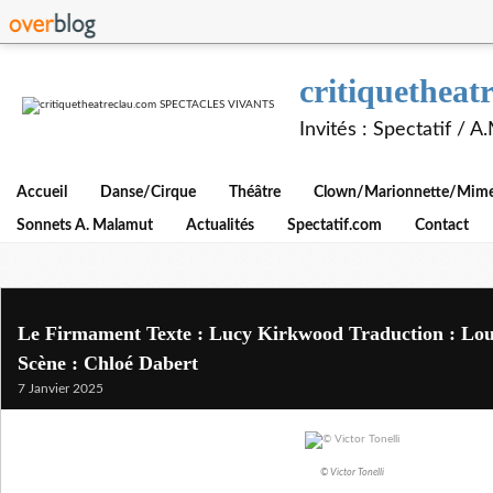
critiquethe
Invités : Spectatif / 
Accueil
Danse/Cirque
Théâtre
Clown/Marionnette/Mime/
Sonnets A. Malamut
Actualités
Spectatif.com
Contact
Le Firmament Texte : Lucy Kirkwood Traduction : Loui
Scène : Chloé Dabert
7 Janvier 2025
© Victor Tonelli