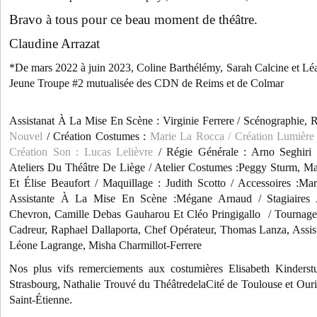
Bravo à tous pour ce beau moment de théâtre.
Claudine Arrazat
*De mars 2022 à juin 2023, Coline Barthélémy, Sarah Calcine et Léa 
Jeune Troupe #2 mutualisée des CDN de Reims et de Colmar
Assistanat À La Mise En Scène : Virginie Ferrere / Scénographie, R
Nouvel
/ Création Costumes :
Marie La Rocca
/ Création Lumière 
Création Son : Lucas Lelièvre
/ Régie Générale : Arno Seghiri 
Ateliers Du Théâtre De Liège / Atelier Costumes :Peggy Sturm, Ma
Et Élise Beaufort / Maquillage : Judith Scotto / Accessoires :Mar
Assistante À La Mise En Scène :Mégane Arnaud / Stagiaires 
Chevron, Camille Debas Gauharou Et Cléo Pringigallo / Tourna
Cadreur, Raphael Dallaporta, Chef Opérateur, Thomas Lanza, Assista
Léone Lagrange, Misha Charmillot-Ferrere
Nos plus vifs remerciements aux costumières Elisabeth Kinderst
Strasbourg, Nathalie Trouvé du ThéâtredelaCité de Toulouse et Our
Saint-Étienne.