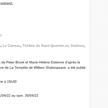
contrent.
rd
s
,
Le Carreau
,
Théâtre de Saint-Quentin-en-Yvelines
,
n de Peter Brook et Marie-Hélène Estienne d’après la
ière de
La Tempête
de William Shakespeare, a été publié
che à 15h30
1/04/22
au
sam. 30/04/22