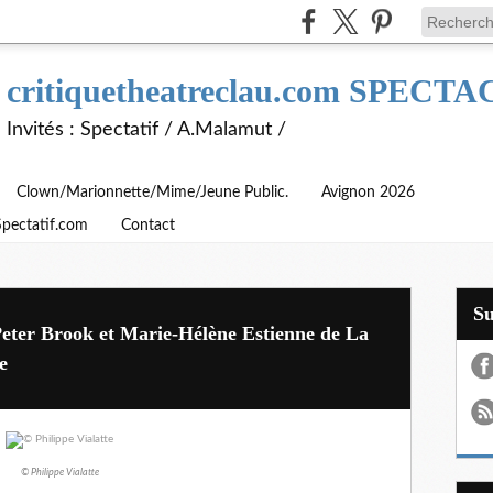
critiquetheatreclau.com SPEC
Invités : Spectatif / A.Malamut /
Clown/Marionnette/Mime/Jeune Public.
Avignon 2026
Spectatif.com
Contact
S
eter Brook et Marie-Hélène Estienne de La
e
© Philippe Vialatte