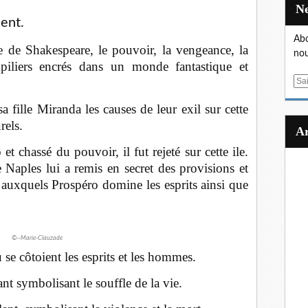
ent.
Abo
e de Shakespeare, le pouvoir, la vengeance, la
nou
 piliers encrés dans un monde fantastique et
E
m
 fille Miranda les causes de leur exil sur cette
a
rels.
i
l
t chassé du pouvoir, il fut rejeté sur cette ile.
 Naples lui a remis en secret des provisions et
e auxquels Prospéro domine les esprits ainsi que
©--Marie-Clauzade
 côtoient les esprits et les hommes.
ant symbolisant le souffle de la vie.