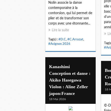
prof
Nolin associe la danse
elle
contemporaine à la
basc
contorsion, qui lui permet de
d’un
plier et de transformer son
para
corps avec une étonnante...
anné
Lire la suite
Li
Tag(s) :
#D.C
,
#C.Arrazat
,
Tag(s
#Avignon 2026
#Avi
Kanashimi
Bo
Conception et danse :
Cr
Akiko Hasegawa
Rod
Violon : Aline Zeller
18 M
japon:France
18 Mai 2026
©-DR
Fois