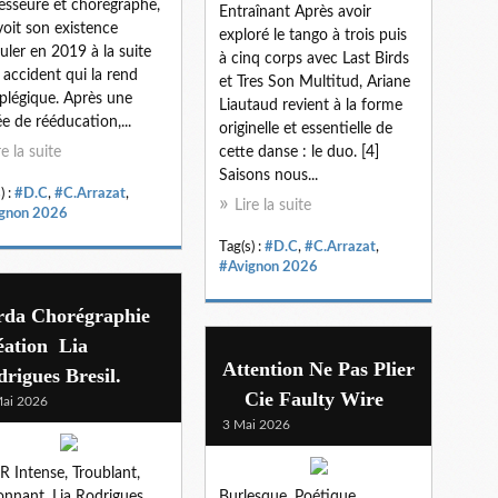
esseure et chorégraphe,
Entraînant Après avoir
 voit son existence
exploré le tango à trois puis
uler en 2019 à la suite
à cinq corps avec Last Birds
 accident qui la rend
et Tres Son Multitud, Ariane
plégique. Après une
Liautaud revient à la forme
e de rééducation,...
originelle et essentielle de
re la suite
cette danse : le duo. [4]
Saisons nous...
) :
#D.C
,
#C.Arrazat
,
Lire la suite
gnon 2026
Tag(s) :
#D.C
,
#C.Arrazat
,
#Avignon 2026
rda Chorégraphie
éation Lia
Attention Ne Pas Plier
rigues Bresil.
Cie Faulty Wire
ai 2026
3 Mai 2026
 Intense, Troublant,
onnant. Lia Rodrigues
Burlesque. Poétique.