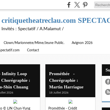
critiquetheatreclau.com SPEC
Invités : Spectatif / A.Malamut /
Clown/Marionnette/Mime/Jeune Public.
Avignon 2026
Spectatif.com
Contact
S
 Infinity Loop
Prométhée -
orégraphie :
Chorégraphie :
o-Shin Chuang
Martin Harriague
uillet 2026
18 Juillet 2026
to © LIN Chun-Yung
Prométhée - Crédit