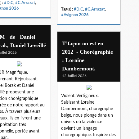
) :
#D.C
,
#C.Arrazat
,
gnon 2026
Tag(s) :
#D.C
,
#C.Arrazat
,
#Avignon 2026
M de Daniel
T’façon on est en
ak, Daniel Leveillé
2012 - Chorégraphie
uillet 2026
: Loraine
Dambermont.
R Magnifique.
12 Juillet 2026
renant. Réjouissant.
el Borak et Daniel
illé proposent une
Violent. Vertigineux.
tion chorégraphique
Saisissant Loraine
irée de notre rapport au
Dambermont, chorégraphe
s. À travers plusieurs
belge, nous plonge dans un
eaux, ils en livrent une
univers où la violence
rprétation très
devient un langage
onnelle, portée avant
chorégraphique. Inspirée des
par...