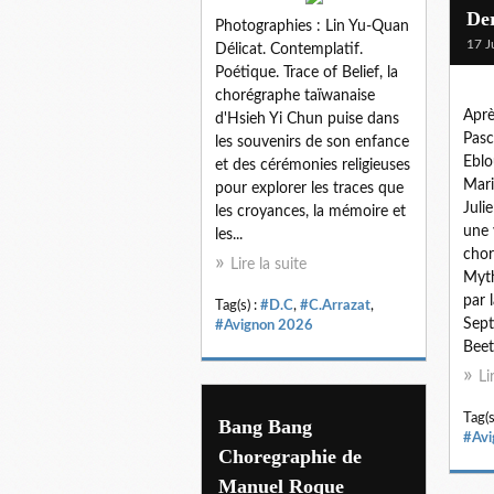
De
Photographies : Lin Yu-Quan
17 J
Délicat. Contemplatif.
Poétique. Trace of Belief, la
chorégraphe taïwanaise
Aprè
d'Hsieh Yi Chun puise dans
Pasc
les souvenirs de son enfance
Eblo
et des cérémonies religieuses
Mari
pour explorer les traces que
Juli
les croyances, la mémoire et
une 
les...
chor
Lire la suite
Myth
par 
Tag(s) :
#D.C
,
#C.Arrazat
,
Sep
#Avignon 2026
Beet
Li
Tag(s
Bang Bang
#Avi
Choregraphie de
Manuel Roque