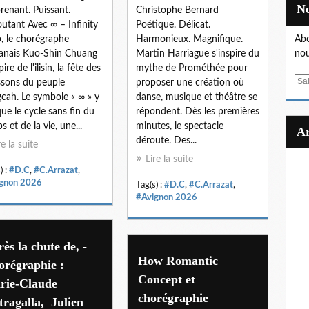
renant. Puissant.
Christophe Bernard
utant Avec ∞ – Infinity
Poétique. Délicat.
, le chorégraphe
Harmonieux. Magnifique.
Abo
anais Kuo-Shin Chuang
Martin Harriague s'inspire du
nou
pire de l'ilisin, la fête des
mythe de Prométhée pour
E
sons du peuple
proposer une création où
m
cah. Le symbole « ∞ » y
danse, musique et théâtre se
a
ue le cycle sans fin du
répondent. Dès les premières
i
s et de la vie, une...
minutes, le spectacle
l
déroute. Des...
re la suite
Lire la suite
) :
#D.C
,
#C.Arrazat
,
gnon 2026
Tag(s) :
#D.C
,
#C.Arrazat
,
#Avignon 2026
ès la chute de, -
How Romantic
orégraphie :
Concept et
rie-Claude
chorégraphie
tragalla, Julien