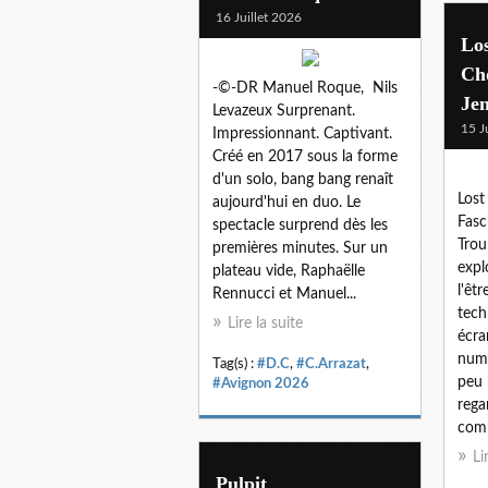
16 Juillet 2026
Lo
Ch
-©-DR Manuel Roque, Nils
Je
Levazeux Surprenant.
15 J
Impressionnant. Captivant.
Créé en 2017 sous la forme
d'un solo, bang bang renaît
Lost
aujourd'hui en duo. Le
Fasc
spectacle surprend dès les
Trou
premières minutes. Sur un
expl
plateau vide, Raphaëlle
l'êt
Rennucci et Manuel...
tech
Lire la suite
écra
numé
Tag(s) :
#D.C
,
#C.Arrazat
,
peu 
#Avignon 2026
rega
comm
Li
Pulpit