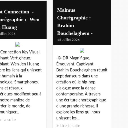
Malmus
st Connection -
Chorégraphie :
orégraphie : Wen-
Brahim
n Huang
Bouchelaghem -
uillet 2026
15 Juillet 2026
 Connection Key Visual
inant. Vertigineux.
-©-DR Magnifique.
blant. Wen-Jen Huang
Émouvant. Captivant.
ore les liens qui unissent
Brahim Bouchelaghem réunit
re humain à la
sept danseurs dans une
nologie. Smartphones,
création où le hip-hop
ns et réseaux
dialogue avec la danse
riques modifient peu à
contemporaine. À travers
notre manière de
une écriture chorégraphique
rder le monde, de
d'une grande richesse, il
uniquer...
explore les liens qui nous
unissent les...
re la suite
Lire la suite