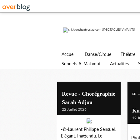
Accueil
Danse/Cirque
Théâtre
Sonnets A. Malamut
Actualités
d.c
Revue - Chorégraphie
∞ ‒
Sarah Adjou
Ch
22 Juillet 2026
Ku
19 J
-©-Laurent Philippe Sensuel.
Elégant. Inattendu. Le
Pho