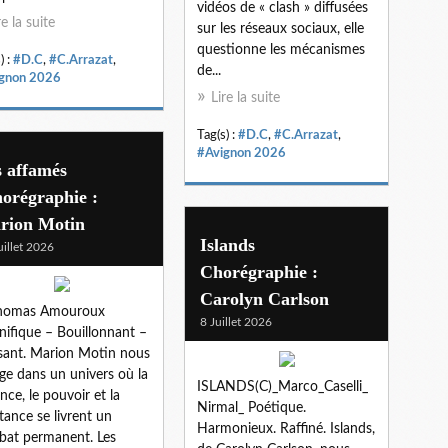
vidéos de « clash » diffusées
re la suite
sur les réseaux sociaux, elle
questionne les mécanismes
) :
#D.C
,
#C.Arrazat
,
de...
gnon 2026
Lire la suite
Tag(s) :
#D.C
,
#C.Arrazat
,
#Avignon 2026
s affamés
orégraphie :
rion Motin
Islands
uillet 2026
Chorégraphie :
Carolyn Carlson
Thomas Amouroux
8 Juillet 2026
ifique – Bouillonnant –
sant. Marion Motin nous
ge dans un univers où la
ISLANDS(C)_Marco_Caselli_
ence, le pouvoir et la
Nirmal_ Poétique.
stance se livrent un
Harmonieux. Raffiné. Islands,
at permanent. Les