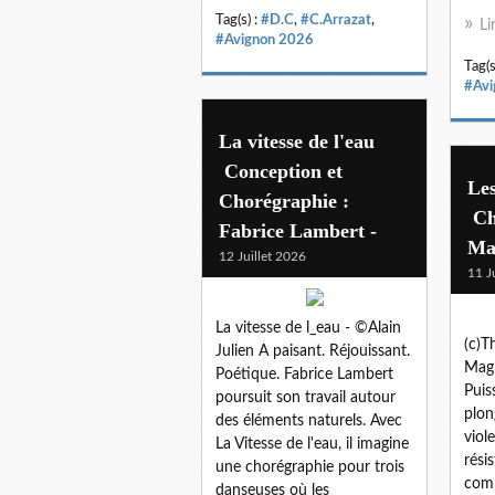
Tag(s) :
#D.C
,
#C.Arrazat
,
Li
#Avignon 2026
Tag(s
#Avi
La vitesse de l'eau
Conception et
Le
Chorégraphie :
Ch
Fabrice Lambert -
Ma
12 Juillet 2026
11 J
La vitesse de l_eau - ©Alain
(c)
Julien A paisant. Réjouissant.
Magn
Poétique. Fabrice Lambert
Puis
poursuit son travail autour
plon
des éléments naturels. Avec
viol
La Vitesse de l'eau, il imagine
rési
une chorégraphie pour trois
comb
danseuses où les