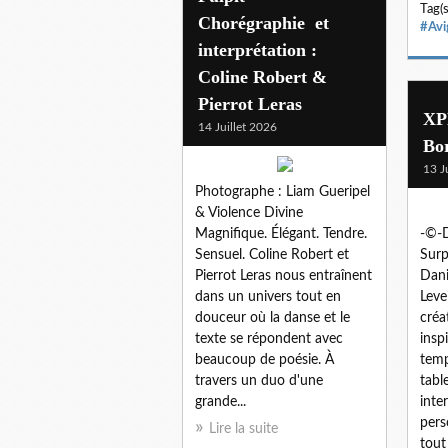
Tag(s
Chorégraphie et
#Avi
interprétation :
Coline Robert &
Pierrot Leras
XP
14 Juillet 2026
Bor
13 J
Photographe : Liam Gueripel
& Violence Divine
Magnifique. Élégant. Tendre.
-©-D
Sensuel. Coline Robert et
Surp
Pierrot Leras nous entraînent
Dani
dans un univers tout en
Leve
douceur où la danse et le
créa
texte se répondent avec
insp
beaucoup de poésie. À
temp
travers un duo d'une
tabl
grande...
inte
pers
Lire la suite
tout 