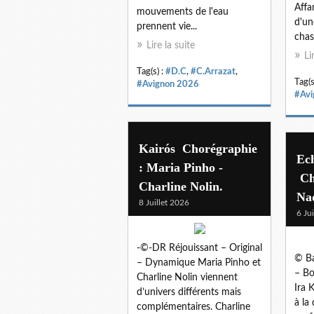
Affa
mouvements de l'eau
d'un
prennent vie...
chas
Lire la suite
Li
Tag(s) :
#D.C
,
#C.Arrazat
,
Tag(s
#Avignon 2026
#Avi
Kairós Chorégraphie
Ec
: Maria Pinho -
Ch
Charline Nolin.
Na
8 Juillet 2026
6 Ju
-©-DR Réjouissant – Original
© Ba
– Dynamique Maria Pinho et
– Bo
Charline Nolin viennent
Ira 
d’univers différents mais
à la
complémentaires. Charline