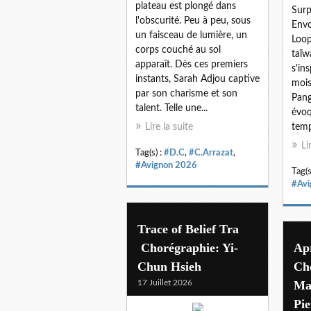
plateau est plongé dans
Surp
l'obscurité. Peu à peu, sous
Envo
un faisceau de lumière, un
Loop
corps couché au sol
taïw
apparaît. Dès ces premiers
s'ins
instants, Sarah Adjou captive
mois
par son charisme et son
Pang
talent. Telle une...
évoq
Lire la suite
temp
Li
Tag(s) :
#D.C
,
#C.Arrazat
,
#Avignon 2026
Tag(s
#Avi
Trace of Belief Tra
Chorégraphie: Yi-
Apr
Chun Hsieh
Ch
17 Juillet 2026
Ma
Pie