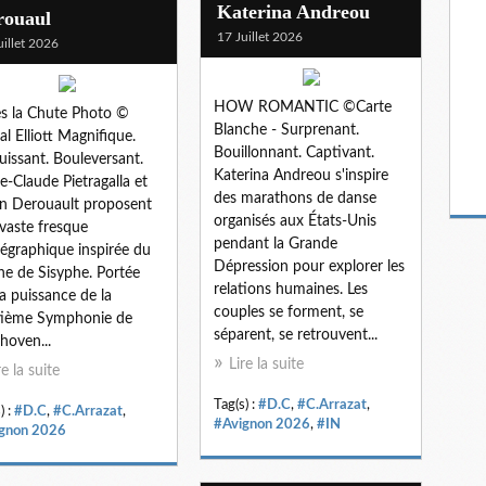
Katerina Andreou
rouaul
17 Juillet 2026
uillet 2026
HOW ROMANTIC ©Carte
s la Chute Photo ©
Blanche - Surprenant.
al Elliott Magnifique.
Bouillonnant. Captivant.
uissant. Bouleversant.
Katerina Andreou s'inspire
e-Claude Pietragalla et
des marathons de danse
en Derouault proposent
organisés aux États-Unis
vaste fresque
pendant la Grande
égraphique inspirée du
Dépression pour explorer les
e de Sisyphe. Portée
relations humaines. Les
la puissance de la
couples se forment, se
tième Symphonie de
séparent, se retrouvent...
hoven...
Lire la suite
re la suite
Tag(s) :
#D.C
,
#C.Arrazat
,
) :
#D.C
,
#C.Arrazat
,
#Avignon 2026
,
#IN
gnon 2026