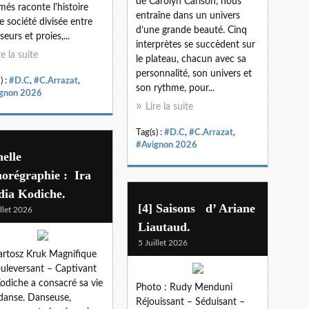
de Carolyn Carlson, nous
més raconte l'histoire
entraîne dans un univers
e société divisée entre
d’une grande beauté. Cinq
seurs et proies,...
interprètes se succèdent sur
re la suite
le plateau, chacun avec sa
personnalité, son univers et
) :
#D.C
,
#C.Arrazat
,
son rythme, pour...
gnon 2026
Lire la suite
Tag(s) :
#D.C
,
#C.Arrazat
,
#Avignon 2026
helle
orégraphie : Ira
dia Kodiche.
[4] Saisons d’ Ariane
illet 2026
Liautaud.
5 Juillet 2026
rtosz Kruk Magnifique
uleversant – Captivant
Kodiche a consacré sa vie
Photo : Rudy Menduni
 danse. Danseuse,
Réjouissant – Séduisant –