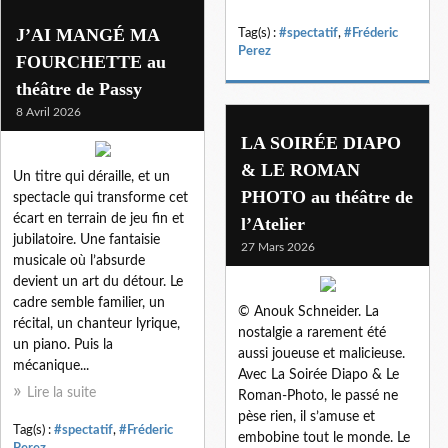
J’AI MANGÉ MA
Tag(s) :
#spectatif
,
#Fréderic
Perez
FOURCHETTE au
théâtre de Passy
8 Avril 2026
LA SOIRÉE DIAPO
& LE ROMAN
Un titre qui déraille, et un
PHOTO au théâtre de
spectacle qui transforme cet
écart en terrain de jeu fin et
l’Atelier
jubilatoire. Une fantaisie
27 Mars 2026
musicale où l’absurde
devient un art du détour. Le
cadre semble familier, un
© Anouk Schneider. La
récital, un chanteur lyrique,
nostalgie a rarement été
un piano. Puis la
aussi joueuse et malicieuse.
mécanique...
Avec La Soirée Diapo & Le
Lire la suite
Roman-Photo, le passé ne
pèse rien, il s’amuse et
Tag(s) :
#spectatif
,
#Fréderic
embobine tout le monde. Le
Perez