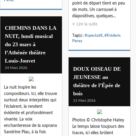
point de départ tient en peu
de mots. Un carrousel à
diapositives, quelques...
Lire la suite
CHEMINS DANS LA
NUIT, lundi musical
Tag(s) :
#spectatif
,
#Fréderic
Perez
du 23 mars à
l’Athénée théâtre
Louis-Jouvet
24 Mars 2026
DOUX OISEAU DE
JEUNESSE au
théâtre de l’Épée de
La nuit inspire les
bois
compositeurs. Ici, elle trouve
surtout deux interprètes qui
21 Mars 2026
l’éclairent, la rendent
évidente et profondément
vivante. La voix
Photos © Christophe Hatey
enchanteresse de la soprano
Le temps laisse toujours des
Sandrine Piau, à la fois
traces, ici elles brûlent