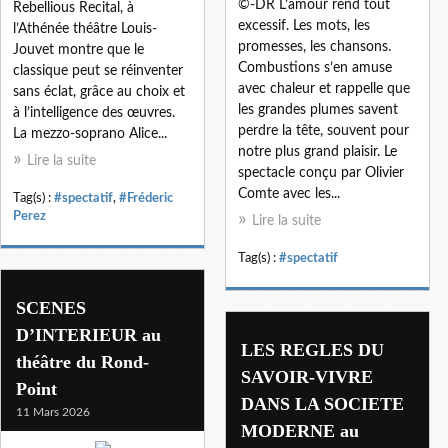
©-DR L’amour rend tout
Rebellious Recital, à
excessif. Les mots, les
l’Athénée théâtre Louis-
promesses, les chansons.
Jouvet montre que le
Combustions s’en amuse
classique peut se réinventer
avec chaleur et rappelle que
sans éclat, grâce au choix et
les grandes plumes savent
à l’intelligence des œuvres.
perdre la tête, souvent pour
La mezzo-soprano Alice...
notre plus grand plaisir. Le
Lire la suite
spectacle conçu par Olivier
Comte avec les...
Tag(s) :
#spectatif
,
#Fréderic
Perez
Lire la suite
Tag(s) :
#spectatif
SCENES
D’INTERIEUR au
LES REGLES DU
théâtre du Rond-
SAVOIR-VIVRE
Point
DANS LA SOCIETE
11 Mars 2026
MODERNE au