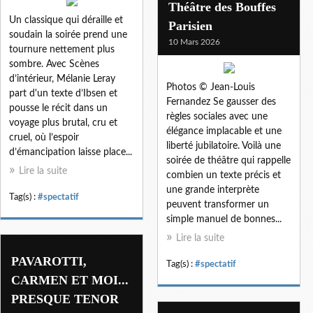
Théâtre des Bouffes
Un classique qui déraille et
Parisien
soudain la soirée prend une
10 Mars 2026
tournure nettement plus
sombre. Avec Scènes
d’intérieur, Mélanie Leray
Photos © Jean-Louis
part d'un texte d’Ibsen et
Fernandez Se gausser des
pousse le récit dans un
règles sociales avec une
voyage plus brutal, cru et
élégance implacable et une
cruel, où l’espoir
liberté jubilatoire. Voilà une
d’émancipation laisse place...
soirée de théâtre qui rappelle
Lire la suite
combien un texte précis et
une grande interprète
Tag(s) :
#spectatif
peuvent transformer un
simple manuel de bonnes...
Lire la suite
PAVAROTTI,
Tag(s) :
#spectatif
CARMEN ET MOI...
PRESQUE TENOR