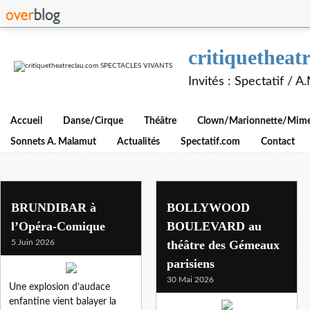
critiquethe
Invités : Spectatif / 
Accueil
Danse/Cirque
Théâtre
Clown/Marionnette/Mime/
Sonnets A. Malamut
Actualités
Spectatif.com
Contact
spectatif
BRUNDIBAR à
BOLLYWOOD
l’Opéra-Comique
BOULEVARD au
5 Juin 2026
théâtre des Gémeaux
parisiens
30 Mai 2026
Une explosion d’audace
enfantine vient balayer la