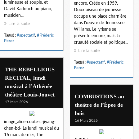
lumineuse et souple, et
encore. Créée en 1959,
David Kadouch au piano,
Doux oiseau de jeunesse
musicien...
occupe une place charnière
dans l’œuvre de Tennessee
Lire la suite
Williams. Le lyrisme se
Tag(s) :
#spectatif
,
#Fréderic
présente encore, mais la
Perez
cruauté sociale et politique...
Lire la suite
Tag(s) :
#spectatif
,
#Fréderic
Perez
THE REBELLIOUS
RECITAL, lundi
musical à l’Athénée
théâtre Louis-Jouvet
COMBUSTIONS au
17 Mars 2026
théâtre de l’Épée de
bois
16 Mars 2026
image_alice-coote-c-jiyang-
chen-bd- Le lundi musical du
16 mars dernier, The