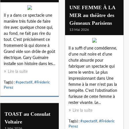
UNE FEMME À LA
MER au théâtre des
Il y a dans ce spectacle une
manière très futée de faire
Gémeaux Parisiens
rire avec quelque chose qui,
13 Mai 2026
au fond, ne fait pas rire du
tout. C’est précisément ce
frottement-là qui donne à
Il a suffi d’une comédienne,
Grand vide son drôle de goût
d’une nuit noire et d’une
électrique. Gary Guénaire
chute absurde pour
installe son histoire dans les...
fabriquer un spectacle qui
Lire la suite
serre le ventre. Le plus
impressionnant dans Une
Tag(s) :
#spectatif
,
#Fréderic
femme à la mer n’est pas la
Perez
tempête. C’est l’obstination
furieuse de cette femme à
rester vivante. Le...
Lire la suite
TOAST au Consulat
Voltaire
Tag(s) :
#spectatif
,
#Fréderic
Perez
1 Mai 2026