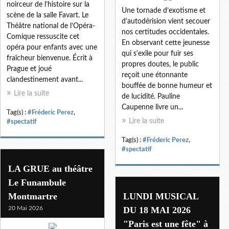
noirceur de l’histoire sur la
Une tornade d’exotisme et
scène de la salle Favart. Le
d’autodérision vient secouer
Théâtre national de l’Opéra-
nos certitudes occidentales.
Comique ressuscite cet
En observant cette jeunesse
opéra pour enfants avec une
qui s'exile pour fuir ses
fraîcheur bienvenue. Écrit à
propres doutes, le public
Prague et joué
reçoit une étonnante
clandestinement avant...
bouffée de bonne humeur et
Lire la suite
de lucidité. Pauline
Caupenne livre un...
Tag(s) :
#Fréderic Perez
,
Lire la suite
#spectatif
Tag(s) :
#Fréderic Perez
,
#spectatif
LA GRUE au théâtre
Le Funambule
Montmartre
LUNDI MUSICAL
20 Mai 2026
DU 18 MAI 2026
"Paris est une fête" à