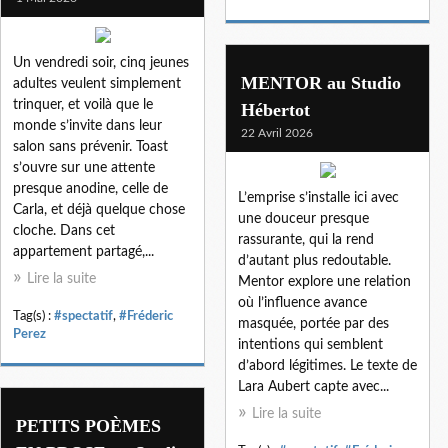
Un vendredi soir, cinq jeunes
MENTOR au Studio
adultes veulent simplement
trinquer, et voilà que le
Hébertot
monde s’invite dans leur
22 Avril 2026
salon sans prévenir. Toast
s’ouvre sur une attente
presque anodine, celle de
L’emprise s’installe ici avec
Carla, et déjà quelque chose
une douceur presque
cloche. Dans cet
rassurante, qui la rend
appartement partagé,...
d’autant plus redoutable.
Lire la suite
Mentor explore une relation
où l’influence avance
Tag(s) :
#spectatif
,
#Fréderic
masquée, portée par des
Perez
intentions qui semblent
d’abord légitimes. Le texte de
Lara Aubert capte avec...
Lire la suite
PETITS POÈMES