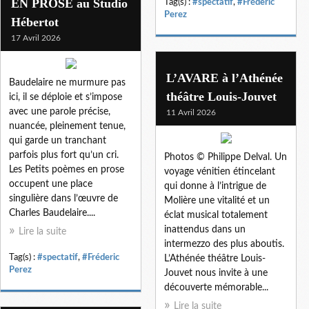
EN PROSE au Studio
Tag(s) :
#spectatif
,
#Fréderic
Perez
Hébertot
17 Avril 2026
L’AVARE à l’Athénée
Baudelaire ne murmure pas
théâtre Louis-Jouvet
ici, il se déploie et s’impose
avec une parole précise,
11 Avril 2026
nuancée, pleinement tenue,
qui garde un tranchant
parfois plus fort qu’un cri.
Photos © Philippe Delval. Un
Les Petits poèmes en prose
voyage vénitien étincelant
occupent une place
qui donne à l’intrigue de
singulière dans l’œuvre de
Molière une vitalité et un
Charles Baudelaire....
éclat musical totalement
inattendus dans un
Lire la suite
intermezzo des plus aboutis.
Tag(s) :
#spectatif
,
#Fréderic
L’Athénée théâtre Louis-
Perez
Jouvet nous invite à une
découverte mémorable...
Lire la suite