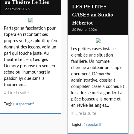
au Théâtre Le Lieu
LES PETITES
27 Février 2026
CASES au Studio
Hébertot
Partager sa fascination pour
20 Février 2026
l’opéra en racontant ses
propres vertiges plutôt qu’en
donnant des leçons, voilà un
Les petites cases installe
pari qui touche juste. Au
d’emblée une situation
théâtre Le Lieu, Georges
familière. Un homme
Demory propose un seul en
cherche à obtenir un simple
scène où l’humour sert la
document. Démarche
passion lyrique sans la
administrative, dossier à
tourner en...
compléter, cases à cocher. Et
Lire la suite
le cadre se met à gonfler. La
pièce bouscule la norme et
Tag(s) :
#spectatif
en révèle les angles...
Lire la suite
Tag(s) :
#spectatif