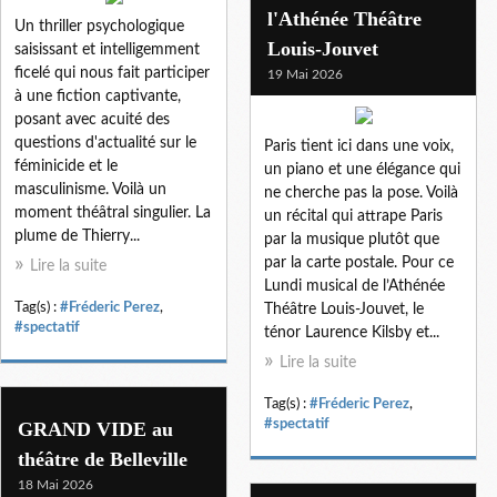
l'Athénée Théâtre
Un thriller psychologique
Louis-Jouvet
saisissant et intelligemment
ficelé qui nous fait participer
19 Mai 2026
à une fiction captivante,
posant avec acuité des
questions d'actualité sur le
Paris tient ici dans une voix,
féminicide et le
un piano et une élégance qui
masculinisme. Voilà un
ne cherche pas la pose. Voilà
moment théâtral singulier. La
un récital qui attrape Paris
plume de Thierry...
par la musique plutôt que
par la carte postale. Pour ce
Lire la suite
Lundi musical de l’Athénée
Tag(s) :
#Fréderic Perez
,
Théâtre Louis-Jouvet, le
#spectatif
ténor Laurence Kilsby et...
Lire la suite
Tag(s) :
#Fréderic Perez
,
#spectatif
GRAND VIDE au
théâtre de Belleville
18 Mai 2026