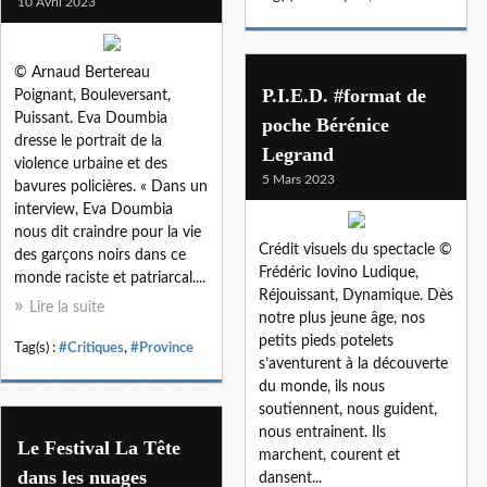
10 Avril 2023
© Arnaud Bertereau
P.I.E.D. #format de
Poignant, Bouleversant,
Puissant. Eva Doumbia
poche Bérénice
dresse le portrait de la
Legrand
violence urbaine et des
5 Mars 2023
bavures policières. « Dans un
interview, Eva Doumbia
nous dit craindre pour la vie
Crédit visuels du spectacle ©
des garçons noirs dans ce
Frédéric Iovino Ludique,
monde raciste et patriarcal....
Réjouissant, Dynamique. Dès
Lire la suite
notre plus jeune âge, nos
petits pieds potelets
Tag(s) :
#Critiques
,
#Province
s’aventurent à la découverte
du monde, ils nous
soutiennent, nous guident,
nous entrainent. Ils
Le Festival La Tête
marchent, courent et
dans les nuages
dansent...