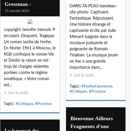
Grossman -
DANS-TA-PEAU-bandeau-
15 Janvier 2025
site-photo- Captivant,
Fantastique, Réjouissant.
Une histoire étrange et
copyright Jennifer Herovic P
captivante écrite par Julie
ercutant, Eloquent, Tragique.
Ménard baignée dans la
Un roman sortie de l’enfer.
musique puissante et
En février 1961 à Moscou, le
poignante de Romain
KGB confisque le roman Vie
Tiriakian. La musique jouée
et Destin la raison en est :
en live à une grande
trop de charges violentes
importance dans...
portées contre le régime
Lire la suite
soviétique. « Votre roman
est...
Tag(s) :
#festival jeunesse
,
#Critiques
,
#Province
Lire la suite
Tag(s) :
#Critiques
,
#Province
Bienvenue Ailleurs
Fragments d’une
Le banquet des