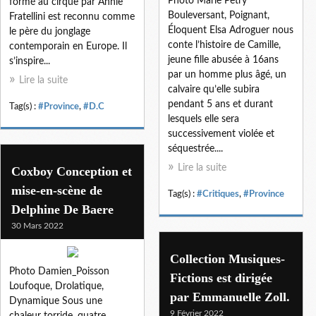
Photo Marie Petry
formé au cirque par Annie
Bouleversant, Poignant,
Fratellini est reconnu comme
Éloquent Elsa Adroguer nous
le père du jonglage
conte l’histoire de Camille,
contemporain en Europe. Il
jeune fille abusée à 16ans
s’inspire...
par un homme plus âgé, un
Lire la suite
calvaire qu’elle subira
pendant 5 ans et durant
Tag(s) :
#Province
,
#D.C
lesquels elle sera
successivement violée et
séquestrée....
Lire la suite
Coxboy Conception et
mise-en-scène de
Tag(s) :
#Critiques
,
#Province
Delphine De Baere
30 Mars 2022
Collection Musiques-
Photo Damien_Poisson
Fictions est dirigée
Loufoque, Drolatique,
par Emmanuelle Zoll.
Dynamique Sous une
9 Février 2022
chaleur torride, quatre