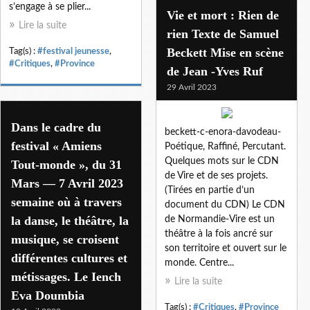
s’engage à se plier...
Vie et mort : Rien de
Lire la suite
rien Texte de Samuel
Beckett Mise en scène
Tag(s) :
#festival jeunesse
,
#Critiques
,
#Province
de Jean -Yves Ruf
29 Avril 2023
Dans le cadre du
beckett-c-enora-davodeau-
festival « Amiens
Poétique, Raffiné, Percutant.
Quelques mots sur le CDN
Tout-monde », du 31
de Vire et de ses projets.
Mars — 7 Avril 2023
(Tirées en partie d’un
semaine où à travers
document du CDN) Le CDN
la danse, le théâtre, la
de Normandie-Vire est un
théâtre à la fois ancré sur
musique, se croisent
son territoire et ouvert sur le
différentes cultures et
monde. Centre...
métissages. Le Iench
Lire la suite
Eva Doumbia
Tag(s) :
#Critiques
,
#Province