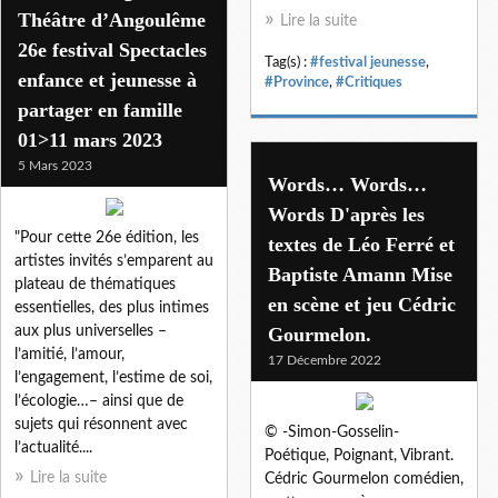
Théâtre d’Angoulême
Lire la suite
26e festival Spectacles
Tag(s) :
#festival jeunesse
,
enfance et jeunesse à
#Province
,
#Critiques
partager en famille
01>11 mars 2023
5 Mars 2023
Words… Words…
Words D'après les
"Pour cette 26e édition, les
textes de Léo Ferré et
artistes invités s’emparent au
Baptiste Amann Mise
plateau de thématiques
en scène et jeu Cédric
essentielles, des plus intimes
aux plus universelles –
Gourmelon.
l’amitié, l’amour,
17 Décembre 2022
l’engagement, l’estime de soi,
l’écologie…– ainsi que de
sujets qui résonnent avec
© -Simon-Gosselin-
l’actualité....
Poétique, Poignant, Vibrant.
Lire la suite
Cédric Gourmelon comédien,