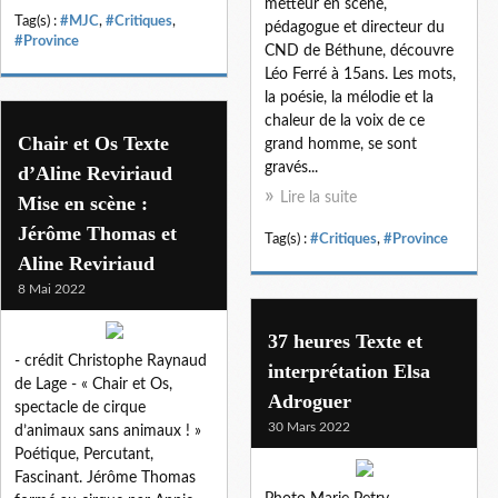
metteur en scène,
Tag(s) :
#MJC
,
#Critiques
,
pédagogue et directeur du
#Province
CND de Béthune, découvre
Léo Ferré à 15ans. Les mots,
la poésie, la mélodie et la
chaleur de la voix de ce
Chair et Os Texte
grand homme, se sont
gravés...
d’Aline Reviriaud
Lire la suite
Mise en scène :
Jérôme Thomas et
Tag(s) :
#Critiques
,
#Province
Aline Reviriaud
8 Mai 2022
37 heures Texte et
- crédit Christophe Raynaud
interprétation Elsa
de Lage - « Chair et Os,
Adroguer
spectacle de cirque
30 Mars 2022
d’animaux sans animaux ! »
Poétique, Percutant,
Fascinant. Jérôme Thomas