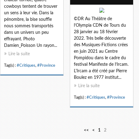
cowboys tentent de trouver
un sens à leur vie. Dans la
©DR Au Théâtre de
pénombre, la bise souffle
l’Olympia CDN de Tours du
nous sommes transportés
28 janvier au 18 février
dans un univers un peu
2022. Très belle découverte
effrayant. Photo
des Musiques-Fictions crées
Damien_Poisson Un rayon...
en juin 2021 au Centre
Lire la suite
Pompidou dans le cadre du
festival Manifeste de l’Ircam.
Tag(s) :
#Critiques
,
#Province
L'Ircam a été créé par Pierre
Boulez en 1977 institut...
Lire la suite
Tag(s) :
#Critiques
,
#Province
<<
<
1
2