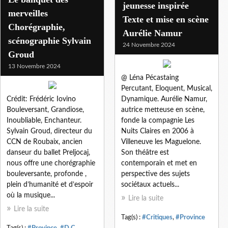
jeunesse inspirée
merveilles
Texte et mise en scène
Chorégraphie,
Aurélie Namur
scénographie Sylvain
24 Novembre 2024
Groud
13 Novembre 2024
@ Léna Pécastaing
Percutant, Eloquent, Musical,
Crédit: Frédéric Iovino
Dynamique. Aurélie Namur,
Bouleversant, Grandiose,
autrice metteuse en scène,
Inoubliable, Enchanteur.
fonde la compagnie Les
Sylvain Groud, directeur du
Nuits Claires en 2006 à
CCN de Roubaix, ancien
Villeneuve les Maguelone.
danseur du ballet Preljocaj,
Son théâtre est
nous offre une chorégraphie
contemporain et met en
bouleversante, profonde ,
perspective des sujets
plein d’humanité et d’espoir
sociétaux actuels...
où la musique...
Lire la suite
Lire la suite
Tag(s) :
#Critiques
,
#Province
Tag(s) :
#Province
,
#D.C