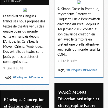
14 Mars 2024
© Simon Gosselin Poétique,
Mystérieux, Émouvant,
Le festival des langues
Éloquent. Lucie Berelowitsch
françaises nous propose des
directrice du Préau depuis le
textes de théâtre venus des
1er janvier 2019, construit
quatre coins du monde,
son travail de création en
écrits en français depuis
lien avec le territoire en
l’Afrique, les Caraïbes, le
prêtant une oreille attentive
Moyen Orient, l’Amérique…
aux récits du monde rural. Le
Des extraits de textes sont
CDN...
joués par des artistes et
Lire la suite
compagnies de...
Lire la suite
Tag(s) :
#Critiques
,
#Province
Tag(s) :
#Critiques
,
#Province
WARÉ MONO
Direction artistique et
Pénélopes Conception
chorégraphie Kaori
et écriture du projet