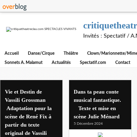
critiquethe
Invités : Spectatif / 
Accueil
Danse/Cirque
Théâtre
Clown/Marionnette/Mime/
Sonnets A. Malamut
Actualités
Spectatif.com
Contact
province
Vie et Destin de
Dans ta peau conte
Vassili Grossman
musical fantastique.
Adaptation pour la
Texte et mise en
scène de René Fix à
scène Julie Ménard
partir du texte
5 Décembre 2024
original de Vassili