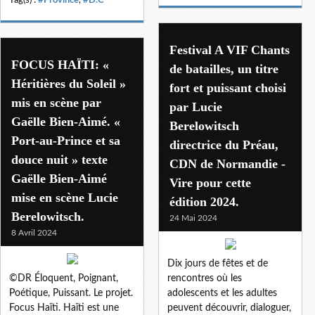
Festival A VIF Chants
FOCUS HAÏTI: «
de batailles, un titre
Héritières du Soleil »
fort et puissant choisi
mis en scène par
par Lucie
Gaëlle Bien-Aimé. «
Berelowitsch
Port-au-Prince et sa
directrice du Préau,
douce nuit » texte
CDN de Normandie -
Gaëlle Bien-Aimé
Vire pour cette
mise en scène Lucie
édition 2024.
Berelowitsch.
24 Mai 2024
8 Avril 2024
Dix jours de fêtes et de
©DR Éloquent, Poignant,
rencontres où les
Poétique, Puissant. Le projet.
adolescents et les adultes
Focus Haïti. Haïti est une
peuvent découvrir, dialoguer,