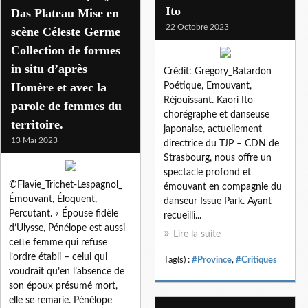
Ito
Das Plateau Mise en
22 Octobre 2023
scène Céleste Germe
Collection de formes
in situ d’après
Crédit: Gregory_Batardon
Homère et avec la
Poétique, Emouvant,
Réjouissant. Kaori Ito
parole de femmes du
chorégraphe et danseuse
territoire.
japonaise, actuellement
13 Mai 2023
directrice du TJP – CDN de
Strasbourg, nous offre un
spectacle profond et
©Flavie_Trichet-Lespagnol_
émouvant en compagnie du
Émouvant, Éloquent,
danseur Issue Park. Ayant
Percutant. « Épouse fidèle
recueilli...
d’Ulysse, Pénélope est aussi
Lire la suite
cette femme qui refuse
l’ordre établi – celui qui
Tag(s) :
#Province
,
#Critiques
voudrait qu’en l’absence de
son époux présumé mort,
elle se remarie. Pénélope