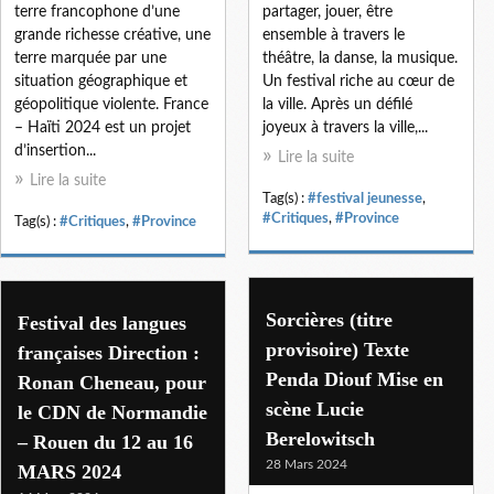
terre francophone d’une
partager, jouer, être
grande richesse créative, une
ensemble à travers le
terre marquée par une
théâtre, la danse, la musique.
situation géographique et
Un festival riche au cœur de
géopolitique violente. France
la ville. Après un défilé
– Haïti 2024 est un projet
joyeux à travers la ville,...
d’insertion...
Lire la suite
Lire la suite
Tag(s) :
#festival jeunesse
,
#Critiques
,
#Province
Tag(s) :
#Critiques
,
#Province
Sorcières (titre
Festival des langues
provisoire) Texte
françaises Direction :
Penda Diouf Mise en
Ronan Cheneau, pour
scène Lucie
le CDN de Normandie
Berelowitsch
– Rouen du 12 au 16
28 Mars 2024
MARS 2024