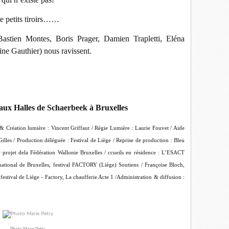
de petits tiroirs……
stien Montes, Boris Prager, Damien Trapletti, Eléna
ne Gauthier) nous ravissent.
ux Halles de Schaerbeek à Bruxelles
& Création lumière : Vincent Griffaut / Régie Lumière : Laurie Fouvet / Aide
illes / Production déléguée : Festival de Liège / Reprise de production : Bleu
 projet dela Fédération Wallonie Bruxelles / ccueils en résidence : L’ESACT
national de Bruxelles, festival FACTORY (Liège) Soutiens / Françoise Bloch,
festival de Liège - Factory, La chaufferie Acte 1 /Administration & diffusion :