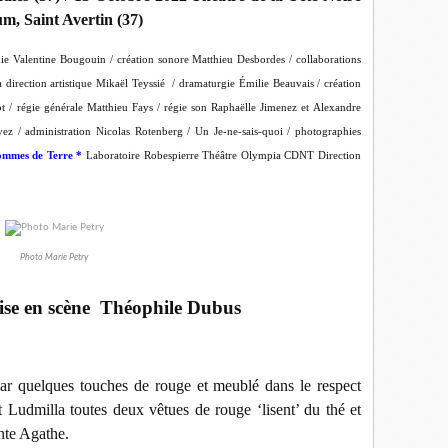
m, Saint Avertin (37)
Valentine Bougouin / création sonore Matthieu Desbordes / collaborations
a direction artistique Mikaël Teyssié / dramaturgie
Émilie Beauvais / création
ot / régie générale Matthieu Fays / régie son Raphaëlle Jimenez et Alexandre
ez / administration Nicolas Rotenberg / Un Je-ne-sais-quoi / photographies
ommes de Terre *
Laboratoire Robespierre Théâtre Olympia CDNT Direction
Photo Marie Petry
mise en scène Théophile Dubus
par quelques touches de rouge et meublé dans le respect
 Ludmilla toutes deux vêtues de rouge ‘lisent’ du thé et
ante Agathe.