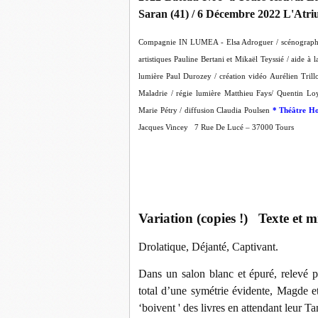
Saran (41) / 6 Décembre 2022 L'Atriu
Compagnie IN LUMEA - Elsa Adroguer / scénographie 
artistiques
Pauline Bertani et Mikaël Teyssié / aide à l
lumière
Paul Durozey / création vidéo
Aurélien Trill
Maladrie / régie lumière
Matthieu Fays/ Quentin Loy
Marie Pétry / diffusion Claudia Poulsen
* Théâtre H
Jacques Vincey 7 Rue De Lucé – 37000 Tours
Variation (copies !) Texte et 
Drolatique, Déjanté, Captivant.
Dans un salon blanc et épuré, relevé 
total d’une symétrie évidente, Magde et
‘boivent ' des livres en attendant leur T