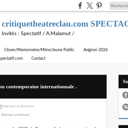
critiquetheatreclau.com SPEC
Invités : Spectatif / A.Malamut /
Clown/Marionnette/Mime/Jeune Public.
Avignon 2026
Spectatif.com
Contact
S
on contemporaine internationnale .
©Gabriela Cais Burdmann