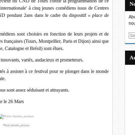
recteur du CND de Tours confie la programmation de ce
internationale' à cinq jeunes comédiens issus de Centres
D pendant 2ans dans le cadre du dispositif
« place de
Abo
nou
édiens sont choisies en fonction de leurs projets et de
E
s françaises (Tours, Montpellier, Paris et Dijon) ainsi que
m
, Catalogne et Brésil) sont élues.
a
i
innovants, variés, audacieux et prometteurs.
l
tés à assister à ce festival pour se plonger dans le monde
ale.
ous sont assez séduisant et attrayants.
ge le 26 Mars
Photo damien_poisson