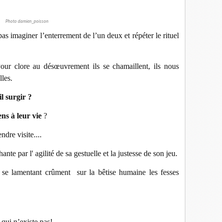
Photo damien_poisson
as imaginer l’enterrement de l’un deux et répéter le rituel
Pour clore au désœuvrement ils se chamaillent, ils nous
lles.
l surgir ?
ens à leur vie
?
ndre visite....
nte par l' agilité de sa gestuelle et la justesse de son jeu.
se lamentant crûment sur la bêtise humaine les fesses
qui n’existe pas!