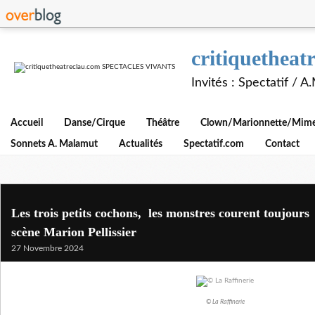
critiquethe
Invités : Spectatif / 
Accueil
Danse/Cirque
Théâtre
Clown/Marionnette/Mime/
Sonnets A. Malamut
Actualités
Spectatif.com
Contact
Les trois petits cochons, les monstres courent toujou
scène Marion Pellissier
27 Novembre 2024
© La Raffinerie