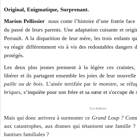
Original, Enigmatique, Surprenant.
Marion Pellissier
nous conte l’histoire d’une fratrie fac
du passé de leurs parents. Une adaptation cuisante et orig
Perrault
. A la disparition de leur mère, les trois enfants q
va réagir différemment vis à vis des redoutables dangers d
protégés.
Les deux plus jeunes prennent à la légère ces craintes, 
libérer et ils
partagent ensemble les joies de leur nouvell
paille ou de bois
.
L’ainée terrifiée par
le monstre,
se réfu
briques,
s’inquiète pour son frère et sa sœur et s'occupe de s
© La Raffinerie
Mais qui donc arrivera à surmonter ce
Grand Loup ?
Comm
aux catastrophes, aux drames qui tétanisent une famille 
hantises familiales ?