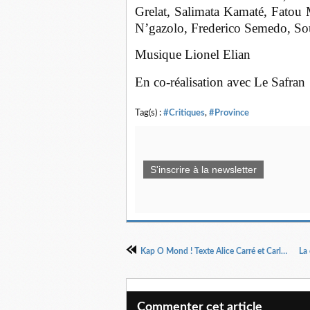
Grelat, Salimata Kamaté, Fatou
N’gazolo, Frederico Semedo, So
Musique Lionel Elian
En co-réalisation avec Le Safran
Tag(s) :
#Critiques
,
#Province
S'inscrire à la newsletter
Kap O Mond ! Texte Alice Carré et Carlo Handy Charles Mise en scène Olivier Coulon-Jablonka
Commenter cet article