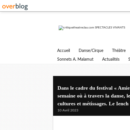
Accueil
Danse/Cirque
Théâtre
Sonnets A. Malamut
Actualités
Dans le cadre du festival « Am
semaine où à travers la danse, le
cultures et métissages. Le Ien
10 Avril 2023