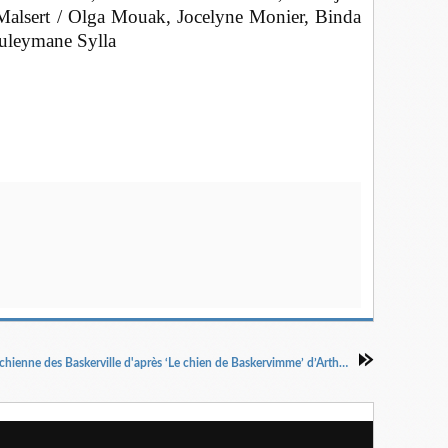
 Malsert / Olga Mouak, Jocelyne Monier, Binda
uleymane Sylla
La chienne des Baskerville d'après ‘Le chien de Baskervimme’ d’Arthur Conan Doyle. Texte de Hugues Duquesne et Olivier Mag. Mis en scène par Gwen Aduh