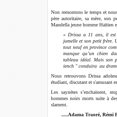
Non remontons le temps et nous
père autoritaire, sa mère, son p
Mandella jeune homme Haïtien et
« Drissa a 11 ans, il est
jumelle et son petit frère
tout neuf en province comm
manque qu’un chien dan
tableau idéal. Mais son p
iench " conduira au dra
Nous retrouvons Drissa adolesc
étudiant, discutant et s'amusant
Les saynètes s’enchainent, sto
hommes noirs morts suite à des
slament.
.....Adama Traoré, Rémi F