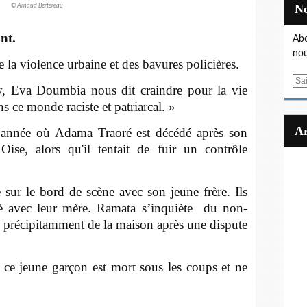
© Arnaud Bertereau
nt.
Abo
nou
 la violence urbaine et des bavures policières.
E
w, Eva Doumbia nous dit craindre pour la vie
m
s ce monde raciste et patriarcal. »
a
i
, année où Adama Traoré est décédé
après son
l
Oise, alors qu'il tentait de fuir un contrôle
 sur le bord de scène avec son jeune frère. Ils
é avec leur mère. Ramata s’inquiète du non-
i précipitamment de la maison après une dispute
, ce jeune garçon est mort sous les coups et ne