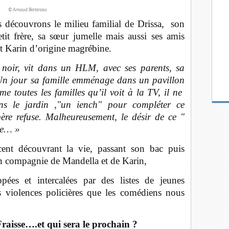
© Arnaud Bertereau
 découvrons le milieu familial de Drissa, son
etit frère, sa sœur jumelle mais aussi ses amis
 Karin d’origine magrébine.
 noir, vit dans un HLM, avec ses parents, sa
. Un jour sa famille emménage dans un pavillon
e toutes les familles qu’il voit à la TV, il ne
s le jardin ,"un iench" pour compléter ce
ère refuse. Malheureusement, le désir de ce "
me… »
ent découvrant la vie, passant son bac puis
 en compagnie de Mandella et de Karin,
ppées et intercalées par des listes de jeunes
 violences policières que les comédiens nous
raisse….et qui sera le prochain ?