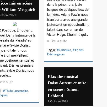
icco mis en scène
dans la pénombre, juste
r William Mesguich
baignée de quelques jeux de
lumières, Ariane Pawin nous
ctobre 2021
transporte avec une grande
justesse et un époustouflant
talent dans ce roman de
 Poétique, Émouvant,
Victor Hugo: L’homme qui...
uel. Dans l’intimité de la
te salle du ‘Paradis’ au
Lire la suite
rnaire, Sylvie Dorliat
Tag(s) :
#Critiques
,
#Th des
 grand talent nous
Déchargeurs
ie à un merveilleux
ge poétique, sensuel et
ivant. Dès les premiers
ants, Sylvie Dorliat nous
celle,...
Blax the musical
re la suite
Daisy Auteur et mise
en scène : Simon
) :
#Th du Lucernaire
,
Leblond
tiques
9 Octobre 2021