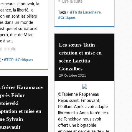
Lire la suite
espeare, le pouvoir, la
eance, la liberté, le
Tag(s) :
#Th du Lucernaire
,
on en sont les piliers
#Critiques
és dans un monde
astique et surnaturel.
pero, duc de Milan
 à sa...
Les sœurs Tatin
re la suite
création et mise en
scène Laetitia
) :
#TGP
,
#Critiques
Gonzalbes
29 Octobre 2021
s frères Karamazov
après Fédor
©Fabienne Rappeneau
Réjouissant, Émouvant,
toïevski
Pétillant Après avoir adapté
ptation et mise en
librement « Anna Karénine »
ne Sylvain
de Tchekhov, nous avoir
offert une biographie
euzevault
enjouée et délicieuse de « Je