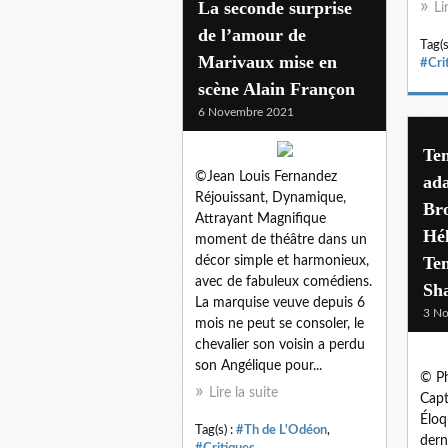
La seconde surprise
Li
de l’amour de
Tag(s
Marivaux mise en
#Cri
scène Alain Françon
6 Novembre 2021
Tem
©Jean Louis Fernandez
ada
Réjouissant, Dynamique,
Bro
Attrayant Magnifique
Hé
moment de théâtre dans un
Tem
décor simple et harmonieux,
avec de fabuleux comédiens.
Sh
La marquise veuve depuis 6
3 N
mois ne peut se consoler, le
chevalier son voisin a perdu
son Angélique pour...
© Ph
Lire la suite
Capt
Éloq
Tag(s) :
#Th de L'Odéon
,
dern
#Critiques