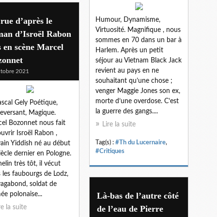
rue d’après le
Humour, Dynamisme,
Virtuosité. Magnifique , nous
man d’Isroël Rabon
sommes en 70 dans un bar à
 en scène Marcel
Harlem. Après un petit
zonnet
séjour au Vietnam Black Jack
revient au pays en ne
tobre 2021
souhaitant qu’une chose ;
venger Maggie Jones son ex,
morte d’une overdose. C’est
scal Gely Poétique,
la guerre des gangs....
eversant, Magique.
el Bozonnet nous fait
Lire la suite
uvrir Isroël Rabon ,
Tag(s) :
#Th du Lucernaire
,
vain Yiddish né au début
#Critiques
iècle dernier en Pologne.
elin très tôt, il vécut
 les faubourgs de Lodz,
vagabond, soldat de
mée polonaise...
Là-bas de l’autre côté
re la suite
de l’eau de Pierre