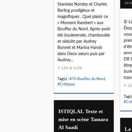
14 
Stanislas Nordey et Charles
Berling prodigieux et
magnifiques . Quel plaisir ce
©-Li
« Moment Rambert » aux
Éloq
Bouffes du Nord. Après avoir
vous
été bouleversée, chamboulée
prem
et séduite par Audrey
d’êt
Bonnet et Marina Hands
anno
dans Deux sœurs puis par
DR D
Audrey...
éloq
Lire la suite
burl
tran
Tag(s) :
#Th Bouffes du Nord
,
#Critiques
Li
Tag(s
#Cri
ISTIQLAL Texte et
mise en scène Tamara
Al Saadi
La 