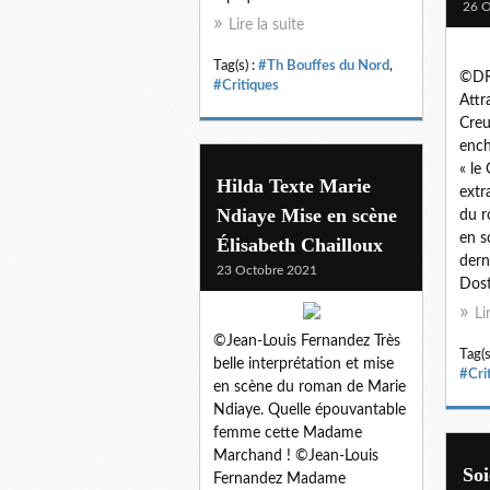
26 O
Lire la suite
Tag(s) :
#Th Bouffes du Nord
,
©DR 
#Critiques
Attr
Creu
ench
« le
Hilda Texte Marie
extr
Ndiaye Mise en scène
du r
en s
Élisabeth Chailloux
dern
23 Octobre 2021
Dost
Li
©Jean-Louis Fernandez Très
Tag(s
belle interprétation et mise
#Cri
en scène du roman de Marie
Ndiaye. Quelle épouvantable
femme cette Madame
Marchand ! ©Jean-Louis
Soi
Fernandez Madame