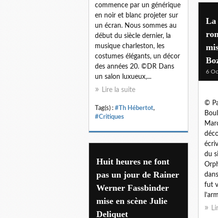
commence par un générique
en noir et blanc projeter sur
La 
un écran. Nous sommes au
ro
début du siècle dernier, la
mis
musique charleston, les
costumes élégants, un décor
Bo
des années 20. ©DR Dans
6 Oc
un salon luxueux,...
Lire la suite
© Pa
Tag(s) :
#Th Hébertot
,
Boul
#Critiques
Marc
déco
écri
du s
Huit heures ne font
Orph
pas un jour de Rainer
dans
fut 
Werner Fassbinder
l’ar
mise en scène Julie
Li
Deliquet