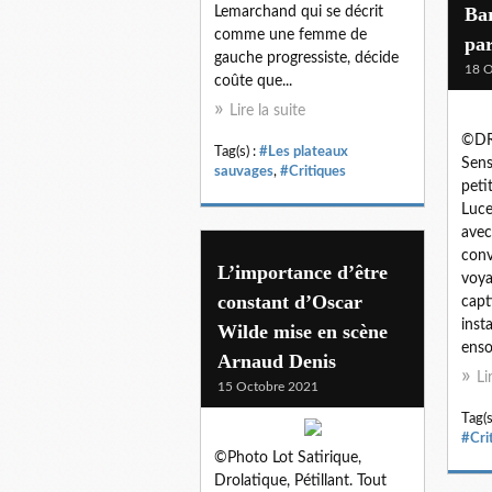
Bar
Lemarchand qui se décrit
comme une femme de
pa
gauche progressiste, décide
18 O
coûte que...
Lire la suite
©DR
Tag(s) :
#Les plateaux
Sens
sauvages
,
#Critiques
peti
Luce
avec
conv
L’importance d’être
voya
constant d’Oscar
capt
inst
Wilde mise en scène
ensor
Arnaud Denis
Li
15 Octobre 2021
Tag(s
#Cri
©Photo Lot Satirique,
Drolatique, Pétillant. Tout