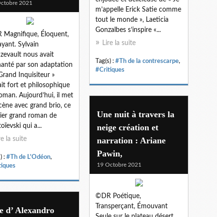
ctobre 2021
m’appelle Erick Satie comme
tout le monde », Laeticia
Gonzalbes s’inspire «...
Magnifique, Éloquent,
Lire la suite
ayant. Sylvain
zevault nous avait
Tag(s) :
#Th de la contrescarpe
,
anté par son adaptation
#Critiques
 Grand Inquisiteur »
ait fort et philosophique
oman. Aujourd’hui, il met
cène avec grand brio, ce
Une nuit à travers la
ier grand roman de
oïevski qui a...
neige création et
re la suite
narration : Ariane
Pawin,
) :
#Th de L'Odéon
,
19 Octobre 2021
tiques
©DR Poétique,
Transperçant, Émouvant
e d’ Alexandro
Seule sur le plateau désert,