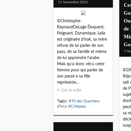
11 Novembre 2021
Ces
Gor
On
©Christophe-
RaynaudDeLage Éloquent,
de 
Poignant, Dynamique. Leila
Mis
est originaire d'Irak, sa mère
Gor
refuse de lui parler de son
7 N
pays, de sa famille et même
de lui apprendre l’arabe.
Mais qu’a donc vécu cette
femme pour qui parler de
©DR 
son passé à sa fille
Réjo
représente...
sait
de P
Lire la suite
suje
dont
Tag(s) :
#Th des Quartiers
d'Ivry
,
#Critiques
peut
sa r
décl
susp