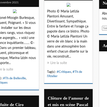
Novembre 2021
Photo © Maria Letizia
Abo
Piantoni Amusant,
onel-Moogin Burlesque,
nou
Divertissant, Sympathique.
uent, Poignant. « Si vous
Entre la fanfare et l’orage ça
 installer sur les deux
E
papote dans ce bistro. Photo
iers rangs, vous risquez
m
© Maria Letizia Piantoni Un
re aspergés… » voici une
a
verre de vin blanc à la main
nce inquiétante……. ©-
i
dans une atmosphère bon
ans un premier tableau,
l
enfant chacun diserte sur la
uent, pittoresque et
vie, reconstruit...
esque, Marina Lézin nous
sporte...
Lire la suite
re la suite
Tag(s) :
#Critiques
,
#Th de
l'Atelier
) :
#Th de Belleville
,
tiques
Clôture de l’amour de
fuite de Ciro
et mis en scène Pascal