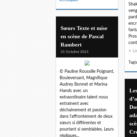
Shak
veng
pard
encr
Sœurs Texte et mise
fant
en scène de Pascal
Pros
conte
Rambert
Li
31 Octobre 2021
Tag(s
© Pauline Roussille Poignant,
Bouleversant, Magnifique
Audrey Bonnet et Marina
Le
Hands avec un
extraordinaire talent nous
d’
entrainent avec
Dos
déchainement et passion
ada
dans l’affrontement de deux
scè
sœurs si différentes et
pourtant si semblables. Leurs
Cr
répliques...