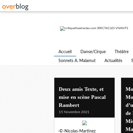
Accueil
Danse/Cirque
Théâtre
Sonnets A. Malamut
Actualités
Deux amis Texte, et
Mo
mise en scène Pascal
Mor
Rambert
d’
15 Novembre 2021
de
Mis
Ma
-©-Nicolas-Martinez