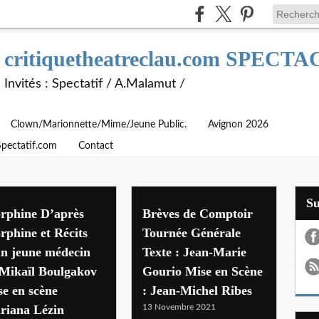
critiquetheatreclau.com SPEC
Invités : Spectatif / A.Malamut /
Clown/Marionnette/Mime/Jeune Public.
Avignon 2026
Spectatif.com
Contact
S
rphine D’après
Brèves de Comptoir
phine et Récits
Tournée Générale
un jeune médecin
Texte : Jean-Marie
 Mikaïl Boulgakov
Gourio Mise en Scène
e en scène
: Jean-Michel Ribes
riana Lézin
13 Novembre 2021