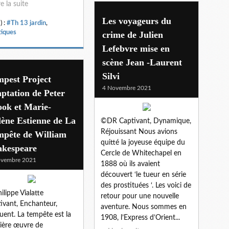
re la suite
Les voyageurs du
) :
#Th 13 jardin
,
tiques
crime de Julien
Lefebvre mise en
scène Jean -Laurent
Silvi
pest Project
4 Novembre 2021
ptation de Peter
ok et Marie-
lène Estienne de La
©DR Captivant, Dynamique,
Réjouissant Nous avions
pête de William
quitté la joyeuse équipe du
akespeare
Cercle de Whitechapel en
ovembre 2021
1888 où ils avaient
découvert ‘le tueur en série
des prostituées ‘. Les voici de
ilippe Vialatte
retour pour une nouvelle
ivant, Enchanteur,
aventure. Nous sommes en
uent. La tempête est la
1908, l’Express d’Orient...
ière œuvre de