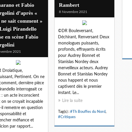
arano et Fabio
Rambert
golini d’après «
8 Novembre 2021
 ne sait comment »
Luigi Pirandello
©DR Bouleversant,
e en scène Fabio
Déchirant, Renversant Deux
monologues puissants,
golini
profonds, effrayants écrits
ovembre 2021
pour Audrey Bonnet et
Stanislas Nordey deux
merveilleux acteurs. Audrey
Drolatique,
Bonnet et Stanislas Nordey
uissant, Pertinent. On ne
nous happent et nous
 comment, dernière pièce
captivent dès le premier
irandello interrogeait ce
instant. Le...
t : un acte inconscient
Lire la suite
 on se croyait incapable
-il remettre en question
Tag(s) :
#Th Bouffes du Nord
,
esponsabilité et
#Critiques
encher méfiance et
icion par rapport...