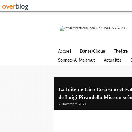
Accueil
Danse/Cirque
Théâtre
Sonnets A. Malamut
Actualités
La fuite de Ciro Cesarano et Fa
de Luigi Pirandello Mise en scè
7 Novembre 2021