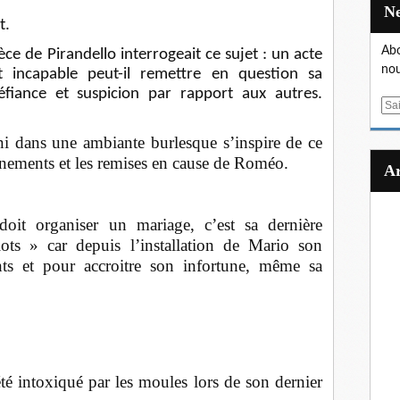
t.
Abo
ce de Pirandello interrogeait ce sujet : un acte
nou
t incapable peut-il remettre en question sa
éfiance et suspicion par rapport aux autres.
E
m
i dans une ambiante burlesque s’inspire de ce
a
onnements et les remises en cause de Roméo.
i
l
 doit organiser un mariage, c’est sa dernière
ots » car depuis l’installation de Mario son
ents et pour accroitre son infortune, même sa
té intoxiqué par les moules lors de son dernier