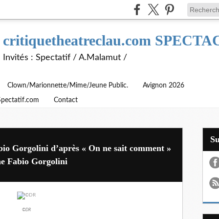
critiquetheatreclau.com SPEC
Invités : Spectatif / A.Malamut /
Clown/Marionnette/Mime/Jeune Public.
Avignon 2026
Spectatif.com
Contact
S
bio Gorgolini d’après « On ne sait comment »
ne Fabio Gorgolini
©DR