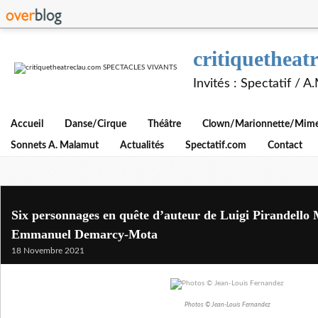
critiquethe
Invités : Spectatif / 
Accueil
Danse/Cirque
Théâtre
Clown/Marionnette/Mime/
Sonnets A. Malamut
Actualités
Spectatif.com
Contact
Six personnages en quête d’auteur de Luigi Pirandello 
Emmanuel Demarcy-Mota
18 Novembre 2021
Photos © Jean-Louis Fernandez