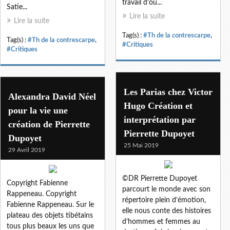
travail d’où...
Satie...
Lire la suite
Lire la suite
Tag(s) :
#Th de la contrescarpe
,
Tag(s) :
#Th de la contrescarpe
,
#Critiques
#Critiques
Les Parias chez Victor
Alexandra David Néel
Hugo Création et
pour la vie une
interprétation par
création de Pierrette
Pierrette Dupoyet
Dupoyet
25 Mai 2019
29 Avril 2019
©DR Pierrette Dupoyet
Copyright Fabienne
parcourt le monde avec son
Rappeneau. Copyright
répertoire plein d’émotion,
Fabienne Rappeneau. Sur le
elle nous conte des histoires
plateau des objets tibétains
d’hommes et femmes au
tous plus beaux les uns que