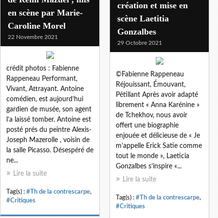
création et mise en
en scène par Marie-
scène Laetitia
Caroline Morel
Gonzalbes
22 Novembre 2021
29 Octobre 2021
crédit photos : Fabienne
©Fabienne Rappeneau
Rappeneau Performant,
Réjouissant, Émouvant,
Vivant, Attrayant. Antoine
Pétillant Après avoir adapté
comédien, est aujourd’hui
librement « Anna Karénine »
gardien de musée, son agent
de Tchekhov, nous avoir
l’a laissé tomber. Antoine est
offert une biographie
posté prés du peintre Alexis-
enjouée et délicieuse de « Je
Joseph Mazerolle , voisin de
m’appelle Erick Satie comme
la salle Picasso. Désespéré de
tout le monde », Laeticia
ne...
Gonzalbes s’inspire «...
Lire la suite
Lire la suite
Tag(s) :
#Th de la contrescarpe
,
Tag(s) :
#Th de la contrescarpe
,
#Critiques
#Critiques