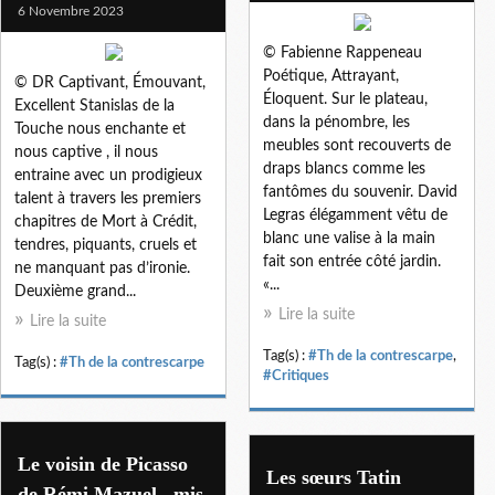
6 Novembre 2023
© Fabienne Rappeneau
Poétique, Attrayant,
© DR Captivant, Émouvant,
Éloquent. Sur le plateau,
Excellent Stanislas de la
dans la pénombre, les
Touche nous enchante et
meubles sont recouverts de
nous captive , il nous
draps blancs comme les
entraine avec un prodigieux
fantômes du souvenir. David
talent à travers les premiers
Legras élégamment vêtu de
chapitres de Mort à Crédit,
blanc une valise à la main
tendres, piquants, cruels et
fait son entrée côté jardin.
ne manquant pas d’ironie.
«...
Deuxième grand...
Lire la suite
Lire la suite
Tag(s) :
#Th de la contrescarpe
,
Tag(s) :
#Th de la contrescarpe
#Critiques
Le voisin de Picasso
Les sœurs Tatin
de Rémi Mazuel , mis