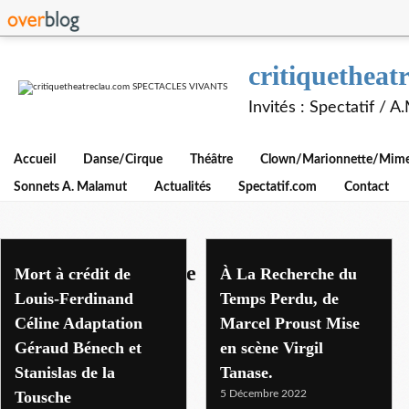
critiquethe
Invités : Spectatif / 
Accueil
Danse/Cirque
Théâtre
Clown/Marionnette/Mime/
Sonnets A. Malamut
Actualités
Spectatif.com
Contact
th de la contrescarpe
Mort à crédit de
À La Recherche du
Louis-Ferdinand
Temps Perdu, de
Céline Adaptation
Marcel Proust Mise
Géraud Bénech et
en scène Virgil
Stanislas de la
Tanase.
Tousche
5 Décembre 2022