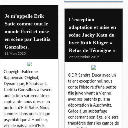
Je m’appelle Erik
L’exception
Satie comme tout le
adaptation et mise en
monde Écrit et mise
scène Jacky Katu du
en scène par Laetitia
livre Ruth Klûger «
Gonzalbes.
Refus de Témoigne »
11 Mars 2020
29 Septembre 2019
Copyright Fabienne
©DR Sandra Duca avec un
Rappeneau Original,
talent exceptionnel, nous
Dynamique, Réjouissant.
conte l’histoire d’une petite
Laetitia Gonzalbes à travers
fille juive vivant à Vienne
une fiction surprenante et
avec ses parents puis sa
captivante nous dresse un
déportation à Auschwitz.
portrait d’Erik Satie. Nous
Grâce à un subterfuge
sommes dans une clinique
concernant son âge, elle sera
psychiatrique à Honfleur,
transférée dans les camps de
ville de naissance d’Erik