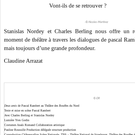
Vont-ils de se retrouver ?
-©-Nicolas-Martinez
Stanislas Nordey et Charles Berling nous offre un r
moment de théâtre à travers les dialogues de pascal Ram
mais toujours d’une grande profondeur.
Claudine Arrazat
©-DR
Deux amis
de Pascal Rambert au Théâtre des Bouffes du Nord
Texte et mise en scène Pascal Rambert
Avec Charles Berling et Stanislas Nordey
Lumière Yves Godin
Costumes Anaïs Romand Collaboration artistique
Pauline Roussille Production déléguée structure production
Coproduction Châteauvallon Scène Nationale, TNS – Théâtre National de Strasbourg, Théâtre des Bouffes 