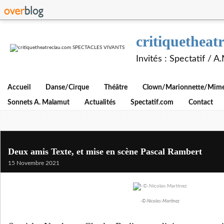
critiquethe
Invités : Spectatif / 
Accueil
Danse/Cirque
Théâtre
Clown/Marionnette/Mime/
Sonnets A. Malamut
Actualités
Spectatif.com
Contact
Deux amis Texte, et mise en scène Pascal Rambert
15 Novembre 2021
-©-Nicolas-Martinez