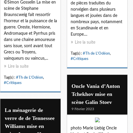
©Simon Gosselin La mise en
de pièces traduites du
scène de Stephane
norvégien dans plusieurs
Braunscweig fait ressortir
langues et jouées dans de
l’horreur et la puissance de la
nombreux pays, notamment
guerre. Oreste, Hermione,
en Scandinavie et en
Andromaque et Pyrrhus pris
Europe....
dans une chaine amoureuse
Lire la suite
sans issue, sont avant tout
Grecs ou Troyens,
Tag(s) :
#Th de L'Odéon
,
vainqueurs ou vaincus,...
#Critiques
Lire la suite
Tag(s) :
#Th de L'Odéon
,
#Critiques
Oncle Vania d’Anton
Tchekhov mise en
scène Galin Stoev
La ménagerie de
9 Février 2023
verre de de Tennessee
Williams mise en
photo Marie Liebig Oncle