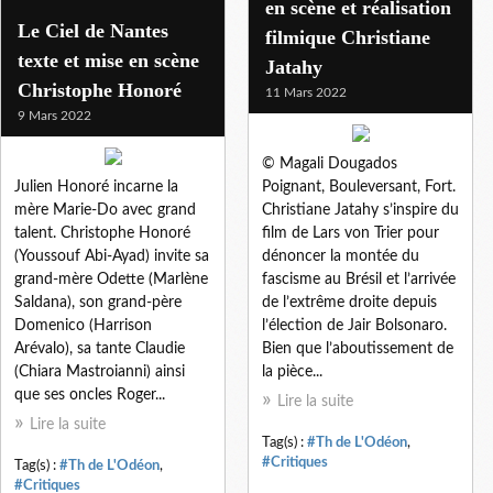
en scène et réalisation
Le Ciel de Nantes
filmique Christiane
texte et mise en scène
Jatahy
Christophe Honoré
11 Mars 2022
9 Mars 2022
© Magali Dougados
Julien Honoré incarne la
Poignant, Bouleversant, Fort.
mère Marie-Do avec grand
Christiane Jatahy s’inspire du
talent. Christophe Honoré
film de Lars von Trier pour
(Youssouf Abi-Ayad) invite sa
dénoncer la montée du
grand-mère Odette (Marlène
fascisme au Brésil et l’arrivée
Saldana), son grand-père
de l’extrême droite depuis
Domenico (Harrison
l’élection de Jair Bolsonaro.
Arévalo), sa tante Claudie
Bien que l’aboutissement de
(Chiara Mastroianni) ainsi
la pièce...
que ses oncles Roger...
Lire la suite
Lire la suite
Tag(s) :
#Th de L'Odéon
,
#Critiques
Tag(s) :
#Th de L'Odéon
,
#Critiques