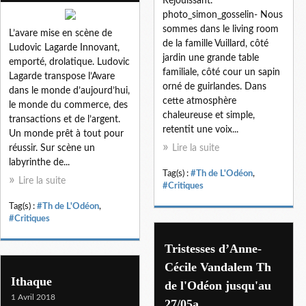
Réjouissant.
photo_simon_gosselin- Nous
sommes dans le living room
L’avare mise en scène de
de la famille Vuillard, côté
Ludovic Lagarde Innovant,
jardin une grande table
emporté, drolatique. Ludovic
familiale, côté cour un sapin
Lagarde transpose l’Avare
orné de guirlandes. Dans
dans le monde d’aujourd’hui,
cette atmosphère
le monde du commerce, des
chaleureuse et simple,
transactions et de l’argent.
retentit une voix...
Un monde prêt à tout pour
réussir. Sur scène un
Lire la suite
labyrinthe de...
Tag(s) :
#Th de L'Odéon
,
Lire la suite
#Critiques
Tag(s) :
#Th de L'Odéon
,
#Critiques
Tristesses d’Anne-
Cécile Vandalem Th
Ithaque
de l'Odéon jusqu'au
1 Avril 2018
27/05a