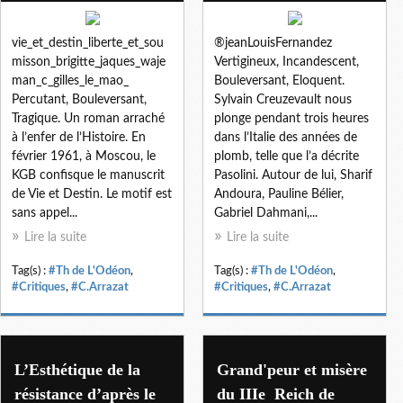
vie_et_destin_liberte_et_sou
®jeanLouisFernandez
misson_brigitte_jaques_waje
Vertigineux, Incandescent,
man_c_gilles_le_mao_
Bouleversant, Eloquent.
Percutant, Bouleversant,
Sylvain Creuzevault nous
Tragique. Un roman arraché
plonge pendant trois heures
à l’enfer de l’Histoire. En
dans l’Italie des années de
février 1961, à Moscou, le
plomb, telle que l’a décrite
KGB confisque le manuscrit
Pasolini. Autour de lui, Sharif
de Vie et Destin. Le motif est
Andoura, Pauline Bélier,
sans appel...
Gabriel Dahmani,...
Lire la suite
Lire la suite
Tag(s) :
#Th de L'Odéon
,
Tag(s) :
#Th de L'Odéon
,
#Critiques
,
#C.Arrazat
#Critiques
,
#C.Arrazat
L’Esthétique de la
Grand'peur et misère
résistance d’après le
du IIIe ​​​​​​​ Reich de