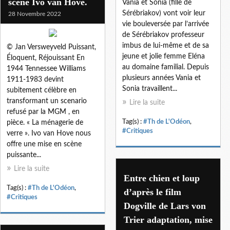
scène Ivo van Hove.
Vania et Sonia (fille de
Sérébriakov) vont voir leur
28 Novembre 2022
vie bouleversée par l’arrivée
de Sérébriakov professeur
imbus de lui-même et de sa
© Jan Versweyveld Puissant,
jeune et jolie femme Eléna
Éloquent, Réjouissant En
au domaine familial. Depuis
1944 Tennessee Williams
plusieurs années Vania et
1911-1983 devint
Sonia travaillent...
subitement célèbre en
transformant un scenario
Lire la suite
refusé par la MGM , en
Tag(s) :
#Th de L'Odéon
,
pièce. « La ménagerie de
#Critiques
verre ». Ivo van Hove nous
offre une mise en scène
puissante...
Lire la suite
Entre chien et loup
Tag(s) :
#Th de L'Odéon
,
d’après le film
#Critiques
Dogville de Lars von
Trier adaptation, mise