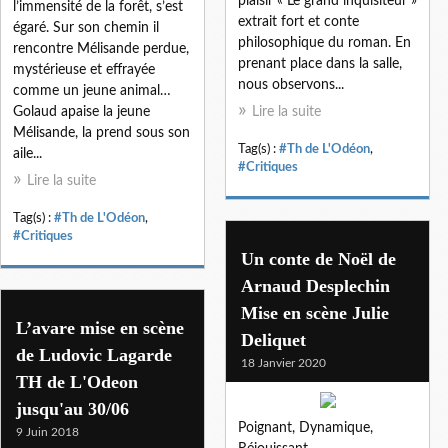
plaisir « Le grand inquisiteur »
l’immensité de la forêt, s’est
extrait fort et conte
égaré. Sur son chemin il
philosophique du roman. En
rencontre Mélisande perdue,
prenant place dans la salle,
mystérieuse et effrayée
nous observons...
comme un jeune animal…
Golaud apaise la jeune
Lire la suite
Mélisande, la prend sous son
Tag(s) :
#Th de L'Odéon
,
aile...
#Critiques
Lire la suite
Tag(s) :
#Th de L'Odéon
,
#Critiques
Un conte de Noël de
Arnaud Desplechin
Mise en scène Julie
L’avare mise en scène
Deliquet
de Ludovic Lagarde
18 Janvier 2020
TH de L'Odeon
jusqu'au 30/06
Poignant, Dynamique,
9 Juin 2018