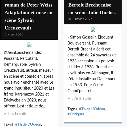
roman de Peter Weiss
Bertolt Brecht mise
Adaptation et mise en
en scène Julie Duclos.
scène Sylvain
18 Janvier 2025
Creuzevault
3 Mars 2025
- Simon Gosselin Eloquent,
Bouleversant, Puissant.
Bertolt Brecht a écrit cet
©JeanLouisFernandez
ensemble de 24 saynètes de
Puissant, Percutant,
1933 accession au pouvoir
Remarquable. Sylvain
d’Hitler à 1938. Brecht ne
Creuzevault, auteur, metteur
vivait plus en Allemagne, il
en scène et comédien, après
s'était installé au Danemark
nous avoir enchanté avec Le
en 1933. Pour écrire
grand inquisiteur 2020 et Les
Grand'peur et...
frères Karamazov 2021 et
Lire la suite
Edelweiss en 2023, nous
offrent L’esthétique de...
Tag(s) :
#Th de L'Odéon
,
Lire la suite
#Critiques
Tag(s) :
#Th de L'Odéon
,