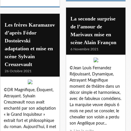
La seconde surprise
Les frères Karamazov
de l’amour de
d’après Fédor
Marivaux mise en
Dostoïevski
scène Alain Françon
adaptation et mise en
6 Novembre 2021
scène Sylvain
Creuzevault
©Jean Louis Fernandez
26 Octobre 2021
Réjouissant, Dynamique,
Attrayant Magnifique
moment de théâtre dans un
©DR Magnifique, Éloquent,
décor simple et harmonieux,
Attrayant. Sylvain
avec de fabuleux comédiens.
Creuzevault nous avait
La marquise veuve depuis 6
enchanté par son adaptation
mois ne peut se consoler, le
« le Grand Inquisiteur »
chevalier son voisin a perdu
extrait fort et philosophique
son Angélique pour...
du roman. Aujourd’hui, il met