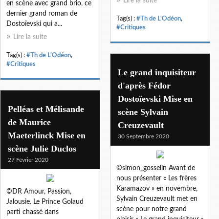
Lire la suite
en scène avec grand brio, ce
dernier grand roman de
Tag(s) :
#Th de L'Odéon
,
Dostoïevski qui a...
#Critiques
Lire la suite
Tag(s) :
#Th de L'Odéon
,
#Critiques
Le grand inquisiteur
d'après Fédor
Dostoïevski Mise en
Pelléas et Mélisande
scène Sylvain
de Maurice
Creuzevault
Maeterlinck Mise en
30 Septembre 2020
scène Julie Duclos
27 Février 2020
©simon_gosselin Avant de
nous présenter « Les frères
Karamazov » en novembre,
©DR Amour, Passion,
Sylvain Creuzevault met en
Jalousie. Le Prince Golaud
scène pour notre grand
parti chassé dans