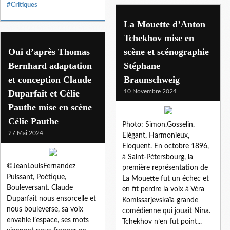
#Critiques
La Mouette d’Anton
Tchekhov mise en
Oui d’après Thomas
scène et scénographie
Bernhard adaptation
Stéphane
et conception Claude
Braunschweig
Duparfait et Célie
10 Novembre 2024
Pauthe mise en scène
Célie Pauthe
Photo: Simon.Gosselin.
27 Mai 2024
Elégant, Harmonieux,
Eloquent. En octobre 1896,
à Saint-Pétersbourg, la
©JeanLouisFernandez
première représentation de
Puissant, Poétique,
La Mouette fut un échec et
Bouleversant. Claude
en fit perdre la voix à Véra
Duparfait nous ensorcelle et
Komissarjevskaïa grande
nous bouleverse, sa voix
comédienne qui jouait Nina.
envahie l’espace, ses mots
Tchekhov n’en fut point...