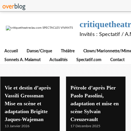
critiquethe
Invités : Spectatif / 
Accueil
Danse/Cirque
Théâtre
Clown/Marionnette/Mime/
Sonnets A. Malamut
Actualités
Spectatif.com
Contact
th de l'odeon
Vie et destin d’après
Pétrole d’après Pier
Vassili Grossman
Paolo Pasolini,
Mise en scène et
adaptation et mise en
adaptation Brigitte
scène Sylvain
Jaques-Wajeman
Creuzevault
13 Janvier 2026
17 Décembre 2025