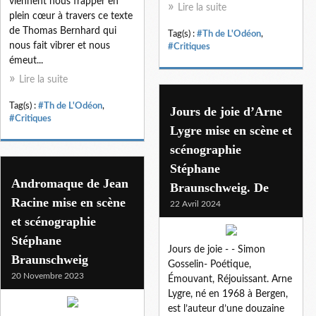
viennent nous frapper en
Lire la suite
plein cœur à travers ce texte
de Thomas Bernhard qui
Tag(s) :
#Th de L'Odéon
,
nous fait vibrer et nous
#Critiques
émeut...
Lire la suite
Tag(s) :
#Th de L'Odéon
,
Jours de joie d’Arne
#Critiques
Lygre mise en scène et
scénographie
Stéphane
Andromaque de Jean
Braunschweig. De
Racine mise en scène
22 Avril 2024
et scénographie
Stéphane
Jours de joie - - Simon
Braunschweig
Gosselin- Poétique,
20 Novembre 2023
Émouvant, Réjouissant. Arne
Lygre, né en 1968 à Bergen,
est l’auteur d’une douzaine