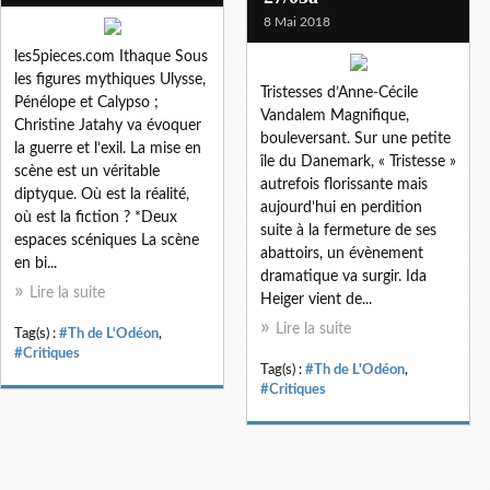
8 Mai 2018
les5pieces.com Ithaque Sous
les figures mythiques Ulysse,
Tristesses d’Anne-Cécile
Pénélope et Calypso ;
Vandalem Magnifique,
Christine Jatahy va évoquer
bouleversant. Sur une petite
la guerre et l’exil. La mise en
île du Danemark, « Tristesse »
scène est un véritable
autrefois florissante mais
diptyque. Où est la réalité,
aujourd’hui en perdition
où est la fiction ? *Deux
suite à la fermeture de ses
espaces scéniques La scène
abattoirs, un évènement
en bi...
dramatique va surgir. Ida
Lire la suite
Heiger vient de...
Lire la suite
Tag(s) :
#Th de L'Odéon
,
#Critiques
Tag(s) :
#Th de L'Odéon
,
#Critiques