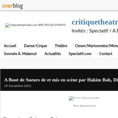
critiquethe
Invités : Spectatif / 
Accueil
Danse/Cirque
Théâtre
Clown/Marionnette/Mime/
Sonnets A. Malamut
Actualités
Spectatif.com
Contact
A Bout de Sueurs de et mis en scène par Hakim Bah, D
29 Novembre 2021
Photo Raphaël Kessler