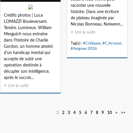
raconter une nouvelle
histoire. Dans une écriture
Crédits photos | Luca
de plateau imaginée par
LOMAZZI Bouleversant.
Nicolas Bonneau, Nolwenn...
Tendre. Lumineux. William
Lire la suite
Mesguich nous entraîne
dans l'histoire de Charlie
Tag(s) :
#Critiques
,
#C.Arrazat
,
Gordon, un homme atteint
#Avignon 2026
d'un handicap mental qui
accepte de subir une
opération destinée à
décupler son intelligence,
après le succès...
Lire la suite
2
3
1
2
3
4
5
6
7
8
9
10
>
>>
0
0