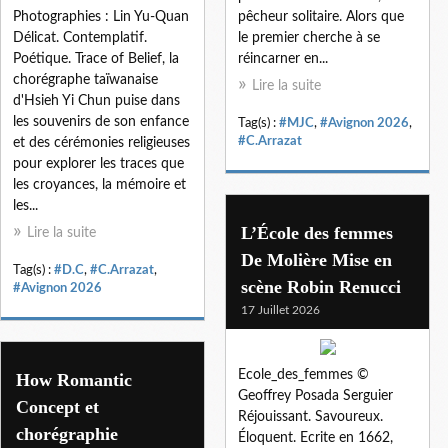
Photographies : Lin Yu-Quan
pêcheur solitaire. Alors que
Délicat. Contemplatif.
le premier cherche à se
Poétique. Trace of Belief, la
réincarner en...
chorégraphe taïwanaise
Lire la suite
d'Hsieh Yi Chun puise dans
les souvenirs de son enfance
Tag(s) :
#MJC
,
#Avignon 2026
,
#C.Arrazat
et des cérémonies religieuses
pour explorer les traces que
les croyances, la mémoire et
les...
L’École des femmes
Lire la suite
De Molière Mise en
Tag(s) :
#D.C
,
#C.Arrazat
,
scène Robin Renucci
#Avignon 2026
17 Juillet 2026
Ecole_des_femmes ©
How Romantic
Geoffrey Posada Serguier
Concept et
Réjouissant. Savoureux.
chorégraphie
Éloquent. Ecrite en 1662,