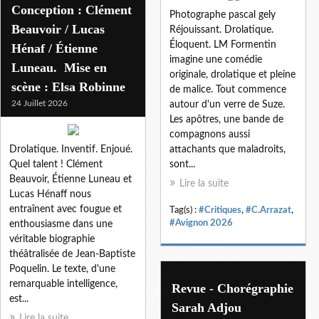
Conception : Clément
Photographe pascal gely
Beauvoir / Lucas
Réjouissant. Drolatique.
Éloquent. LM Formentin
Hénaf / Étienne
imagine une comédie
Luneau. Mise en
originale, drolatique et pleine
scène : Elsa Robinne
de malice. Tout commence
24 Juillet 2026
autour d'un verre de Suze.
Les apôtres, une bande de
compagnons aussi
Drolatique. Inventif. Enjoué.
attachants que maladroits,
Quel talent ! Clément
sont...
Beauvoir, Étienne Luneau et
Lire la suite
Lucas Hénaff nous
entraînent avec fougue et
Tag(s) :
#Critiques
,
#C.Arrazat
,
#Avignon 2026
enthousiasme dans une
véritable biographie
théâtralisée de Jean-Baptiste
Poquelin. Le texte, d'une
remarquable intelligence,
Revue - Chorégraphie
est...
Sarah Adjou
Lire la suite