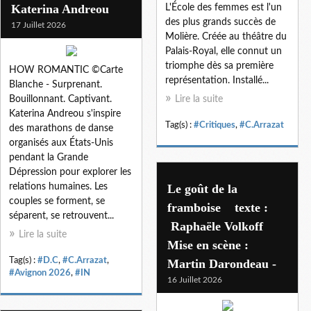
Katerina Andreou
L'École des femmes est l'un
des plus grands succès de
17 Juillet 2026
Molière. Créée au théâtre du
Palais-Royal, elle connut un
triomphe dès sa première
HOW ROMANTIC ©Carte
représentation. Installé...
Blanche - Surprenant.
Bouillonnant. Captivant.
Lire la suite
Katerina Andreou s'inspire
Tag(s) :
#Critiques
,
#C.Arrazat
des marathons de danse
organisés aux États-Unis
pendant la Grande
Dépression pour explorer les
relations humaines. Les
Le goût de la
couples se forment, se
framboise texte :
séparent, se retrouvent...
Raphaële Volkoff
Lire la suite
Mise en scène :
Tag(s) :
#D.C
,
#C.Arrazat
,
Martin Darondeau -
#Avignon 2026
,
#IN
16 Juillet 2026