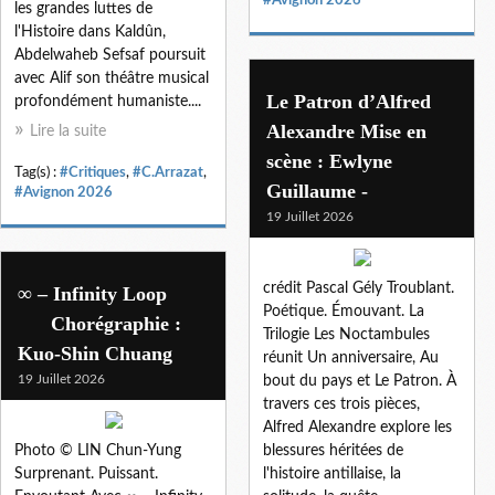
les grandes luttes de
l'Histoire dans Kaldûn,
Abdelwaheb Sefsaf poursuit
avec Alif son théâtre musical
Le Patron d’Alfred
profondément humaniste....
Alexandre Mise en
Lire la suite
scène : Ewlyne
Tag(s) :
#Critiques
,
#C.Arrazat
,
Guillaume -
#Avignon 2026
19 Juillet 2026
crédit Pascal Gély Troublant.
∞ ‒ Infinity Loop
Poétique. Émouvant. La
Chorégraphie :
Trilogie Les Noctambules
Kuo-Shin Chuang
réunit Un anniversaire, Au
19 Juillet 2026
bout du pays et Le Patron. À
travers ces trois pièces,
Alfred Alexandre explore les
Photo © LIN Chun-Yung
blessures héritées de
Surprenant. Puissant.
l'histoire antillaise, la