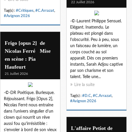
22 Juillet 2026
Tag(s) :
#Critiques
,
#C.Arrazat
,
#Avignon 2026
-©-Laurent Philippe Sensuel.
Elégant. Inattendu. Le
plateau est plongé dans
l'obscurité. Peu à peu, sous
Frigo [opus 2] de
un faisceau de lumière, un
Nicolas Ferré Mise
corps couché au sol
en scène : Pia
apparaît. Dès ces premiers
instants, Sarah Adjou captive
Haufeurt
par son charisme et son
21 Juillet 2026
talent. Telle une...
Lire la suite
-©-DR Poétique. Burlesque.
Tag(s) :
#D.C
,
#C.Arrazat
,
Réjouissant. Frigo [Opus 2],
#Avignon 2026
Nicolas Ferré nous entraîne
dans l'univers singulier d'un
clown qui nourrit un rêve
aussi fou qu'irrésistible :
L'affaire Petiot de
s'envoler à bord de son vieux