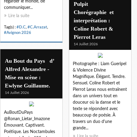
regarder le monde, de
Pulpit
communiquer...
Chorégraphie et
Lire la suite
interprétation :
Tag(s) :
#D.C
,
#C.Arrazat
,
Coline Robert &
#Avignon 2026
Pierrot Leras
14 Juillet 2026
Au Bout du Pays d’
Photographe : Liam Gueripel
Alfred Alexandre -
& Violence Divine
Mise en scène :
Magnifique. Élégant. Tendre.
Sensuel. Coline Robert et
Ewlyne Guillaume.
Pierrot Leras nous entraînent
14 Juillet 2026
dans un univers tout en
douceur où la danse et le
texte se répondent avec
AuBoutDuPays
beaucoup de poésie. À
@Ronan_Lietar_Imazone
travers un duo d'une
Émouvant. Captivant.
grande...
Poétique. Les Noctambules
Lire la suite