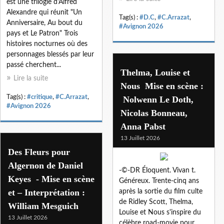
est une trilogie d'Alfred
Alexandre qui réunit "Un
Tag(s) :
#D.C
,
#C.Arrazat
,
Anniversaire, Au bout du
#Avignon 2026
pays et Le Patron" Trois
histoires nocturnes où des
personnages blessés par leur
passé cherchent...
Thelma, Louise et
Lire la suite
Nous Mise en scène :
Tag(s) :
#critique
,
#C.Arrazat
,
Nolwenn Le Doth,
#Avignon 2026
Nicolas Bonneau,
Anna Pabst
13 Juillet 2026
Des Fleurs pour
Algernon de Daniel
-©-DR Éloquent. Vivan t.
Keyes - Mise en scène
Généreux. Trente-cinq ans
et – Interprétation :
après la sortie du film culte
de Ridley Scott, Thelma,
William Mesguich
Louise et Nous s'inspire du
13 Juillet 2026
célèbre road-movie pour