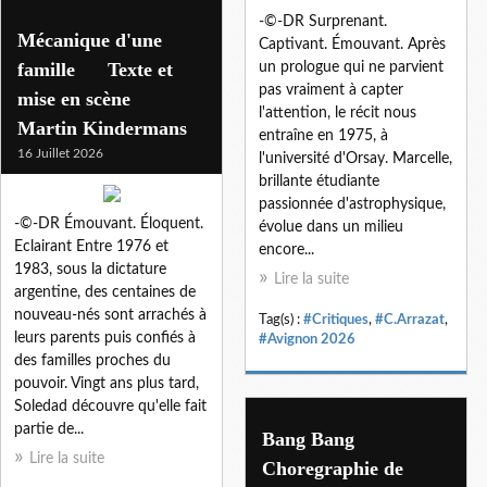
-©-DR Surprenant.
Mécanique d'une
Captivant. Émouvant. Après
famille Texte et
un prologue qui ne parvient
pas vraiment à capter
mise en scène
l'attention, le récit nous
Martin Kindermans
entraîne en 1975, à
16 Juillet 2026
l'université d'Orsay. Marcelle,
brillante étudiante
passionnée d'astrophysique,
-©-DR Émouvant. Éloquent.
évolue dans un milieu
Eclairant Entre 1976 et
encore...
1983, sous la dictature
Lire la suite
argentine, des centaines de
nouveau-nés sont arrachés à
Tag(s) :
#Critiques
,
#C.Arrazat
,
leurs parents puis confiés à
#Avignon 2026
des familles proches du
pouvoir. Vingt ans plus tard,
Soledad découvre qu'elle fait
partie de...
Bang Bang
Lire la suite
Choregraphie de