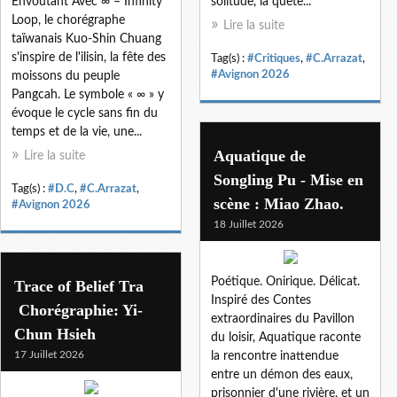
Envoutant Avec ∞ – Infinity
solitude, la quête...
Loop, le chorégraphe
Lire la suite
taïwanais Kuo-Shin Chuang
s'inspire de l'ilisin, la fête des
Tag(s) :
#Critiques
,
#C.Arrazat
,
#Avignon 2026
moissons du peuple
Pangcah. Le symbole « ∞ » y
évoque le cycle sans fin du
temps et de la vie, une...
Aquatique de
Lire la suite
Songling Pu - Mise en
Tag(s) :
#D.C
,
#C.Arrazat
,
scène : Miao Zhao.
#Avignon 2026
18 Juillet 2026
Poétique. Onirique. Délicat.
Trace of Belief Tra
Inspiré des Contes
Chorégraphie: Yi-
extraordinaires du Pavillon
Chun Hsieh
du loisir, Aquatique raconte
17 Juillet 2026
la rencontre inattendue
entre un démon des eaux,
prisonnier d'une rivière, et un