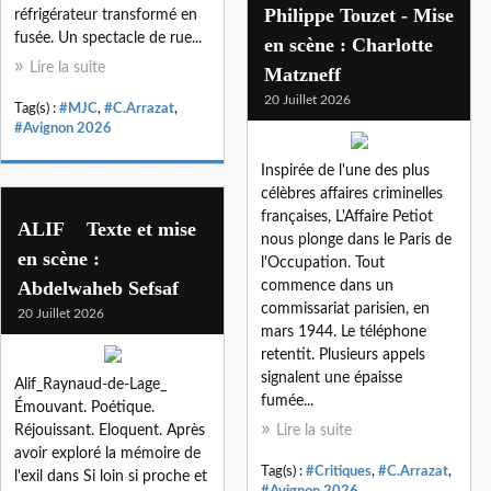
Philippe Touzet - Mise
réfrigérateur transformé en
fusée. Un spectacle de rue...
en scène : Charlotte
Lire la suite
Matzneff
20 Juillet 2026
Tag(s) :
#MJC
,
#C.Arrazat
,
#Avignon 2026
Inspirée de l'une des plus
célèbres affaires criminelles
françaises, L'Affaire Petiot
ALIF Texte et mise
nous plonge dans le Paris de
en scène :
l'Occupation. Tout
Abdelwaheb Sefsaf
commence dans un
commissariat parisien, en
20 Juillet 2026
mars 1944. Le téléphone
retentit. Plusieurs appels
signalent une épaisse
Alif_Raynaud-de-Lage_
fumée...
Émouvant. Poétique.
Réjouissant. Eloquent. Après
Lire la suite
avoir exploré la mémoire de
Tag(s) :
#Critiques
,
#C.Arrazat
,
l'exil dans Si loin si proche et
#Avignon 2026