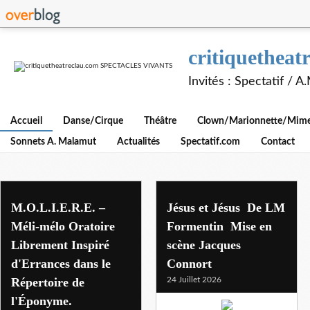
critiquethe
Invités : Spectatif / 
Accueil
Danse/Cirque
Théâtre
Clown/Marionnette/Mime/
Sonnets A. Malamut
Actualités
Spectatif.com
Contact
M.O.L.I.E.R.E. –
Jésus et Jésus De LM
Méli-mélo Oratoire
Formentin Mise en
Librement Inspiré
scène Jacques
d'Errances dans le
Connort
Répertoire de
24 Juillet 2026
l'Éponyme.