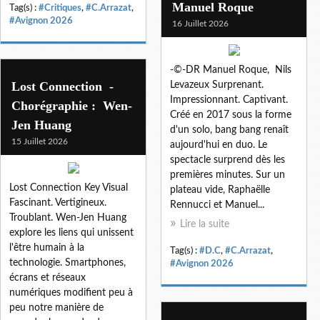
Manuel Roque
Tag(s) :
#Critiques
,
#C.Arrazat
,
#Avignon 2026
16 Juillet 2026
-©-DR Manuel Roque, Nils
Lost Connection -
Levazeux Surprenant.
Impressionnant. Captivant.
Chorégraphie : Wen-
Créé en 2017 sous la forme
Jen Huang
d'un solo, bang bang renaît
15 Juillet 2026
aujourd'hui en duo. Le
spectacle surprend dès les
premières minutes. Sur un
Lost Connection Key Visual
plateau vide, Raphaëlle
Fascinant. Vertigineux.
Rennucci et Manuel...
Troublant. Wen-Jen Huang
Lire la suite
explore les liens qui unissent
l'être humain à la
Tag(s) :
#D.C
,
#C.Arrazat
,
technologie. Smartphones,
#Avignon 2026
écrans et réseaux
numériques modifient peu à
peu notre manière de