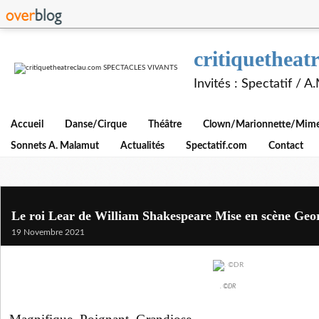
critiquethe
Invités : Spectatif / 
Accueil
Danse/Cirque
Théâtre
Clown/Marionnette/Mime/
Sonnets A. Malamut
Actualités
Spectatif.com
Contact
Le roi Lear de William Shakespeare Mise en scène Ge
19 Novembre 2021
. ©DR