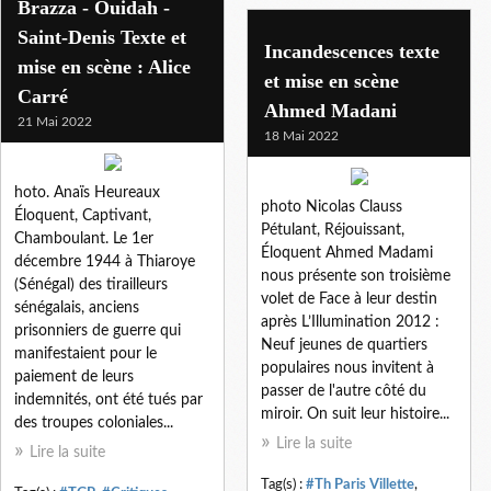
Brazza - Ouidah -
Saint-Denis Texte et
Incandescences texte
mise en scène : Alice
et mise en scène
Carré
Ahmed Madani
21 Mai 2022
18 Mai 2022
hoto. Anaïs Heureaux
photo Nicolas Clauss
Éloquent, Captivant,
Pétulant, Réjouissant,
Chamboulant. Le 1er
Éloquent Ahmed Madami
décembre 1944 à Thiaroye
nous présente son troisième
(Sénégal) des tirailleurs
volet de Face à leur destin
sénégalais, anciens
après L’Illumination 2012 :
prisonniers de guerre qui
Neuf jeunes de quartiers
manifestaient pour le
populaires nous invitent à
paiement de leurs
passer de l'autre côté du
indemnités, ont été tués par
miroir. On suit leur histoire...
des troupes coloniales...
Lire la suite
Lire la suite
Tag(s) :
#Th Paris Villette
,