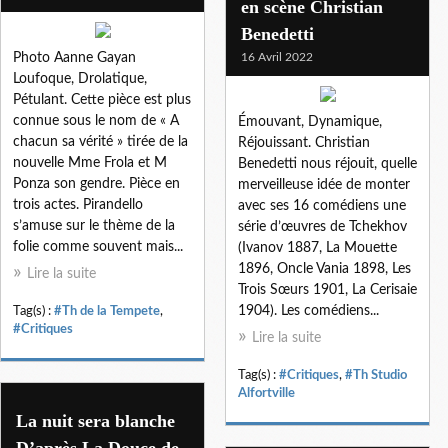
en scène Christian
Benedetti
Photo Aanne Gayan
16 Avril 2022
Loufoque, Drolatique,
Pétulant. Cette pièce est plus
connue sous le nom de « A
Émouvant, Dynamique,
chacun sa vérité » tirée de la
Réjouissant. Christian
nouvelle Mme Frola et M
Benedetti nous réjouit, quelle
Ponza son gendre. Pièce en
merveilleuse idée de monter
trois actes. Pirandello
avec ses 16 comédiens une
s’amuse sur le thème de la
série d’œuvres de Tchekhov
folie comme souvent mais...
(Ivanov 1887, La Mouette
1896, Oncle Vania 1898, Les
Lire la suite
Trois Sœurs 1901, La Cerisaie
1904). Les comédiens...
Tag(s) :
#Th de la Tempete
,
#Critiques
Lire la suite
Tag(s) :
#Critiques
,
#Th Studio
Alfortville
La nuit sera blanche
D’après La Douce de