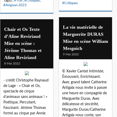
Tag(s) :
#TGP
,
#Critiques
,
#Critiques
#Avignon 2023
La vie matérielle de
Chair et Os Texte
Marguerite DURAS
d’Aline Reviriaud
Mise en scène William
Mise en scène :
Mesguich
Jérôme Thomas et
9 Mai 2022
Aline Reviriaud
8 Mai 2022
© Xavier Cantat Intimiste,
Émouvant, Enrichissant.
- crédit Christophe Raynaud
Avec grand talent Catherine
de Lage - « Chair et Os,
Artigala nous invite à passer
spectacle de cirque
une heure en compagnie de
d’animaux sans animaux ! »
Marguerite Duras. Avec
Poétique, Percutant,
délicatesse et sincérité,
Fascinant. Jérôme Thomas
Margurite Duras/Catherine
formé au cirque par Annie
Artigala nous conte, son