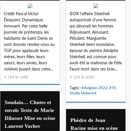
Crédit Pascal Victor
©DR l’affaire Steinheil
Éloquent, Dynamique,
autoportrait d’une femme
Innovant. Par cette belle
qui dévorait les hommes
journée de printemps, les
Réjouissant, Amusant,
habitants de Saint Denis se
Pétulant. Marguerite
sont donnés rendez-vous au
Steinheil demi mondaine,
TGP pour applaudir leurs
épouse du peintre Adolphe
mères, leurs filles, leurs
Steinheil, est connue pour
sœurs, leurs amies, leurs
avoir été la maitresse de Félix
voisines jouant dans cette...
Faure mort dans ses bras...
Lire la suite
Lire la suite
Tag(s) :
#Avignon 2022
,
#Th
Studio Hebertot
Soudain… Chutes et
envols Texte de Marie
Dilasser Mise en scène
Phèdre de Jean
Laurent Vacher
Racine mise en scène