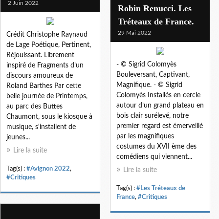
2 Juin 2022
Robin Renucci. Les
Tréteaux de France.
29 Mai 2022
Crédit Christophe Raynaud
de Lage Poétique, Pertinent,
Réjouissant. Librement
- © Sigrid Colomyès
inspiré de Fragments d’un
Bouleversant, Captivant,
discours amoureux de
Magnifique. - © Sigrid
Roland Barthes Par cette
Colomyès Installés en cercle
belle journée de Printemps,
autour d’un grand plateau en
au parc des Buttes
bois clair surélevé, notre
Chaumont, sous le kiosque à
premier regard est émerveillé
musique, s'installent de
par les magnifiques
jeunes...
costumes du XVII ème des
Lire la suite
comédiens qui viennent...
Tag(s) :
#Avignon 2022
,
Lire la suite
#Critiques
Tag(s) :
#Les Tréteaux de
France
,
#Critiques