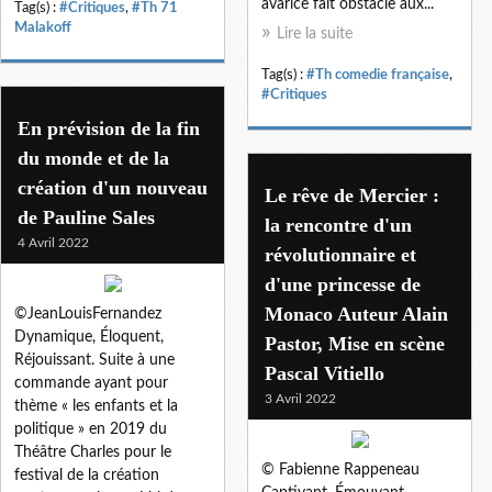
avarice fait obstacle aux...
Tag(s) :
#Critiques
,
#Th 71
Malakoff
Lire la suite
Tag(s) :
#Th comedie française
,
#Critiques
En prévision de la fin
du monde et de la
création d'un nouveau
Le rêve de Mercier :
de Pauline Sales
la rencontre d'un
4 Avril 2022
révolutionnaire et
d'une princesse de
Monaco Auteur Alain
©JeanLouisFernandez
Dynamique, Éloquent,
Pastor, Mise en scène
Réjouissant. Suite à une
Pascal Vitiello
commande ayant pour
3 Avril 2022
thème « les enfants et la
politique » en 2019 du
Théâtre Charles pour le
© Fabienne Rappeneau
festival de la création