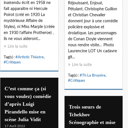
inattendu écrit en 1958 ne
Réjouissant, Enjoué,
fait apparaitre ni Hercule
Pétulant. Christophe Guillon
Poirot (créé en 1920 La
et Christian Chevalier
mystérieuse Affaire de
donnent jour à une comédie
Styles), ni Miss Marple (créée
policière explosive et
en 1930 l’affaire Protheroe) ,
drolatique. Les personnages
ils ne vous aideront...
de Conan Doyle viennent
nous rendre visite… Photo
Lire la suite
Laurencine LOT Un cadavre
git...
Tag(s) :
#Artistic Théatre
,
#Critiques
Lire la suite
Tag(s) :
#Th La Bruyére
,
#Critiques
C’est comme ça (si
vous voulez) comédie
d’après Luigi
Trois sœurs de
Pirandello mise en
Tchekhov
scène Julia Vidit
Scénographie et mise
17 Avril 2022