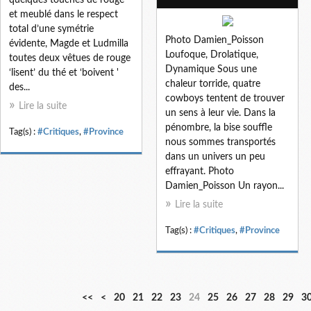
et meublé dans le respect
total d’une symétrie
Photo Damien_Poisson
évidente, Magde et Ludmilla
Loufoque, Drolatique,
toutes deux vêtues de rouge
Dynamique Sous une
‘lisent’ du thé et ‘boivent '
chaleur torride, quatre
des...
cowboys tentent de trouver
Lire la suite
un sens à leur vie. Dans la
pénombre, la bise souffle
Tag(s) :
#Critiques
,
#Province
nous sommes transportés
dans un univers un peu
effrayant. Photo
Damien_Poisson Un rayon...
Lire la suite
Tag(s) :
#Critiques
,
#Province
1
<<
<
20
21
22
23
24
25
26
27
28
29
3