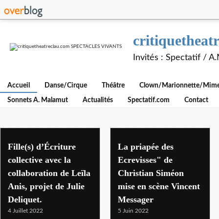
critiquethe
Invités : Spectatif / 
Accueil
Danse/Cirque
Théâtre
Clown/Marionnette/Mime/
Sonnets A. Malamut
Actualités
Spectatif.com
Contact
Fille(s) d’Écriture
La priapée des
collective avec la
Ecrevisses" de
collaboration de Leïla
Christian Siméon
Anis, projet de Julie
mise en scène Vincent
Deliquet.
Messager
4 Juillet 2022
5 Juin 2022