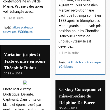
Captivant, Émouvant,
contemporaine en Val de
Attrayant. Louis Sébastien
Marne. Pauline Sales après
Mercier révolutionnaire
voir échangée avec...
pacifique fut emprisonné en
Lire la suite
1993 après le triomphe des
Montagnards pour avoir pris
Tag(s) :
#Les plateaux
position pour les Girondins.
sauvages
,
#Critiques
Françoise-Thérèse de
Choiseul-Stainville est
devenue...
Lire la suite
Variation (copies !)
Texte et mise en scène
Tag(s) :
#Th de la contrescarpe
,
Théophile Dubus
#Critiques
30 Mars 2022
Coxboy Conception et
Photo Marie Petry
Drolatique, Déjanté,
mise-en-scène de
Captivant. Dans un salon
Delphine De Baere
blanc et épuré, relevé par
30 Mars 2022
quelques touches de rouge