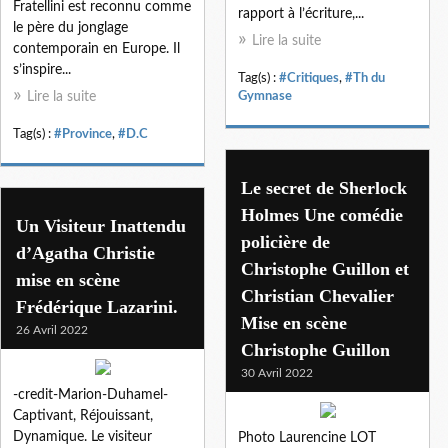
Fratellini est reconnu comme
rapport à l’écriture,...
le père du jonglage
Lire la suite
contemporain en Europe. Il
s’inspire...
Tag(s) :
#Critiques
,
#Th du
Lire la suite
Gymnase
Tag(s) :
#Province
,
#D.C
Le secret de Sherlock
Holmes Une comédie
Un Visiteur Inattendu
policière de
d’Agatha Christie
Christophe Guillon et
mise en scène
Christian Chevalier
Frédérique Lazarini.
Mise en scène
26 Avril 2022
Christophe Guillon
30 Avril 2022
-credit-Marion-Duhamel-
Captivant, Réjouissant,
Dynamique. Le visiteur
Photo Laurencine LOT