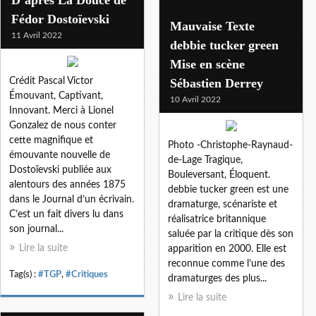
Fédor Dostoïevski
Mauvaise Texte
11 Avril 2022
debbie tucker green
Mise en scène
Crédit Pascal Victor
Sébastien Derrey
Émouvant, Captivant,
10 Avril 2022
Innovant. Merci à Lionel
Gonzalez de nous conter
cette magnifique et
Photo -Christophe-Raynaud-
émouvante nouvelle de
de-Lage Tragique,
Dostoïevski publiée aux
Bouleversant, Éloquent.
alentours des années 1875
debbie tucker green est une
dans le Journal d’un écrivain.
dramaturge, scénariste et
C’est un fait divers lu dans
réalisatrice britannique
son journal...
saluée par la critique dès son
Lire la suite
apparition en 2000. Elle est
reconnue comme l’une des
Tag(s) :
#TGP
,
#Critiques
dramaturges des plus...
Lire la suite