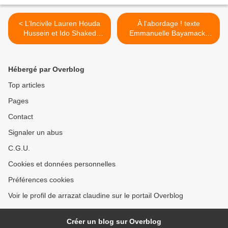
< L’Incivile Lauren Houda
À l'abordage ! texte
Hussein et Ido Shaked
Emmanuelle Bayamack-
Théâtre Majâz
Tam d’après Le Triomphe
de l’amour de Marivaux
mise en scène Clément
Hébergé par Overblog
Poirée >
Top articles
Pages
Contact
Signaler un abus
C.G.U.
Cookies et données personnelles
Préférences cookies
Voir le profil de arrazat claudine sur le portail Overblog
Créer un blog sur Overblog