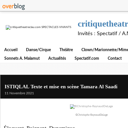
critiquethe
Invités : Spectatif / 
Accueil
Danse/Cirque
Théâtre
Clown/Marionnette/Mime/
Sonnets A. Malamut
Actualités
Spectatif.com
Contact
ISTIQLAL Texte et mise en scène Tamara Al Saadi
11 Novembre 2021
©Christophe-RaynaudDeLage