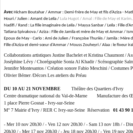
Avec
Hicham Boutahar / Ammar : Demi-frère de May et fils d’Aziza - Mathi
Houri / Julien : Amant de Leïla /
Lula Hugot / Amal : Fille de May et Karim,
Nadifi / Rand : La fille imaginaire de Leïla / Mayya Sanbar / Leïla : Fille d’
Tatiana Spivakova / Aziza : Fille de Jamila et mère de May et Ammar / Ism
Epoux de May - Carlo : Ami de Julien / Françoise Thuriès / Jamila : Mère 
Fille d’Aziza et demi-sœur d’Ammar / Mouss Zouheyri / Alaa : le fixeur ira
Collaborations artistiques Justine Bachelet et Kristina Chaumont / Ass
Joséphine Lévy / Chorégraphie Sonia Al Khadir / Scénographie Salm
Jennifer Montesantos / Création sonore Fabio Meschini / Costumes P
Olivier Bémer /
Décors Les ateliers du Préau
DU 10 AU 21 NOVEMBRE
Théâtre des Quartiers d'Ivry
Centre dramatique national du Val-de-Marne Manufacture des Œi
1 place Pierre Gosnat - Ivry-sur-Seine
M° 7 Mairie d’Ivry / RER C Ivry-sur-Seine Réservation
01 43 90 
- Mer 10 nov 20h30 / - Ven 12 nov 20h30 / - Sam 13 nov 18h / - Di
20h30 / - Mer 17 nov 20h30 / - Jeu 18 nov 20h30 / - Ven 19 nov 20h