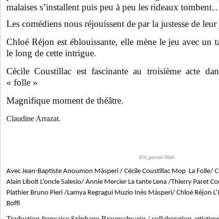
malaises s’installent puis peu à peu les rideaux tombent
Les comédiens nous réjouissent de par la justesse de leur
Chloé Réjon est éblouissante, elle mène le jeu avec un ta
le long de cette intrigue.
Cécile Coustillac est fascinante au troisième acte da
« folle »
Magnifique moment de théâtre.
Claudine Arrazat.
© hl_jparisot-3060
Avec Jean-Baptiste Anoumon Màsperi / Cécile Coustillac Mop La Folle/ Cl
Alain Libolt L’oncle Salesio/ Annie Mercier La tante Lena /Thierry Paret C
Plathier Bruno Pieri /Lamya Regragui Muzio Inès Màsperi/ Chloé Réjon L
Boffi
Traduction française Stéphane Braunschweig / collaboration artistiq