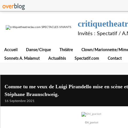
critiquethe
Invités : Spectatif / 
Accueil
Danse/Cirque
Théâtre
Clown/Marionnette/Mime/
Sonnets A. Malamut
Actualités
Spectatif.com
Contact
Comme tu me veux de Luigi Pirandello mise en scène e
Stéphane Braunschweig.
16 Septembre 2021
©hl_jparisot