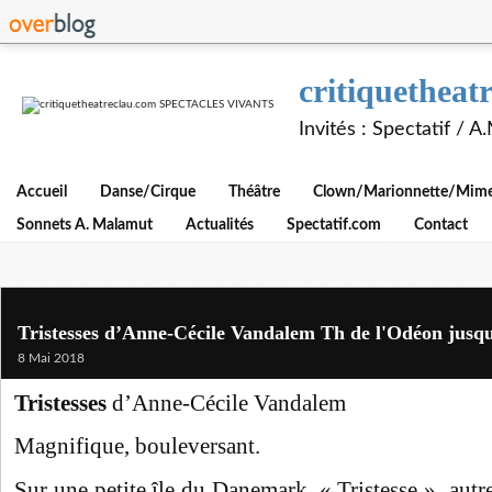
critiquethe
Invités : Spectatif / 
Accueil
Danse/Cirque
Théâtre
Clown/Marionnette/Mime/
Sonnets A. Malamut
Actualités
Spectatif.com
Contact
Tristesses d’Anne-Cécile Vandalem Th de l'Odéon jusq
8 Mai 2018
Tristesses
d’Anne-Cécile Vandalem
Magnifique, bouleversant.
Sur une petite île du Danemark, « Tristesse » autre