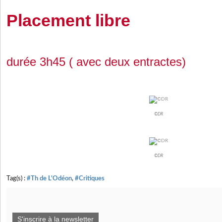
Placement libre
durée 3h45 ( avec deux entractes)
©DR
©DR
Tag(s) :
#Th de L'Odéon
,
#Critiques
S'inscrire à la newsletter