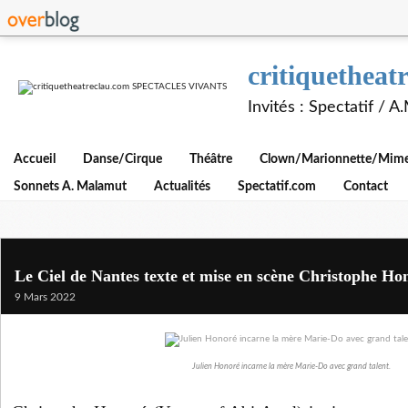
critiquethe
Invités : Spectatif / 
Accueil
Danse/Cirque
Théâtre
Clown/Marionnette/Mime/
Sonnets A. Malamut
Actualités
Spectatif.com
Contact
Le Ciel de Nantes texte et mise en scène Christophe Ho
9 Mars 2022
Julien Honoré incarne la mère Marie-Do avec grand talent.