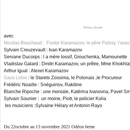
©Simon_Gosselin
avec
Nicolas Bouchaud : Fiodor Karamazov, le père Païssy, l’avoc
Sylvain Creuzevault : Ivan Karamazov
Servane Ducorps : l a mère Iossif, Grouchenka, Mamounette
Vladislav Galard : Dmitri Karamazov, un prêtre, Mme Khokhla
Arthur Igual : Alexeï Karamazov
Sava Lolov
: le Starets Zossima, le Polonais ,le Procureur
Frédéric Noaille : Snéguiriov, Rakitine
Blanche Ripoche : une moniale, Katérina Ivanovna, Pavel S
Sylvain Sounier : un moine, Piotr, le policier Kolia
les musiciens :Sylvaine Hélary et Antonin Rayo
Du 22octobre au 13 novembre 2021 Odéon 6eme