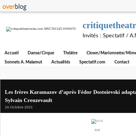
critiquethe
Invités : Spectatif / 
Accueil
Danse/Cirque
Théâtre
Clown/Marionnette/Mime/
Sonnets A. Malamut
Actualités
Spectatif.com
Contact
Les frères Karamazov d’après Fédor Dostoïevski adapta
Sylvain Creuzevault
26 Octobre 2021
©DR