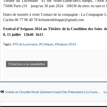
Théâtre du Lucernaire
41 rue Notre-Dame-des-Champs, 75006 Pa
75006 Paris (19 jusqu'au 30 juin 2024 18H30 du merc eu sam et 
Dates de tournée à venir Contact de la compagnie : La Compagnie L
Cachia 06 77 96 40 78 lesfautesdefrappe@gmail.com
Festival d’Avignon 2024 au Théâtre de la Condition des Soies
d
8, 15 juillet
13h40
1h15
Tag(s) :
#Th du Lucernaire
,
#Critiques
,
#Avignon 2024
S'inscrire à la newsletter
Ordalie de Chrystèle Khodr Librement Inspiré Des Prétendants à La Couronne d’Henrik Ibsen Conception écriture et mise en scène de Chrystèle Khodr