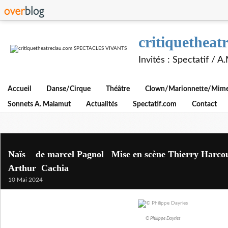
critiquethe
Invités : Spectatif / 
Accueil
Danse/Cirque
Théâtre
Clown/Marionnette/Mime/
Sonnets A. Malamut
Actualités
Spectatif.com
Contact
Naïs de marcel Pagnol Mise en scène Thierry Harco
Arthur Cachia
10 Mai 2024
© Philippe Dayries