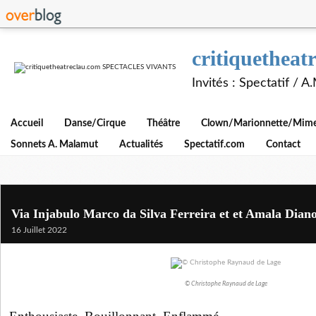
critiquethe
Invités : Spectatif / 
Accueil
Danse/Cirque
Théâtre
Clown/Marionnette/Mime/
Sonnets A. Malamut
Actualités
Spectatif.com
Contact
Via Injabulo Marco da Silva Ferreira et et Amala Dian
16 Juillet 2022
© Christophe Raynaud de Lage