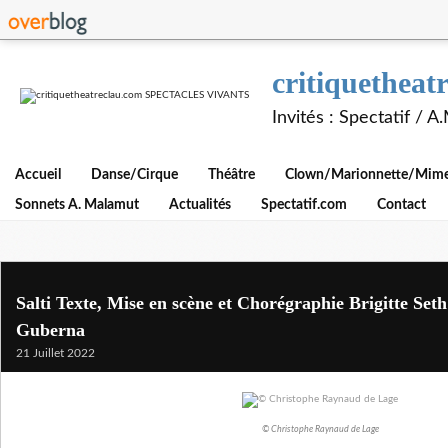
critiquethe
Invités : Spectatif / 
Accueil
Danse/Cirque
Théâtre
Clown/Marionnette/Mime/
Sonnets A. Malamut
Actualités
Spectatif.com
Contact
Salti Texte, Mise en scène et Chorégraphie Brigitte Set
Guberna
21 Juillet 2022
© Christophe Raynaud de Lage