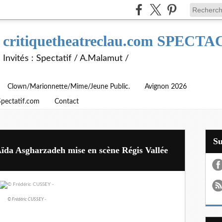
critiquetheatreclau.com SPEC
Invités : Spectatif / A.Malamut /
Clown/Marionnette/Mime/Jeune Public.
Avignon 2026
Spectatif.com
Contact
S
Aïda Asgharzadeh mise en scène Régis Vallée
© Frédéric CUSSEY -