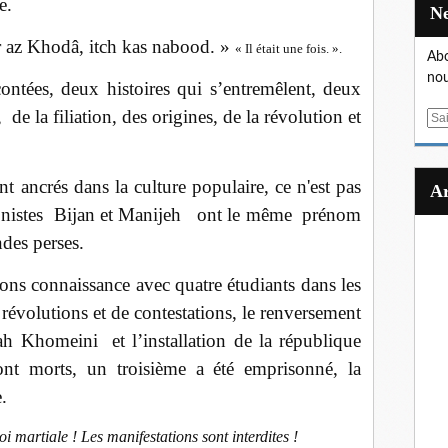
e.
 az Khodâ, itch kas nabood. »
« Il était une fois. ».
Abo
nou
ontées, deux histoires qui s’entremêlent, deux
 de la filiation, des origines, de la révolution et
E
m
a
i
nt ancrés dans la culture populaire, ce n'est pas
l
gonistes Bijan et Manijeh ont le même prénom
des perses.
ns connaissance avec quatre étudiants dans les
révolutions et de contestations, le renversement
lah Khomeini
et l’installation de la république
nt morts, un troisième a été emprisonné, la
.
oi martiale ! Les manifestations sont interdites !