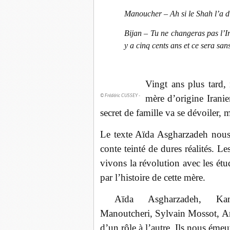
Manoucher – Ah si le Shah l’a di
Bijan – Tu ne changeras pas l’I
y a cinq cents ans et ce sera sa
Vingt ans plus tard
mère d’origine Iranie
© Frédéric CUSSEY -
secret de famille va se dévoiler,
Le texte Aïda Asgharzadeh nous e
conte teinté de dures réalités. 
vivons la révolution avec les ét
par l’histoire de cette mère.
Aïda Asgharzadeh, Ka
Manoutcheri, Sylvain Mossot, Ari
d’un rôle à l’autre. Ils nous éme