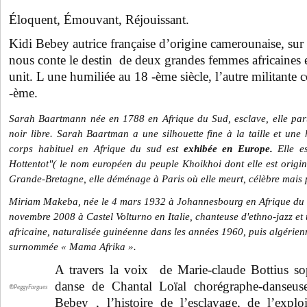
Éloquent, Émouvant, Réjouissant.
Kidi Bebey autrice française d’origine camerounaise, sur 
nous conte le destin de deux grandes femmes africaines et 
unit. L une humiliée au 18 -ème siècle, l’autre militante 
-ème.
Sarah Baartmann née en 1788 en Afrique du Sud, esclave, elle pa
noir libre. Sarah Baartman a une silhouette fine à la taille et une 
corps habituel en Afrique du sud est
exhibée en Europe
.
Elle e
Hottentot"( le nom européen du peuple Khoikhoi dont elle est origin
Grande-Bretagne, elle déménage à Paris où elle meurt, célèbre mais 
Miriam Makeba, née le 4 mars 1932 à Johannesbourg en Afrique du 
novembre 2008 à Castel Volturno en Italie, chanteuse d'ethno-jazz et
africaine, naturalisée guinéenne dans les années 1960, puis algérienn
surnommée « Mama Afrika ».
A travers la voix de Marie-claude Bottius sop
danse de Chantal Loïal chorégraphe-danseus
®PeggyFargues
Bebey , l’histoire de l’esclavage, de l’explo