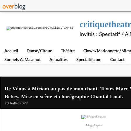
critiquethe
Invités : Spectatif / 
Accueil
Danse/Cirque
Théâtre
Clown/Marionnette/Mime/
Sonnets A. Malamut
Actualités
Spectatif.com
Contact
De Vénus à Miriam au pas de mon chant. Textes Marc 
Bebey. Mise en scène et chorégraphie Chantal Loïal.
20 Juillet 2022
®PeggyFargues