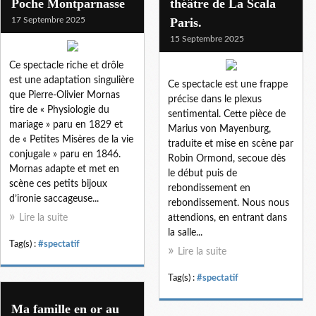
Poche Montparnasse
théâtre de La Scala
17 Septembre 2025
Paris.
15 Septembre 2025
Ce spectacle riche et drôle
est une adaptation singulière
Ce spectacle est une frappe
que Pierre-Olivier Mornas
précise dans le plexus
tire de « Physiologie du
sentimental. Cette pièce de
mariage » paru en 1829 et
Marius von Mayenburg,
de « Petites Misères de la vie
traduite et mise en scène par
conjugale » paru en 1846.
Robin Ormond, secoue dès
Mornas adapte et met en
le début puis de
scène ces petits bijoux
rebondissement en
d’ironie saccageuse...
rebondissement. Nous nous
Lire la suite
attendions, en entrant dans
la salle...
Tag(s) :
#spectatif
Lire la suite
Tag(s) :
#spectatif
Ma famille en or au