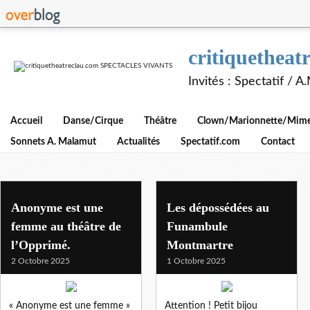
critiquethe
Invités : Spectatif / 
Accueil
Danse/Cirque
Théâtre
Clown/Marionnette/Mime/
Sonnets A. Malamut
Actualités
Spectatif.com
Contact
spectatif
Anonyme est une
Les dépossédées au
femme au théâtre de
Funambule
l’Opprimé.
Montmartre
2 Octobre 2025
1 Octobre 2025
« Anonyme est une femme »
Attention ! Petit bijou