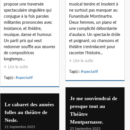
propose une traversée
musical tendre et insolent à
spectaculaire singulière qui
ne surtout pas manquer au
conjugue à la fois paroles
Funambule Montmartre.
militantes prononcées avec
Deux femmes, un piano et
insistance, et théâtre,
une complicité débordante
musique, danse et humour.
d’audace. Un spectacle drôle
Un parti pris qui veut
et poignant, où chansons et
redonner souffle aux œuvres
théâtre s’entrelacent pour
de compositrices
raconter l’histoire...
longtemps...
Lire la suite
Lire la suite
Tag(s) :
#spectatif
Tag(s) :
#spectatif
Je me souviendrai de
Le cabaret des années
presque tout au
folles au théâtre de
Théâtre
Nesle.
Montparnasse.
21 Septembre 2025
25 Septembre 2025