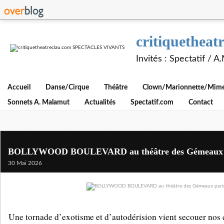
critiquethe
Invités : Spectatif / 
Accueil
Danse/Cirque
Théâtre
Clown/Marionnette/Mime/
Sonnets A. Malamut
Actualités
Spectatif.com
Contact
BOLLYWOOD BOULEVARD au théâtre des Gémeaux p
30 Mai 2026
Une tornade d’exotisme et d’autodérision vient secouer nos c