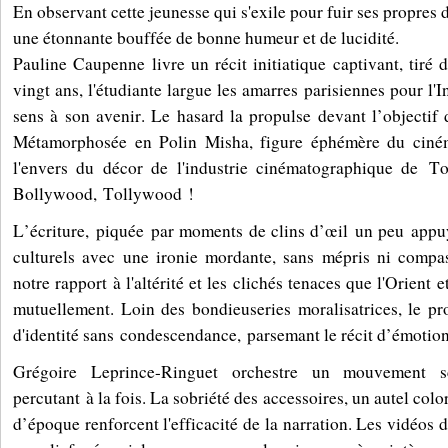
En observant cette jeunesse qui s'exile pour fuir ses propres d
une étonnante bouffée de bonne humeur et de lucidité.
Pauline Caupenne livre un récit initiatique captivant, tiré 
vingt ans, l'étudiante largue les amarres parisiennes pour l'
sens à son avenir. Le hasard la propulse devant l’objectif
Métamorphosée en Polin Misha, figure éphémère du ciném
l'envers du décor de l'industrie cinématographique de
To
Bollywood,
Tollywood
!
L’écriture
,
piquée
par moments
de clins d’œil
un peu
appu
culturels avec une ironie mordante, sans mépr
is ni compa
notre rapport à l'altérité et les clichés tenaces que l'Orient 
mutuellement. Loin des bondieuseries moralisatrices, le pr
d'identité sans
condescendance, parsemant le récit d’émotio
Grégoire Leprince-Ringuet orchestre un mouvement sc
percutant
à la fois
. La sobriété des accessoires, un autel colo
d’époque renforcent l'efficacité d
e la narration
. Les vidéos d