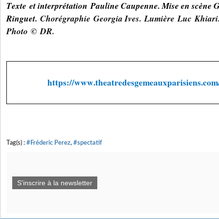
Texte
et interprétation
Pauline Caupenne. Mise en scène G
Ringuet.
Chorégraphie
Georgia Ives
.
Lumière
Luc
Khiari
Photo ©
DR.
https://www.theatredesgemeauxparisiens.com/f
Tag(s) :
#Fréderic Perez
,
#spectatif
S'inscrire à la newsletter