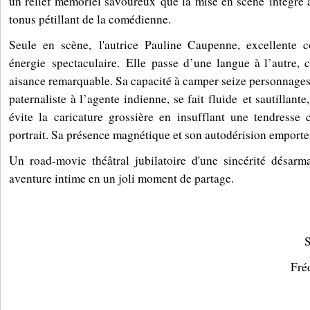
un relief mémoriel savoureux
que la mise en scène
intègre 
tonus pétillant de la comédienne.
Seule en scène,
l'autrice Pauline Caupenne, excellente 
énergie
spectaculaire
.
Elle
passe d’une langue à l’autre, 
aisance remarquable. Sa capacité à camper seize personnages 
paternaliste à l’agente indienne
, se fait fluide
et sautillante,
évite la caricature grossière en insufflant une tendress
portrait. Sa présence magnétique et son autodérision emporte
Un road-movie théâtral jubilatoire d'une sincérité désarm
aventure intime en un joli moment de partage.
Fré