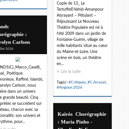
Copie de 13_ Le
Tartuffe©Vahid-Amanpour
Attrayant – Pétulant –
Réjouissant Le Nouveau
lands
Théâtre Populaire est né à
orégraphie :
l’été 2009 dans un jardin de
Fontaine-Guérin, village de
rolyn Carlson
mille habitants situé au cœur
illet 2026
du Maine-et-Loire. Une
scène en bois, un théâtre
en...
NDS(C)_Marco_Caselli_
Lire la suite
al_ Poétique.
onieux. Raffiné. Islands,
Tag(s) :
#Critiques
,
#C.Arrazat
,
arolyn Carlson, nous
#Avignon 2026
aîne dans un univers
e grande beauté. Cinq
rprètes se succèdent sur
lateau, chacun avec sa
Kairós Chorégraphie
onnalité, son univers et
: Maria Pinho -
rythme, pour...