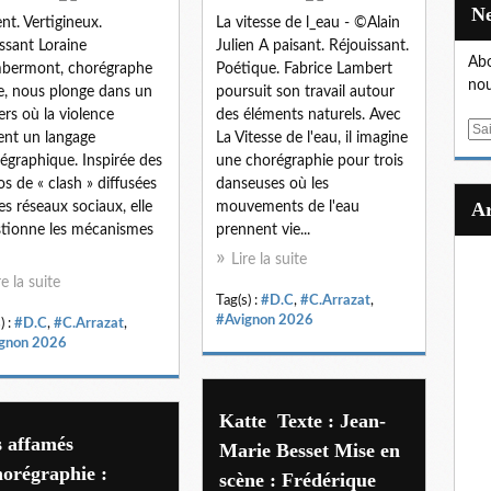
ent. Vertigineux.
La vitesse de l_eau - ©Alain
issant Loraine
Julien A paisant. Réjouissant.
Abo
bermont, chorégraphe
Poétique. Fabrice Lambert
nou
e, nous plonge dans un
poursuit son travail autour
ers où la violence
des éléments naturels. Avec
E
ent un langage
La Vitesse de l'eau, il imagine
m
égraphique. Inspirée des
une chorégraphie pour trois
a
os de « clash » diffusées
danseuses où les
i
les réseaux sociaux, elle
mouvements de l'eau
l
tionne les mécanismes
prennent vie...
Lire la suite
re la suite
Tag(s) :
#D.C
,
#C.Arrazat
,
#Avignon 2026
) :
#D.C
,
#C.Arrazat
,
gnon 2026
Katte Texte : Jean-
s affamés
Marie Besset Mise en
orégraphie :
scène : Frédérique