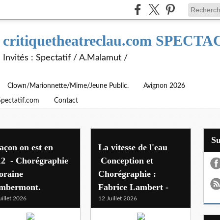
critiquetheatreclau.com SPEC
Invités : Spectatif / A.Malamut /
Clown/Marionnette/Mime/Jeune Public.
Avignon 2026
Spectatif.com
Contact
S
açon on est en
La vitesse de l'eau
12 - Chorégraphie
Conception et
oraine
Chorégraphie :
mbermont.
Fabrice Lambert -
uillet 2026
12 Juillet 2026