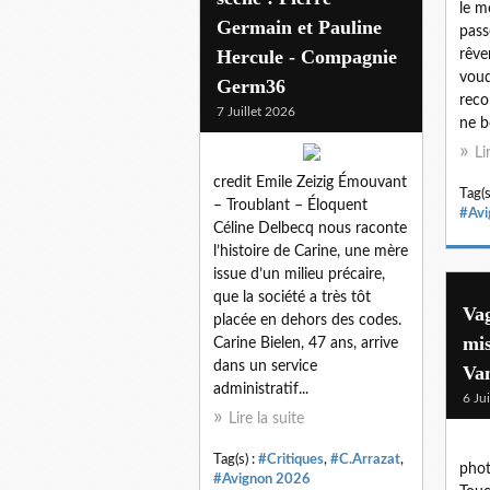
le m
Germain et Pauline
pass
Hercule - Compagnie
rêve
voud
Germ36
reco
7 Juillet 2026
ne b
Li
credit Emile Zeizig Émouvant
Tag(s
– Troublant – Éloquent
#Avi
Céline Delbecq nous raconte
l’histoire de Carine, une mère
issue d’un milieu précaire,
que la société a très tôt
Va
placée en dehors des codes.
mis
Carine Bielen, 47 ans, arrive
dans un service
Van
administratif...
6 Ju
Lire la suite
Tag(s) :
#Critiques
,
#C.Arrazat
,
phot
#Avignon 2026