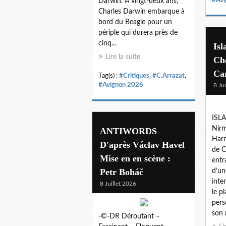
Darwin. À vingt-deux ans,
Charles Darwin embarque à
bord du Beagle pour un
périple qui durera près de
cinq...
Is
Lire la suite
Ch
Ca
Tag(s) :
#Critiques
,
#C.Arrazat
,
#Avignon 2026
8 Ju
ISLA
Nirm
ANTIWORDS
Harm
D'après Václav Havel
de C
Mise en en scène :
entr
Petr Boháč
d’un
inte
8 Juillet 2026
le p
pers
son 
-©-DR Déroutant –