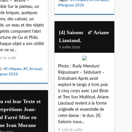
hant – Tendre –
#Avignon 2026
ible Sur le plateau, un
de briques, quelques
ons, des caisses, un
ie, un seau et des objets
pérés composent l’abri
[4] Saisons d’ Ariane
ortune de Gu et Philo.
Liautaud.
 chaque objet a son utilité
5 Juillet 2026
en ne se...
re la suite
Photo : Rudy Menduni
) :
#Critiques
,
#C.Arrazat
,
Réjouissant – Séduisant –
gnon 2026
Entraînant Après avoir
exploré le tango à trois puis
à cinq corps avec Last Birds
et Tres Son Multitud, Ariane
 roi lear Texte et
Liautaud revient à la forme
erprétions Jean-
originelle et essentielle de
cette danse : le duo. [4]
l Farré Mise en
Saisons nous...
ène Ivan Morane
Lire la suite
illet 2026