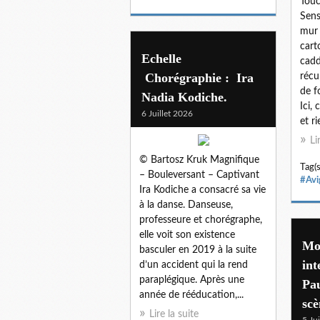
Touc
Sens
mur 
cart
Echelle
cadd
Chorégraphie : Ira
récu
de f
Nadia Kodiche.
Ici,
6 Juillet 2026
et ri
Li
© Bartosz Kruk Magnifique
Tag(s
– Bouleversant – Captivant
#Avi
Ira Kodiche a consacré sa vie
à la danse. Danseuse,
professeure et chorégraphe,
elle voit son existence
Mon
basculer en 2019 à la suite
int
d’un accident qui la rend
paraplégique. Après une
Pau
année de rééducation,...
sc
Lire la suite
5 Ju