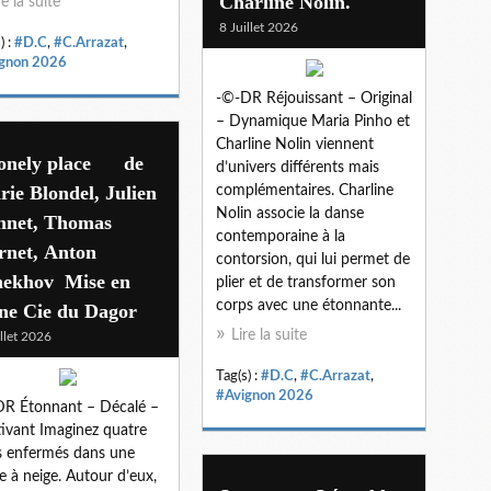
Charline Nolin.
re la suite
8 Juillet 2026
) :
#D.C
,
#C.Arrazat
,
gnon 2026
-©-DR Réjouissant – Original
– Dynamique Maria Pinho et
Charline Nolin viennent
lonely place de
d’univers différents mais
ie Blondel, Julien
complémentaires. Charline
Nolin associe la danse
nnet, Thomas
contemporaine à la
rnet, Anton
contorsion, qui lui permet de
hekhov Mise en
plier et de transformer son
corps avec une étonnante...
ne Cie du Dagor
Lire la suite
illet 2026
Tag(s) :
#D.C
,
#C.Arrazat
,
#Avignon 2026
R Étonnant – Décalé –
ivant Imaginez quatre
s enfermés dans une
e à neige. Autour d’eux,