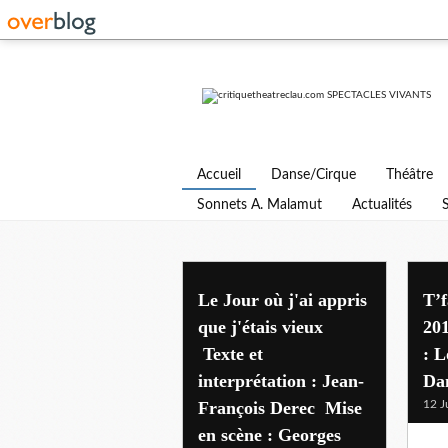
Accueil
Danse/Cirque
Théâtre
Sonnets A. Malamut
Actualités
Le Jour où j'ai appris
T’f
que j'étais vieux
20
Texte et
: L
interprétation : Jean-
Da
François Derec Mise
12 J
en scène : Georges