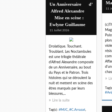
Ma
Un Anniversaire d’
11 J
Alfred Alexandre
Mise en scène :
Ewlyne Guillaume
(c)
Magn
11 Juillet 2026
Puis
plon
viol
Drolatique. Touchant.
rési
Troublant. Les Noctambules
comb
est une trilogie théâtrale
Affa
d'Alfred Alexandre composée
d'un
de un Anniversaire, au bout
chas
du Pays et le Patron. Trois
histoires qui se déroulent la
Li
nuit et mettent en scène des
Tag(s
êtres marqués par leurs
#Avi
blessures,...
Lire la suite
Tag(s) :
#MJC
,
#C.Arrazat
,