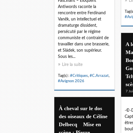
Fascinant – Eloquent
Li
Antiwords raconte la
Tag(s
rencontre entre Ferdinand
#Avi
Vaněk, un intellectuel et
dramaturge dissident,
persécuté par le régime
communiste et contraint de
A 
travailler dans une brasserie,
et Sládek, son supérieur.
Mar
Sous les...
Bo
Lire la suite
Go
Tc
Tag(s) :
#Critiques
,
#C.Arrazat
,
#Avignon 2026
scè
7 Ju
À cheval sur le dos
-©-D
des oiseaux de Céline
Capt
être
Delbecq Mise en
boul
scène : Pierre