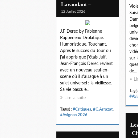
Lavaudant –
Viol
12 Juillet 2026
Sais
Dam
belg
J.F Derec by Fabienne
univ
Rappeneau Drolatique.
devi
Humoristique. Touchant.
chor
Après le succès du Jour où
vidé
j'ai appris que j'étais Juif,
sur 
Jean-François Derec revient
ques
avec un nouveau seul-en-
de...
scène où il s'attaque à un
Li
sujet universel : la vieillesse.
Sa vie bascule...
Tag(s
#Avi
Lire la suite
Tag(s) :
#Critiques
,
#C.Arrazat
,
#Avignon 2026
Le
Ch