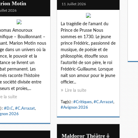
rion Motin
11 Juillet 2026
uillet 2026
La tragédie de l'amant du
Thomas Amouroux
Prince de Prusse Nous
ifique – Bouillonnant –
sommes en 1730. Le jeune
sant. Marion Motin nous
prince Frédéric, passionné de
ge dans un univers où la
musique, de poésie et de
ence, le pouvoir et la
philosophie, étouffe sous
stance se livrent un
l'autorité de son père, le roi
at permanent. Les
Frédéric-Guillaume. Lorsque
més raconte l'histoire
naît son amour pour le jeune
e société divisée entre
officier...
seurs et proies,...
Lire la suite
re la suite
Tag(s) :
#Critiques
,
#C.Arrazat
,
#Avignon 2026
) :
#D.C
,
#C.Arrazat
,
gnon 2026
Maldoror Théâtre ô