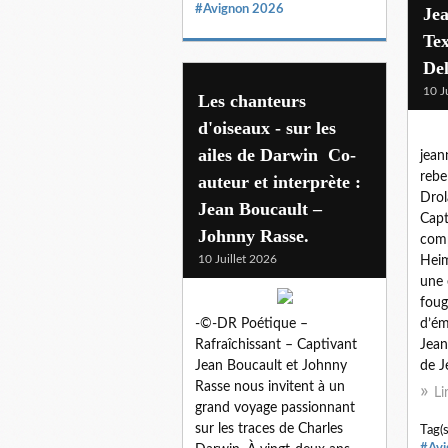
#Avignon 2026
Jea
Tex
Del
10 J
Les chanteurs
d'oiseaux - sur les
ailes de Darwin Co-
jean
rebe
auteur et interprète :
Drol
Jean Boucault –
Capt
Johnny Rasse.
comp
10 Juillet 2026
Heim
une 
foug
-©-DR Poétique –
d’ém
Rafraîchissant – Captivant
Jean
Jean Boucault et Johnny
de J
Rasse nous invitent à un
Li
grand voyage passionnant
sur les traces de Charles
Tag(s
#Avi