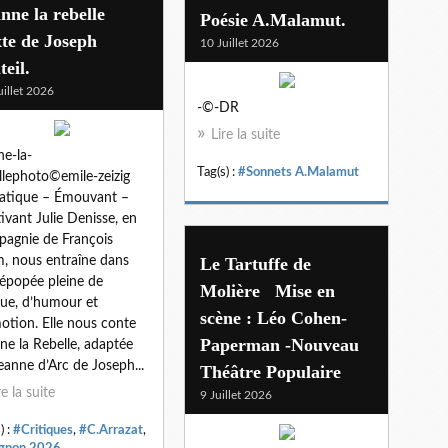
nne la rebelle
Poésie A.Malamut.
te de Joseph
10 Juillet 2026
teil.
uillet 2026
-©-DR
Lire la suite
ne-la-
Tag(s) :
#Sonnets A.Malamut
llephoto©emile-zeizig
atique – Émouvant –
ivant Julie Denisse, en
agnie de François
, nous entraîne dans
Le Tartuffe de
épopée pleine de
Molière Mise en
ue, d’humour et
scène : Léo Cohen-
otion. Elle nous conte
Paperman -Nouveau
ne la Rebelle, adaptée
eanne d’Arc de Joseph...
Théâtre Populaire
re la suite
9 Juillet 2026
) :
#Critiques
,
#C.Arrazat
,
gnon 2026