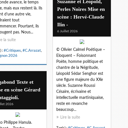
Suzanne et Léopold,
onde avance, le temps
e, mais eux restent là. Ils
Perles Noires Mise en
nt d’une autre vie,
scène : Hervé-Claude
raient tout
Ilin -
mmencer. Pourtant, ils
6 Juillet 2026
ougent pas. Nous...
re la suite
© Olivier Calmel Poétique –
) :
#Critiques
,
#C.Arrazat
,
Eloquent – Foisonnant
gnon 2026
Poète, homme politique et
chantre de la Négritude,
Léopold Sédar Senghor est
une figure majeure du XXe
gabond Texte et
siècle. Suzanne Roussi
e en scène Gérard
Césaire, écrivaine et
taggioli.
intellectuelle martiniquaise,
reste en revanche
illet 2026
beaucoup...
Lire la suite
o Philippe Hanula.
Tag(s) :
#Critiques
,
#C.Arrazat
,