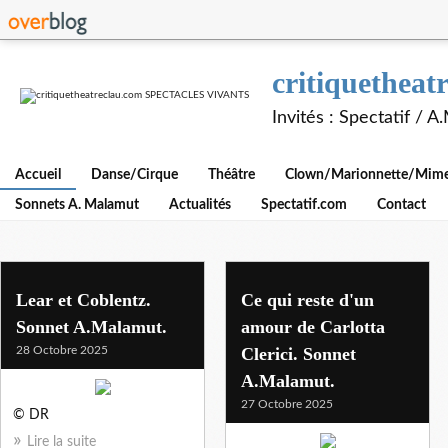
critiquethe
Invités : Spectatif / 
Accueil
Danse/Cirque
Théâtre
Clown/Marionnette/Mime/
Sonnets A. Malamut
Actualités
Spectatif.com
Contact
Lear et Coblentz.
Ce qui reste d'un
Sonnet A.Malamut.
amour de Carlotta
28 Octobre 2025
Clerici. Sonnet
A.Malamut.
27 Octobre 2025
© DR
Lire la suite