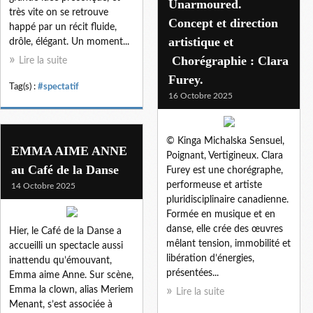
Unarmoured.
très vite on se retrouve
Concept et direction
happé par un récit fluide,
artistique et
drôle, élégant. Un moment...
Chorégraphie : Clara
Lire la suite
Furey.
Tag(s) :
#spectatif
16 Octobre 2025
© Kinga Michalska Sensuel,
EMMA AIME ANNE
Poignant, Vertigineux. Clara
au Café de la Danse
Furey est une chorégraphe,
performeuse et artiste
14 Octobre 2025
pluridisciplinaire canadienne.
Formée en musique et en
danse, elle crée des œuvres
Hier, le Café de la Danse a
mêlant tension, immobilité et
accueilli un spectacle aussi
libération d’énergies,
inattendu qu’émouvant,
présentées...
Emma aime Anne. Sur scène,
Emma la clown, alias Meriem
Lire la suite
Menant, s’est associée à