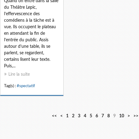
Quand on entre dans la salle
du Théâtre Lepic,
l’effervescence des
comédiens à la tâche est à
vue. Ils occupent le plateau
en attendant la fin de
l’entrée du public. Assis
autour d’une table, ils se
parlent, se regardent,
certains lisent leur texte.
Puis,...
Lire la suite
Tag(s) :
#spectatif
2
3
<<
<
1
2
3
4
5
6
7
8
9
10
>
>>
0
0