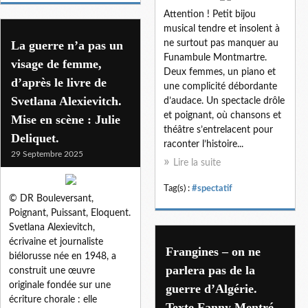
Attention ! Petit bijou
musical tendre et insolent à
La guerre n’a pas un
ne surtout pas manquer au
Funambule Montmartre.
visage de femme,
Deux femmes, un piano et
d’après le livre de
une complicité débordante
Svetlana Alexievitch.
d’audace. Un spectacle drôle
et poignant, où chansons et
Mise en scène : Julie
théâtre s’entrelacent pour
Deliquet.
raconter l’histoire...
29 Septembre 2025
Lire la suite
Tag(s) :
#spectatif
© DR Bouleversant,
Poignant, Puissant, Eloquent.
Svetlana Alexievitch,
écrivaine et journaliste
Frangines – on ne
biélorusse née en 1948, a
parlera pas de la
construit une œuvre
originale fondée sur une
guerre d’Algérie.
écriture chorale : elle
Texte Fanny Mentré.