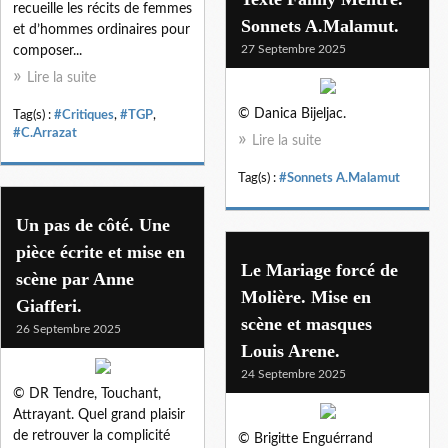
recueille les récits de femmes
Sonnets A.Malamut.
et d’hommes ordinaires pour
27 Septembre 2025
composer...
Lire la suite
© Danica Bijeljac.
Tag(s) :
#Critiques
,
#TGP
,
#C.Arrazat
Lire la suite
Tag(s) :
#Sonnets A.Malamut
Un pas de côté. Une
pièce écrite et mise en
Le Mariage forcé de
scène par Anne
Molière. Mise en
Giafferi.
scène et masques
26 Septembre 2025
Louis Arene.
24 Septembre 2025
© DR Tendre, Touchant,
Attrayant. Quel grand plaisir
de retrouver la complicité
© Brigitte Enguérrand