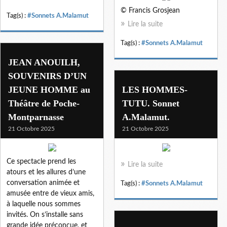
© Francis Grosjean
Tag(s) :
#Sonnets A.Malamut
Lire la suite
Tag(s) :
#Sonnets A.Malamut
JEAN ANOUILH,
SOUVENIRS D’UN
JEUNE HOMME au
LES HOMMES-
Théâtre de Poche-
TUTU. Sonnet
Montparnasse
A.Malamut.
21 Octobre 2025
21 Octobre 2025
Ce spectacle prend les
Lire la suite
atours et les allures d’une
conversation animée et
Tag(s) :
#Sonnets A.Malamut
amusée entre de vieux amis,
à laquelle nous sommes
invités. On s’installe sans
grande idée préconçue, et