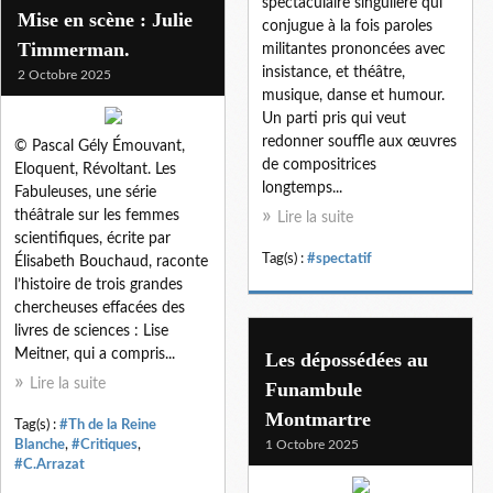
spectaculaire singulière qui
Mise en scène : Julie
conjugue à la fois paroles
Timmerman.
militantes prononcées avec
insistance, et théâtre,
2 Octobre 2025
musique, danse et humour.
Un parti pris qui veut
redonner souffle aux œuvres
© Pascal Gély Émouvant,
de compositrices
Eloquent, Révoltant. Les
longtemps...
Fabuleuses, une série
théâtrale sur les femmes
Lire la suite
scientifiques, écrite par
Tag(s) :
#spectatif
Élisabeth Bouchaud, raconte
l’histoire de trois grandes
chercheuses effacées des
livres de sciences : Lise
Meitner, qui a compris...
Les dépossédées au
Lire la suite
Funambule
Montmartre
Tag(s) :
#Th de la Reine
Blanche
,
#Critiques
,
1 Octobre 2025
#C.Arrazat