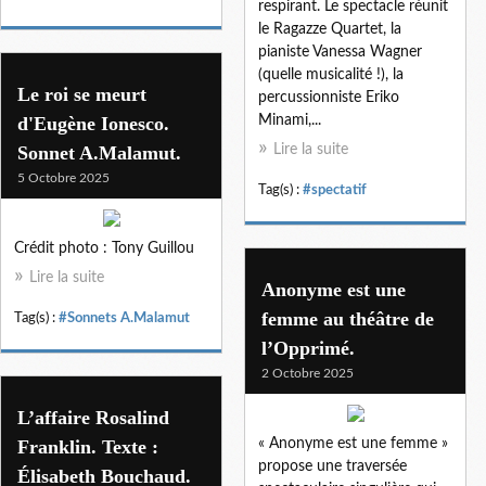
respirant. Le spectacle réunit
le Ragazze Quartet, la
pianiste Vanessa Wagner
(quelle musicalité !), la
Le roi se meurt
percussionniste Eriko
d'Eugène Ionesco.
Minami,...
Sonnet A.Malamut.
Lire la suite
5 Octobre 2025
Tag(s) :
#spectatif
Crédit photo : Tony Guillou
Lire la suite
Anonyme est une
femme au théâtre de
Tag(s) :
#Sonnets A.Malamut
l’Opprimé.
2 Octobre 2025
L’affaire Rosalind
Franklin. Texte :
« Anonyme est une femme »
propose une traversée
Élisabeth Bouchaud.