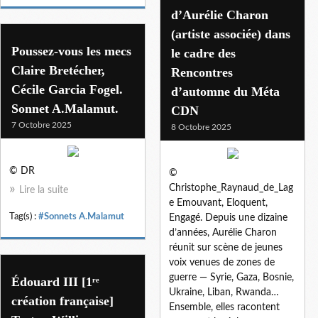
d’Aurélie Charon
(artiste associée) dans
Poussez-vous les mecs
le cadre des
Claire Bretécher,
Rencontres
Cécile Garcia Fogel.
d’automne du Méta
Sonnet A.Malamut.
CDN
7 Octobre 2025
8 Octobre 2025
© DR
©
Christophe_Raynaud_de_Lag
Lire la suite
e Emouvant, Eloquent,
Tag(s) :
#Sonnets A.Malamut
Engagé. Depuis une dizaine
d’années, Aurélie Charon
réunit sur scène de jeunes
voix venues de zones de
guerre — Syrie, Gaza, Bosnie,
Édouard III [1ʳᵉ
Ukraine, Liban, Rwanda…
création française]
Ensemble, elles racontent