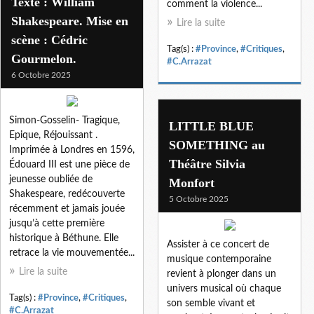
Texte : William
comment la violence...
Shakespeare. Mise en
Lire la suite
scène : Cédric
Tag(s) :
#Province
,
#Critiques
,
Gourmelon.
#C.Arrazat
6 Octobre 2025
Simon-Gosselin- Tragique,
LITTLE BLUE
Epique, Réjouissant .
SOMETHING au
Imprimée à Londres en 1596,
Théâtre Silvia
Édouard III est une pièce de
jeunesse oubliée de
Monfort
Shakespeare, redécouverte
5 Octobre 2025
récemment et jamais jouée
jusqu’à cette première
historique à Béthune. Elle
Assister à ce concert de
retrace la vie mouvementée...
musique contemporaine
Lire la suite
revient à plonger dans un
univers musical où chaque
Tag(s) :
#Province
,
#Critiques
,
son semble vivant et
#C.Arrazat