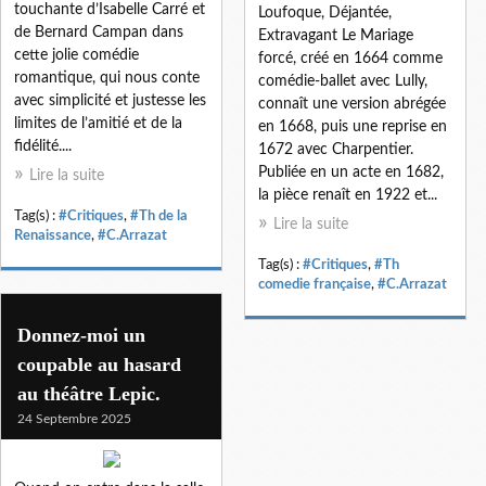
touchante d’Isabelle Carré et
Loufoque, Déjantée,
de Bernard Campan dans
Extravagant Le Mariage
cette jolie comédie
forcé, créé en 1664 comme
romantique, qui nous conte
comédie-ballet avec Lully,
avec simplicité et justesse les
connaît une version abrégée
limites de l’amitié et de la
en 1668, puis une reprise en
fidélité....
1672 avec Charpentier.
Publiée en un acte en 1682,
Lire la suite
la pièce renaît en 1922 et...
Tag(s) :
#Critiques
,
#Th de la
Lire la suite
Renaissance
,
#C.Arrazat
Tag(s) :
#Critiques
,
#Th
comedie française
,
#C.Arrazat
Donnez-moi un
coupable au hasard
au théâtre Lepic.
24 Septembre 2025