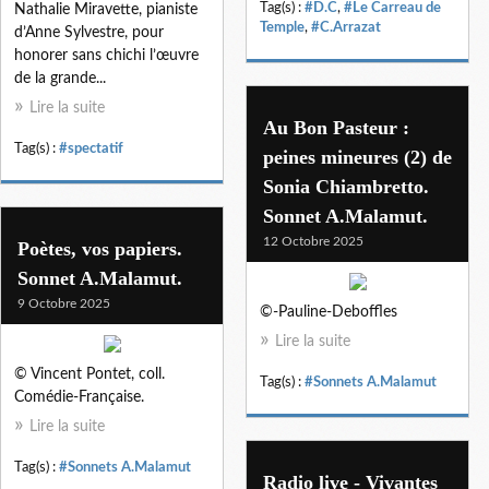
Tag(s) :
#D.C
,
#Le Carreau de
Nathalie Miravette, pianiste
Temple
,
#C.Arrazat
d’Anne Sylvestre, pour
honorer sans chichi l’œuvre
de la grande...
Lire la suite
Au Bon Pasteur :
Tag(s) :
#spectatif
peines mineures (2) de
Sonia Chiambretto.
Sonnet A.Malamut.
12 Octobre 2025
Poètes, vos papiers.
Sonnet A.Malamut.
9 Octobre 2025
©-Pauline-Deboffles
Lire la suite
© Vincent Pontet, coll.
Tag(s) :
#Sonnets A.Malamut
Comédie-Française.
Lire la suite
Tag(s) :
#Sonnets A.Malamut
Radio live - Vivantes