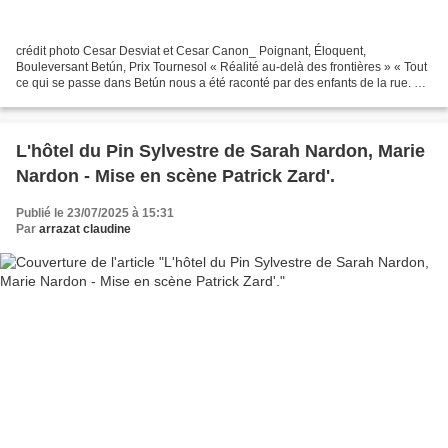
crédit photo Cesar Desviat et Cesar Canon_ Poignant, Éloquent,
Bouleversant Betún, Prix Tournesol « Réalité au-delà des frontières » « Tout
ce qui se passe dans Betún nous a été raconté par des enfants de la rue. »
Vene Vieitez est né à Caracas. Les...
L'hôtel du Pin Sylvestre de Sarah Nardon, Marie
Nardon - Mise en scène Patrick Zard'.
Publié le 23/07/2025 à 15:31
Par
arrazat claudine