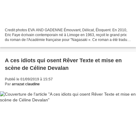
Credit photos EVA AND GADENNE Émouvant, Délicat, Éloquent. En 2010,
Eric Faye écrivain contemporain né à Limoge en 1963, reçoit le grand prix
du roman de l'Académie française pour "Nagasaki ». Ce roman a été traduit
par la suite dans une vingtaine de...
A ces idiots qui osent Rêver Texte et mise en
scène de Céline Devalan
Publié le 01/09/2019 à 15:57
Par
arrazat claudine