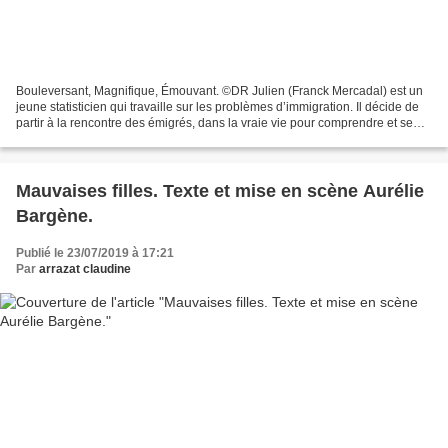
Bouleversant, Magnifique, Émouvant. ©DR Julien (Franck Mercadal) est un
jeune statisticien qui travaille sur les problèmes d’immigration. Il décide de
partir à la rencontre des émigrés, dans la vraie vie pour comprendre et se
faire une juste idée du problème....
Mauvaises filles. Texte et mise en scène Aurélie
Bargène.
Publié le 23/07/2019 à 17:21
Par
arrazat claudine