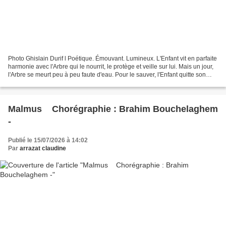
Photo Ghislain Durif l Poétique. Émouvant. Lumineux. L'Enfant vit en parfaite
harmonie avec l'Arbre qui le nourrit, le protège et veille sur lui. Mais un jour,
l'Arbre se meurt peu à peu faute d'eau. Pour le sauver, l'Enfant quitte son
univers et part...
Malmus Chorégraphie : Brahim Bouchelaghem
-
Publié le 15/07/2026 à 14:02
Par
arrazat claudine