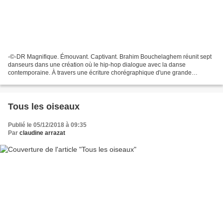
-©-DR Magnifique. Émouvant. Captivant. Brahim Bouchelaghem réunit sept
danseurs dans une création où le hip-hop dialogue avec la danse
contemporaine. À travers une écriture chorégraphique d'une grande
richesse, il explore les liens qui nous unissent les...
Tous les oiseaux
Publié le 05/12/2018 à 09:35
Par
claudine arrazat