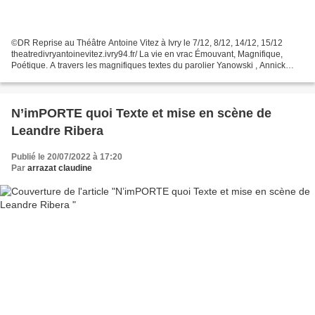
©DR Reprise au Théâtre Antoine Vitez à Ivry le 7/12, 8/12, 14/12, 15/12
theatredivryantoinevitez.ivry94.fr/ La vie en vrac Émouvant, Magnifique,
Poétique. A travers les magnifiques textes du parolier Yanowski , Annick
Cisaruk et David Venitucci nous offrent...
N’imPORTE quoi Texte et mise en scène de
Leandre Ribera
Publié le 20/07/2022 à 17:20
Par
arrazat claudine