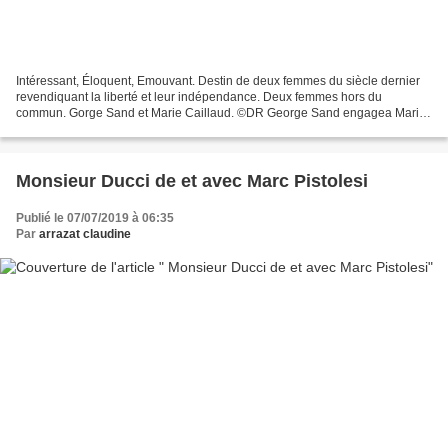
Intéressant, Éloquent, Emouvant. Destin de deux femmes du siècle dernier
revendiquant la liberté et leur indépendance. Deux femmes hors du
commun. Gorge Sand et Marie Caillaud. ©DR George Sand engagea Marie
Caillaud comme petite servante, celle était...
Monsieur Ducci de et avec Marc Pistolesi
Publié le 07/07/2019 à 06:35
Par
arrazat claudine