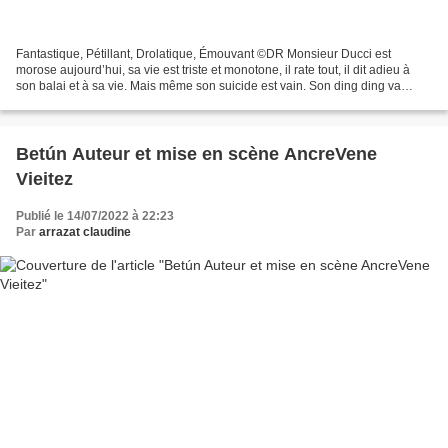
Fantastique, Pétillant, Drolatique, Émouvant ©DR Monsieur Ducci est
morose aujourd’hui, sa vie est triste et monotone, il rate tout, il dit adieu à
son balai et à sa vie. Mais même son suicide est vain. Son ding ding va
sonner et comme par magie lui faire...
Betún Auteur et mise en scène AncreVene
Vieitez
Publié le 14/07/2022 à 22:23
Par
arrazat claudine