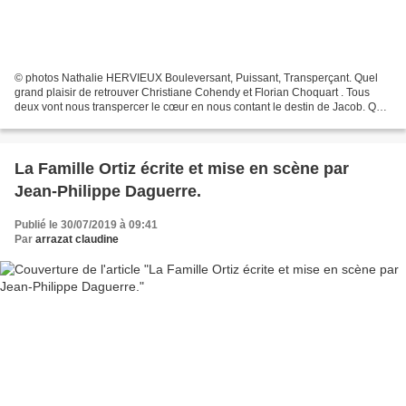
© photos Nathalie HERVIEUX Bouleversant, Puissant, Transperçant. Quel
grand plaisir de retrouver Christiane Cohendy et Florian Choquart . Tous
deux vont nous transpercer le cœur en nous contant le destin de Jacob. Quel
talent ! Jacod à 19 ans, c’est le...
La Famille Ortiz écrite et mise en scène par
Jean-Philippe Daguerre.
Publié le 30/07/2019 à 09:41
Par
arrazat claudine