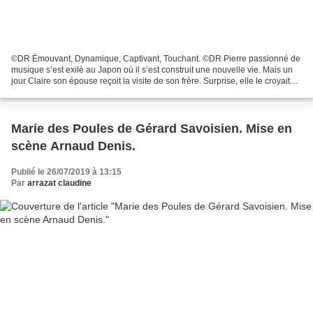
©DR Émouvant, Dynamique, Captivant, Touchant. ©DR Pierre passionné de
musique s’est exilé au Japon où il s’est construit une nouvelle vie. Mais un
jour Claire son épouse reçoit la visite de son frère. Surprise, elle le croyait
orphelin et sans famille....
Marie des Poules de Gérard Savoisien. Mise en
scène Arnaud Denis.
Publié le 26/07/2019 à 13:15
Par
arrazat claudine