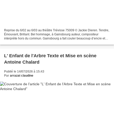
Reprise du 6/02 au 6/03 au théâtre Trévisse 75009 © Jackie Dieren. Tendre,
Émouvant, Brillant. Bel hommage, à Gainsbourg auteur, compositeur
interprète hors du commun. Gainsbourg a fait couler beaucoup d’encre et
crée bien des polémiques mais il séduira...
L' Enfant de l'Arbre Texte et Mise en scène
Antoine Chalard
Publié le 14/07/2026 à 15:43
Par
arrazat claudine