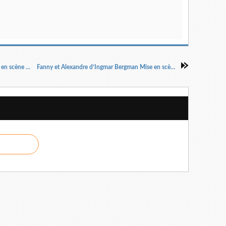
Voyage avec ma tante de Graham Greene Mise en scène Nicolas Briançon
Fanny et Alexandre d’Ingmar Bergman Mise en scène Julie Deliquet