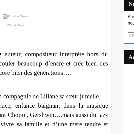
Abo
nou
© Jackie Dieren.
E
m
a
auteur, compositeur interprète hors du
i
l
ouler beaucoup d’encre et crée bien des
ncore bien des générations….
n compagnie de Liliane sa sœur jumelle.
ance, enfance baignant dans la musique
uant Chopin, Gershwin….mais aussi du jazz
 vivre sa famille et d’une mère tendre et