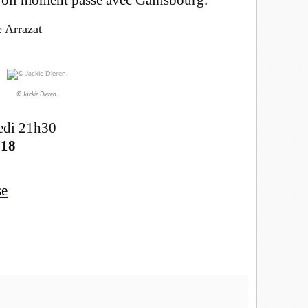
Arrazat
© Jackie Dieren.
edi 21h30
018
se