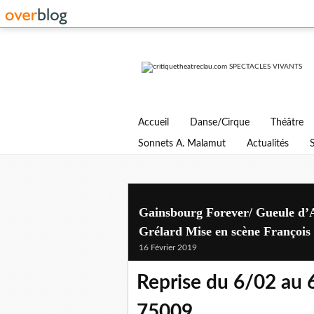
Accueil
Danse/Cirque
Théâtre
Sonnets A. Malamut
Actualités
Gainsbourg Forever/ Gueule d’
Grélard Mise en scène François
16 Février 2019
Reprise du 6/02 au 
75009