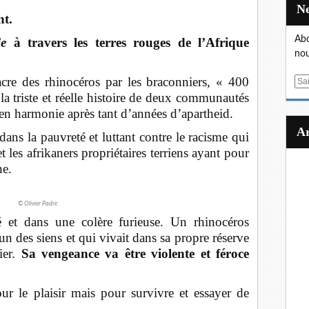
t.
Abo
ie
à travers les terres rouges de l’Afrique
nou
cre des rhinocéros par les braconniers, « 400
E
la triste et réelle histoire de deux communautés
m
a
e en harmonie après tant d’années d’apartheid.
i
ans la pauvreté et luttant contre le racisme qui
l
 les afrikaners propriétaires terriens ayant pour
ne.
© Olivier Padre
sé et dans une colère furieuse. Un rhinocéros
un des siens et qui vivait dans sa propre réserve
ier.
Sa vengeance va être violente et féroce
ur le plaisir mais pour survivre et essayer de