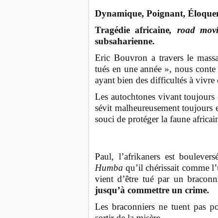
Dynamique, Poignant, Éloquen
Tragédie africaine
, road mov
subsaharienne.
Eric Bouvron a travers le massa
tués en une année », nous conte 
ayant bien des difficultés à vivr
Les autochtones vivant toujours d
sévit malheureusement toujours et
souci de protéger la faune africai
Paul, l’afrikaners est boulever
Humba
qu’il chérissait comme l’
vient d’être tué par un braconn
jusqu’à commettre un crime.
Les braconniers ne tuent pas po
sortir de la misère...