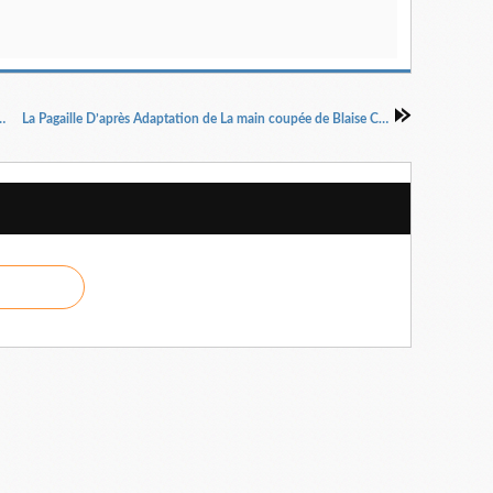
exte et mise en scène Anaïs Allais Benbouali
La Pagaille D’après Adaptation de La main coupée de Blaise Cendras mise en scène Ariane Pick Prince