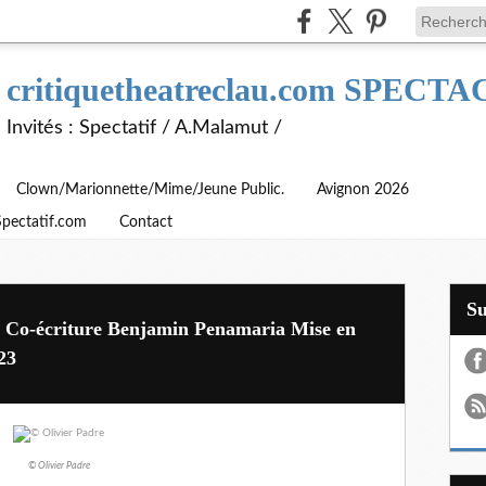
critiquetheatreclau.com SPEC
Invités : Spectatif / A.Malamut /
Clown/Marionnette/Mime/Jeune Public.
Avignon 2026
Spectatif.com
Contact
S
n Co-écriture Benjamin Penamaria Mise en
23
© Olivier Padre