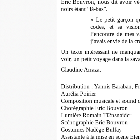
Eric Bouvron, nous dit avoir vé
noirs étant “là-bas”.
« Le petit garçon q
codes, et sa visi
l’encontre de mes va
j’avais envie de la c
Un texte intéressant ne manqua
voir, un petit voyage dans la sava
Claudine Arrazat
Distribution : Yannis Baraban, F
Aurélia Poirier
Composition musicale et sound d
Chorégraphie Eric Bouvron
Lumière Romain Ti2nsnaider
Scénographie Eric Bouvron
Costumes Nadège Bulfay
Assistante à la mise en scène Ele