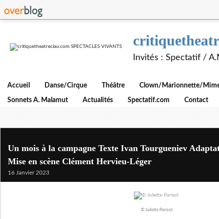
critiquethe
Invités : Spectatif / 
Accueil
Danse/Cirque
Théâtre
Clown/Marionnette/Mime/
Sonnets A. Malamut
Actualités
Spectatif.com
Contact
Un mois à la campagne Texte Ivan Tourgueniev Adapta
Mise en scène Clément Hervieu-Léger
16 Janvier 2023
© Juliette Parisot