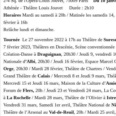
2-4 Sq. de l'Opéra-Louis Jouvet, 75009 Paris
Du 10 janv
Athénée - Théâtre Louis Jouvet Durée : 2h10
Horaires
Mardi au samedi à 20h / Matinée les samedis 14, 2
février à 16h
Relâche lundi et dimanche.
Tournée
Le 27 novembre 2022 à 17h au Théâtre de
Sures
7 février 2023, Théâtres en Dracénie, Scène conventionnée d
Création-Danse à
Draguignan
, 20h30 / Jeudi 9, vendredi 1
Nationale d
’Albi
, 20h30 / Jeudi 16 février, Espace Marcel 
Orge
, 20h30 / Mardi 28 février, Théâtre de Chartres / Vend
Grand Théâtre de
Calais
/ Mercredi 8 et Jeudi 9 mars, Thé
Mercredi 15 et Jeudi 16 mars, Maison de la Culture d’
Amie
Forum de
Flers,
20h / Jeudi 23 et Vendredi 24 mars, La Co
à
La Rochelle
/ Mardi 28 mars, Théâtre de l’Olivier à
Istre
Vendredi 31 mars, Samedi 1er avril, Théâtre National de
Ni
Théâtre de l’Arsenal au
Val-de-Reuil
, 20h / Mardi 25 avri