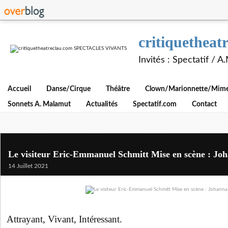
critiquethe
Invités : Spectatif / 
Accueil
Danse/Cirque
Théâtre
Clown/Marionnette/Mime/
Sonnets A. Malamut
Actualités
Spectatif.com
Contact
Le visiteur Eric-Emmanuel Schmitt Mise en scène : Jo
14 Juillet 2021
Attrayant, Vivant, Intéressant.