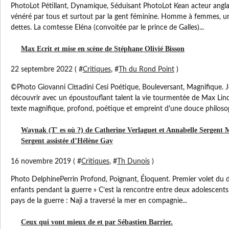
PhotoLot Pétillant, Dynamique, Séduisant PhotoLot Kean acteur anglai
vénéré par tous et surtout par la gent féminine. Homme à femmes, u
dettes. La comtesse Eléna (convoitée par le prince de Galles)...
Max Ecrit et mise en scène de Stéphane Olivié Bisson
22 septembre 2022 ( #
Critiques
, #
Th du Rond Point
)
©Photo Giovanni Cittadini Cesi Poétique, Bouleversant, Magnifique. 
découvrir avec un époustouflant talent la vie tourmentée de Max Lin
texte magnifique, profond, poétique et empreint d'une douce philosop
Waynak (T' es où ?) de Catherine Verlaguet et Annabelle Sergent M
Sergent assistée d’Hélène Gay
16 novembre 2019 ( #
Critiques
, #
Th Dunois
)
Photo DelphinePerrin Profond, Poignant, Éloquent. Premier volet du d
enfants pendant la guerre » C’est la rencontre entre deux adolescents b
pays de la guerre : Naji a traversé la mer en compagnie...
Ceux qui vont mieux de et par Sébastien Barrier.