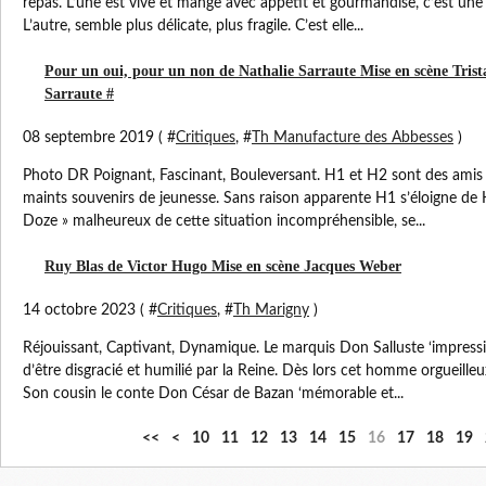
repas. L’une est vive et mange avec appétit et gourmandise, c’est une j
L’autre, semble plus délicate, plus fragile. C’est elle...
Pour un oui, pour un non de Nathalie Sarraute Mise en scène Trist
Sarraute #
08 septembre 2019 ( #
Critiques
, #
Th Manufacture des Abbesses
)
Photo DR Poignant, Fascinant, Bouleversant. H1 et H2 sont des amis
maints souvenirs de jeunesse. Sans raison apparente H1 s’éloigne de
Doze » malheureux de cette situation incompréhensible, se...
Ruy Blas de Victor Hugo Mise en scène Jacques Weber
14 octobre 2023 ( #
Critiques
, #
Th Marigny
)
Réjouissant, Captivant, Dynamique. Le marquis Don Salluste ‘impress
d’être disgracié et humilié par la Reine. Dès lors cet homme orgueille
Son cousin le conte Don César de Bazan ‘mémorable et...
<<
<
10
11
12
13
14
15
16
17
18
19