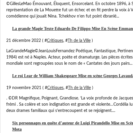
©GillesLeMao Émouvant, Éloquent, Ensorcelant. En octobre 1896, à S
représentation de La Mouette fut un échec et en fit perdre la voix à 
comédienne qui jouait Nina. Tchekhov n’en fut point ébranlé...
La grande Magie Texte Eduardo De Filippo Mise En Scène Emma
21 décembre 2022 ( #
Critiques
, #
Th de la Ville
)
LaGrandeMagie©JeanLouisFernandez Poétique, Fantastique, Pertinen
1984) est né à Naples. Acteur, poète et dramaturge. Les pièces écrite
mondiale sont regroupées sous le nom de « Cantates des jours pairs...
Le roi Lear de William Shakespeare Mise en scène Georges Lavaud
19 novembre 2021 ( #
Critiques
, #
Th de la Ville
)
. ©DR Magnifique, Poignant, Grandiose. ‘La voix profonde de Jacques
frémi . Sa colère et son indignation est grande et violente…Cordélia lu
deux drames familiaux qui s’entrecoupent et se rejoignent....
Six personnages en quête d’auteur de Luigi Pirandello Mise en 
Mota