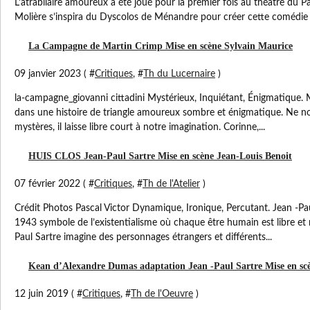
L’atrabilaire amoureux a été joué pour la premier fois au théâtre du Pa
Molière s’inspira du Dyscolos de Ménandre pour créer cette comédie e
La Campagne de Martin Crimp Mise en scène Sylvain Maurice
09 janvier 2023 ( #
Critiques
, #
Th du Lucernaire
)
la-campagne_giovanni cittadini Mystérieux, Inquiétant, Énigmatique.
dans une histoire de triangle amoureux sombre et énigmatique. Ne no
mystères, il laisse libre court à notre imagination. Corinne,...
HUIS CLOS Jean-Paul Sartre Mise en scène Jean-Louis Benoit
07 février 2022 ( #
Critiques
, #
Th de l'Atelier
)
Crédit Photos Pascal Victor Dynamique, Ironique, Percutant. Jean -Pau
1943 symbole de l’existentialisme où chaque être humain est libre et 
Paul Sartre imagine des personnages étrangers et différents...
Kean d’Alexandre Dumas adaptation Jean -Paul Sartre Mise en scè
12 juin 2019 ( #
Critiques
, #
Th de l'Oeuvre
)