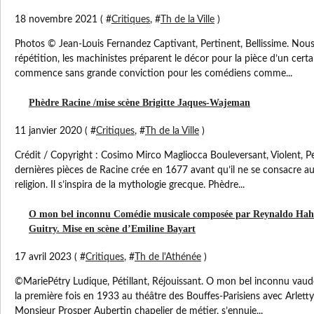
18 novembre 2021 ( #
Critiques
, #
Th de la Ville
)
Photos © Jean-Louis Fernandez Captivant, Pertinent, Bellissime. Nou
répétition, les machinistes préparent le décor pour la pièce d’un certa
commence sans grande conviction pour les comédiens comme...
Phèdre Racine /mise scène Brigitte Jaques-Wajeman
11 janvier 2020 ( #
Critiques
, #
Th de la Ville
)
Crédit / Copyright : Cosimo Mirco Magliocca Bouleversant, Violent, P
dernières pièces de Racine crée en 1677 avant qu’il ne se consacre au 
religion. Il s’inspira de la mythologie grecque. Phèdre...
O mon bel inconnu Comédie musicale composée par Reynaldo Hahn
Guitry. Mise en scène d’Emiline Bayart
17 avril 2023 ( #
Critiques
, #
Th de l'Athénée
)
©MariePétry Ludique, Pétillant, Réjouissant. O mon bel inconnu vaud
la première fois en 1933 au théâtre des Bouffes-Parisiens avec Arletty 
Monsieur Prosper Aubertin chapelier de métier, s’ennuie...