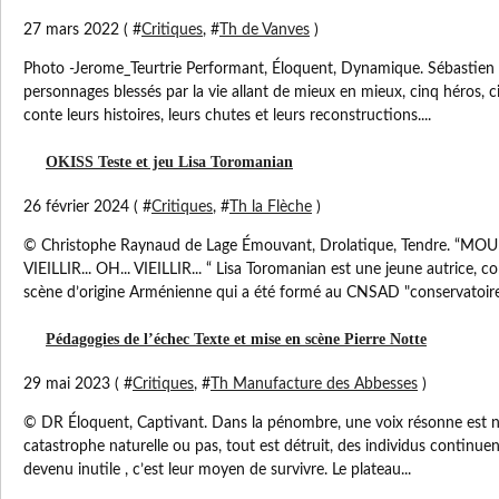
27 mars 2022 ( #
Critiques
, #
Th de Vanves
)
Photo -Jerome_Teurtrie Performant, Éloquent, Dynamique. Sébastien B
personnages blessés par la vie allant de mieux en mieux, cinq héros, cin
conte leurs histoires, leurs chutes et leurs reconstructions....
OKISS Teste et jeu Lisa Toromanian
26 février 2024 ( #
Critiques
, #
Th la Flèche
)
© Christophe Raynaud de Lage Émouvant, Drolatique, Tendre. “MO
VIEILLIR... OH... VIEILLIR... “ Lisa Toromanian est une jeune autrice,
scène d’origine Arménienne qui a été formé au CNSAD "conservatoire.
Pédagogies de l’échec Texte et mise en scène Pierre Notte
29 mai 2023 ( #
Critiques
, #
Th Manufacture des Abbesses
)
© DR Éloquent, Captivant. Dans la pénombre, une voix résonne est n
catastrophe naturelle ou pas, tout est détruit, des individus continuen
devenu inutile , c’est leur moyen de survivre. Le plateau...