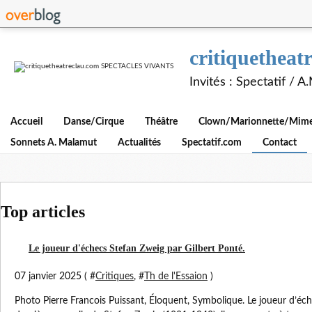
critiquethe
Invités : Spectatif / 
Accueil
Danse/Cirque
Théâtre
Clown/Marionnette/Mime/
Sonnets A. Malamut
Actualités
Spectatif.com
Contact
Top articles
Le joueur d'échecs Stefan Zweig par Gilbert Ponté.
07 janvier 2025 ( #
Critiques
, #
Th de l'Essaion
)
Photo Pierre Francois Puissant, Éloquent, Symbolique. Le joueur d’éche