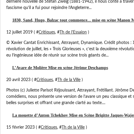
dernière nouvelle de Stefan Zweig (1881-1942), il nous conte à travers
fascisme qu’il a fui pour rejoindre l’Angleterre...
1830, Sand, Hugo, Balzac tout commence... mise en scène Manon 
12 juillet 2019 ( #
Critiques
, #
Th de l'Essaion
)
© Xavier Cantat Enrichissant, Attrayant, Dynamique. Crédit photos : 
révolution de juillet, les « Trois Glorieuses », c’est la deuxième révo
eu l’ingénieuse idée de réunir sur scène trois géants de...
L’Avare de Molière Mise en scène Jérôme Deschamps
20 avril 2023 ( #
Critiques
, #
Th de la Ville
)
Photos (c) Juliette Parisot Réjouissant, Attrayant, Frétillant. Jérôme 
comédiens, nous présente une version de l’avare un peu classique e
belles surprises et offrant une grande clarté au texte....
La mouette d’Anton Tchekhov Mise en Scène Brigitte Jaques-Waj
15 février 2023 ( #
Critiques
, #
Th de la Ville
)