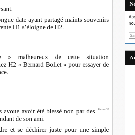
sant.
Abo
ngue date ayant partagé maints souvenirs
nou
rente H1 s’éloigne de H2.
E
m
a
i
» malheureux de cette situation
l
ez H2 « Bernard Bollet » pour essayer de
nce.
s avoue avoir été blessé non par des
Photo DR
ndant de son ami.
ndre et se déchirer juste pour une simple