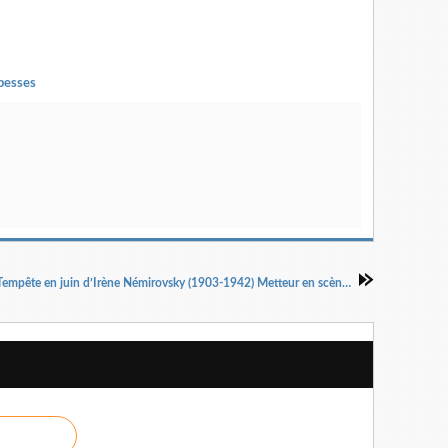
besses
Tempête en juin d’Irène Némirovsky (1903-1942) Metteur en scène : Virginie Lemoine, Stéphane Laporte