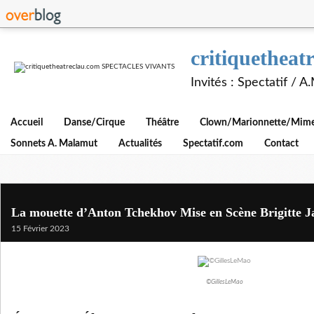
critiquethe
Invités : Spectatif / 
Accueil
Danse/Cirque
Théâtre
Clown/Marionnette/Mime/
Sonnets A. Malamut
Actualités
Spectatif.com
Contact
La mouette d’Anton Tchekhov Mise en Scène Brigitte
15 Février 2023
©GillesLeMao