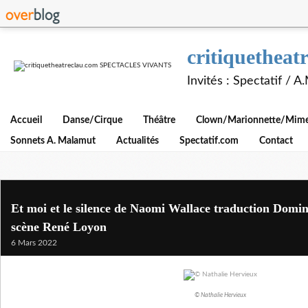
critiquethe
Invités : Spectatif / 
Accueil
Danse/Cirque
Théâtre
Clown/Marionnette/Mime/
Sonnets A. Malamut
Actualités
Spectatif.com
Contact
Et moi et le silence de Naomi Wallace traduction Domin
scène René Loyon
6 Mars 2022
© Nathalie Hervieux