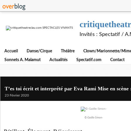
critiquethe
Invités : Spectatif / 
Accueil
Danse/Cirque
Théâtre
Clown/Marionnette/Mime/
Sonnets A. Malamut
Actualités
Spectatif.com
Contact
T’es toi écrit et interprété par Eva Rami Mise en scène
23 Février 2020
©-Gaëlle-Simon-