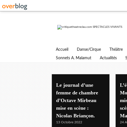
Accueil
Danse/Cirque
Théâtre
Sonnets A. Malamut
Actualités
th de la huchette
Le journal d’une
L’é
femme de chambre
Mol
d’Octave Mirbeau
mis
mise en scène :
sc
Nicolas Briançon.
Ma
13 Octobre 2022
24 A