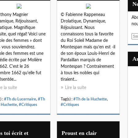
thony Magnier
© Fabienne Rappeneau
Abo
mique, Réjouissant,
Drolatique, Dynamique,
nou
atique. Magnifique
Réjouissant. Nous
site, quel régal! Voici une
connaissons tous la favorite
E
ole des femmes » dont
du Roi Soleil Madame de
m
 vous souviendrez.
Montespan mais qu’en est -il
a
ole des femmes est une
de son époux Louis-Henri de
i
die écrite par Molière
Pardaillan marquis de
l
662. C'est le 26
Montespan ? Contrairement
mbre 1662 qu'elle fut
à tous les nobles qui
ésentée...
tiraient...
re la suite
Lire la suite
) :
#Th du Lucernaire
,
#Th
Tag(s) :
#Th de la Huchette
,
a Huchette
,
#Critiques
#Critiques
s toi écrit et
Proust en clair