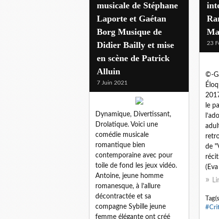
musicale de Stéphane
int
Laporte et Gaétan
Ram
Borg Musique de
Ma
Didier Bailly et mise
23 F
en scène de Patrick
Alluin
©-Ga
7 Juin 2021
Éloq
2017
le pa
Dynamique, Divertissant,
l’ad
Drolatique. Voici une
adul
comédie musicale
retr
romantique bien
de "
contemporaine avec pour
réci
toile de fond les jeux vidéo.
(Eva
Antoine, jeune homme
Li
romanesque, à l’allure
décontractée et sa
Tag(s
compagne Sybille jeune
#Cri
femme élégante ont créé