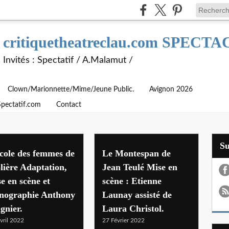
critiquetheatreclau.com SPEC
Invités : Spectatif / A.Malamut /
Clown/Marionnette/Mime/Jeune Public.
Avignon 2026
Spectatif.com
Contact
S
cole des femmes de
Le Montespan de
ière Adaptation,
Jean Teulé Mise en
e en scène et
scène : Etienne
énographie Anthony
Launay assisté de
gnier.
Laura Christol.
vril 2022
27 Février 2022