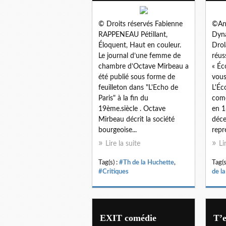
© Droits réservés Fabienne
©An
RAPPENEAU Pétillant,
Dyna
Éloquent, Haut en couleur.
Drol
Le journal d’une femme de
réus
chambre d’Octave Mirbeau a
« Éc
été publié sous forme de
vous
feuilleton dans "L'Echo de
L'Éc
Paris" à la fin du
comé
19ème.siècle . Octave
en 1
Mirbeau décrit la société
déce
bourgeoise...
repr
Lire la suite
Li
Tag(s) :
#Th de la Huchette
,
Tag(s
#Critiques
de l
EXIT comédie
T’e