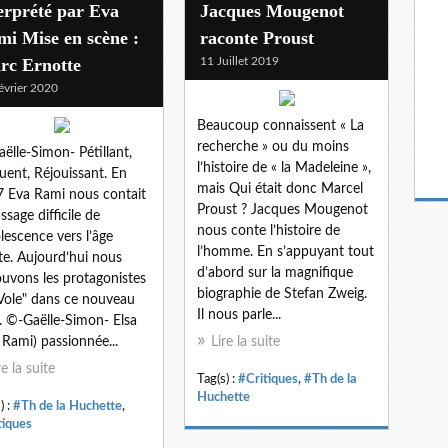
erprété par Eva
Jacques Mougenot
i Mise en scène :
raconte Proust
rc Ernotte
11 Juillet 2019
évrier 2020
Beaucoup connaissent « La
recherche » ou du moins
ëlle-Simon- Pétillant,
l’histoire de « la Madeleine »,
uent, Réjouissant. En
mais Qui était donc Marcel
 Eva Rami nous contait
Proust ? Jacques Mougenot
ssage difficile de
nous conte l’histoire de
olescence vers l’âge
l’homme. En s’appuyant tout
te. Aujourd’hui nous
d’abord sur la magnifique
ouvons les protagonistes
biographie de Stefan Zweig.
Vole" dans ce nouveau
Il nous parle...
t. ©-Gaëlle-Simon- Elsa
 Rami) passionnée...
Lire la suite
re la suite
Tag(s) :
#Critiques
,
#Th de la
Huchette
) :
#Th de la Huchette
,
tiques