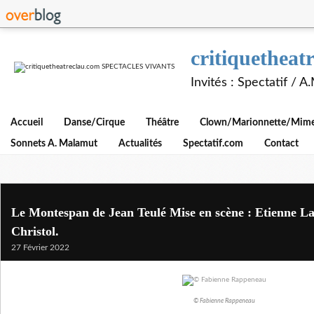
critiquethe
Invités : Spectatif / 
Accueil
Danse/Cirque
Théâtre
Clown/Marionnette/Mime/
Sonnets A. Malamut
Actualités
Spectatif.com
Contact
Le Montespan de Jean Teulé Mise en scène : Etienne La
Christol.
27 Février 2022
© Fabienne Rappeneau